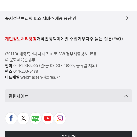
공지
정책브리핑 RSS 서비스 제공 중단 안내
개인정보처리방침
저작권정책
이메일 수집거부
자주 묻는 질문(FAQ)
(30119) 세종특별자치시 갈매로 388 정부세종청사 15동
© 문화체육관광부
전화
044-203-3555 (월-금 09:00 - 18:00, 공휴일 제외)
팩스
044-203-3488
대표메일
webmaster@korea.kr
관련사이트
페
X
네
유
인
이
바
이
튜
스
스
로
버
브
타