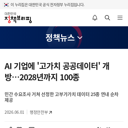
이 누리집은 대한민국 공식 전자정부 누리집입니다.
홈
알림설정 바로가기
검색 바로가기
메뉴 열기
정책뉴스
콘
텐
AI 기업에 '고가치 공공데이터' 개
츠
방…2028년까지 100종
영
역
민간 수요조사 거쳐 선정한 고부가가치 데이터 25종 연내 순차
제공
2026.06.01
행정안전부