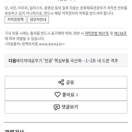
단, 사진, 이미지, 일러스트, 동영상 등의 일부 자료는 문화체육관광부가 저작권 전부를
보유하고 있지 아니하므로, 반드시 해당 저작권자의 허락을 받으셔야 합니다.
저작권정책
담당자안내
기사 이용 시에는 출처를 반드시 표기해야 하며, 위반 시
저작권법 제37조
및
제138조
에 따라 처벌될 수 있습니다.
<자료출처=정책브리핑
www.korea.kr
>
이
기
다음
레이저대공무기 '천광' 핵심부품 국산화…1~2초 내 드론 격추
사
전
다
공유
열
음
기
좋아요
기
1
사
댓글
보기