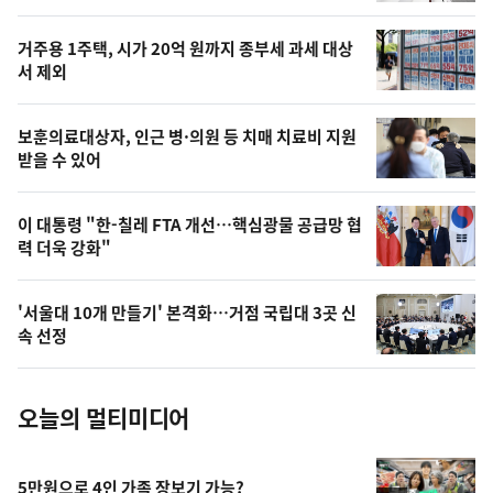
스
오
거주용 1주택, 시가 20억 원까지 종부세 과세 대상
늘
서 제외
의
영
보훈의료대상자, 인근 병·의원 등 치매 치료비 지원
상
받을 수 있어
,
오
이 대통령 "한-칠레 FTA 개선…핵심광물 공급망 협
력 더욱 강화"
늘
의
'서울대 10개 만들기' 본격화…거점 국립대 3곳 신
사
속 선정
진
오늘의 멀티미디어
5만원으로 4인 가족 장보기 가능?