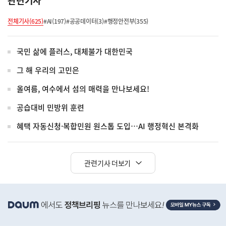
관련기사
전체기사(625)
#AI(197)
#공공데이터(3)
#행정안전부(355)
국민 삶에 플러스, 대체불가 대한민국
그 해 우리의 고민은
올여름, 여수에서 섬의 매력을 만나보세요!
공습대비 민방위 훈련
혜택 자동신청·복합민원 원스톱 도입…AI 행정혁신 본격화
관련기사 더보기
히
단
배