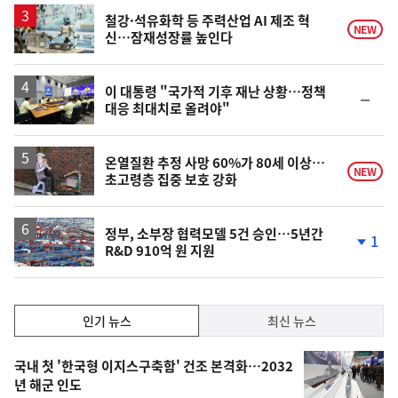
철강·석유화학 등 주력산업 AI 제조 혁
NEW
신…잠재성장률 높인다
이 대통령 "국가적 기후 재난 상황…정책
순
대응 최대치로 올려야"
위
동
일
온열질환 추정 사망 60%가 80세 이상…
NEW
초고령층 집중 보호 강화
정부, 소부장 협력모델 5건 승인…5년간
1
R&D 910억 원 지원
단
계
하
락
인
인기 뉴스
최신 뉴스
기,
인
기
최
국내 첫 '한국형 이지스구축함' 건조 본격화…2032
뉴
년 해군 인도
신,