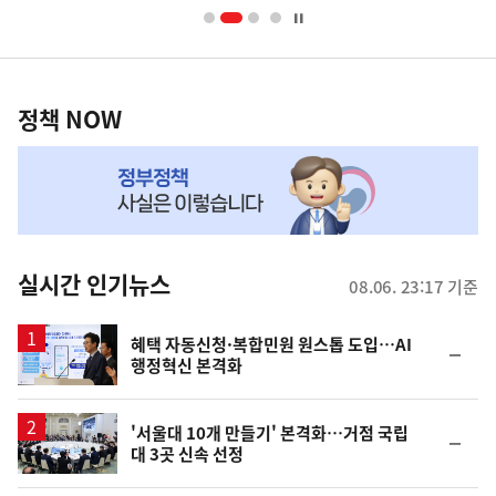
너
영
정
역
책
정책 NOW
NOW,
MY
맞
춤
뉴
실시간 인기뉴스
08.06. 23:17 기준
스
혜택 자동신청·복합민원 원스톱 도입…AI
순
행정혁신 본격화
위
동
일
'서울대 10개 만들기' 본격화…거점 국립
순
대 3곳 신속 선정
위
동
일