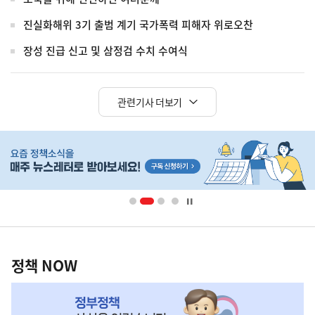
진실화해위 3기 출범 계기 국가폭력 피해자 위로오찬
장성 진급 신고 및 삼정검 수치 수여식
관련기사 더보기
히
단
배
너
영
정
역
책
정책 NOW
NOW,
MY