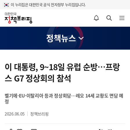
이 누리집은 대한민국 공식 전자정부 누리집입니다.
홈
알림설정 바로가기
검색 바로가기
메뉴 열기
정책뉴스
콘
텐
이 대통령, 9~18일 유럽 순방…프랑
츠
스 G7 정상회의 참석
영
역
벨기에·EU·이탈리아 등과 정상회담…레오 14세 교황도 면담 예
정
2026.06.05
정책브리핑