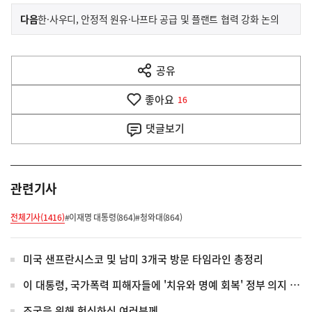
이
기
다음
한·사우디, 안정적 원유·나프타 공급 및 플랜트 협력 강화 논의
사
전
다
공유
열
음
기
좋아요
기
16
사
댓글
보기
관련기사
전체기사(1416)
#이재명 대통령(864)
#청와대(864)
미국 샌프란시스코 및 남미 3개국 방문 타임라인 총정리
이 대통령, 국가폭력 피해자들에 '치유와 명예 회복' 정부 의지 전달
조국을 위해 헌신하신 여러분께