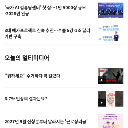
,
오
'국가 AI 컴퓨팅센터' 첫 삽…1만 5000장 규모
·2028년 완공
늘
의
3대 메가프로젝트 신속 추진…수출 5강·1조 달러
사
기반 구축
진
오늘의 멀티미디어
"뭐하세요" 수거하다 딱 걸렸다
영
상
6.7% 인상의 결과는요?
영
상
2027년 9월 신청분부터 달라지는 '근로장려금'