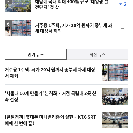
해남에 국내 최대 400㎿ 규모 '태양광 발
2
전단지' 첫 삽
단
계
하
락
거주용 1주택, 시가 20억 원까지 종부세 과
순
세 대상서 제외
위
동
일
인
인기 뉴스
최신 뉴스
기,
인
기
최
거주용 1주택, 시가 20억 원까지 종부세 과세 대상
뉴
서 제외
신,
스
오
'서울대 10개 만들기' 본격화…거점 국립대 3곳 신
늘
속 선정
의
영
[달달정책] 휴대폰 미니멀리즘의 실현…KTX·SRT
상
예매 한 번에 끝!