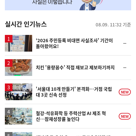
맞
춤
뉴
실시간 인기뉴스
08.09. 11:32 기준
스
'2026 주민등록 비대면 사실조사' 기간이
순
돌아왔어요!
위
동
일
순
치킨 '용량꼼수' 직접 재보고 제보하기까지
위
동
일
'서울대 10개 만들기' 본격화…거점 국립
NEW
대 3곳 신속 선정
철강·석유화학 등 주력산업 AI 제조 혁
NEW
신…잠재성장률 높인다