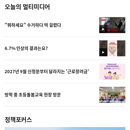
오늘의 멀티미디어
"뭐하세요" 수거하다 딱 걸렸다
영
상
6.7% 인상의 결과는요?
영
상
2027년 9월 신청분부터 달라지는 '근로장려금'
방학 중 초등돌봄교육 현장 방문
정책포커스