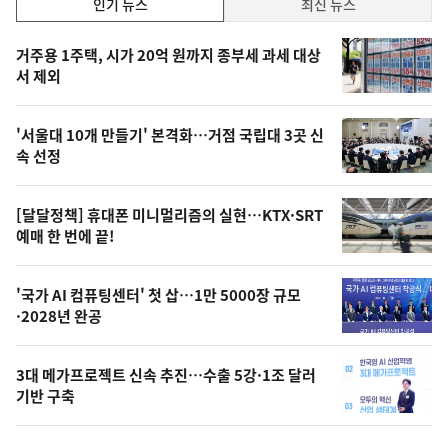
인
인기 뉴스
최신 뉴스
기,
인
기
최
거주용 1주택, 시가 20억 원까지 종부세 과세 대상
뉴
서 제외
신,
스
오
'서울대 10개 만들기' 본격화…거점 국립대 3곳 신
늘
속 선정
의
영
[달달정책] 휴대폰 미니멀리즘의 실현…KTX·SRT
상
예매 한 번에 끝!
,
오
'국가 AI 컴퓨팅센터' 첫 삽…1만 5000장 규모
·2028년 완공
늘
의
3대 메가프로젝트 신속 추진…수출 5강·1조 달러
사
기반 구축
진