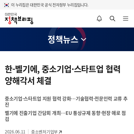
이 누리집은 대한민국 공식 전자정부 누리집입니다.
홈
알림설정 바로가기
검색 바로가기
메뉴 열기
정책뉴스
콘
텐
한-벨기에, 중소기업·스타트업 협력
츠
양해각서 체결
영
역
중소기업·스타트업 지원 협력 강화…기술협력·전문인력 교류 추
진
벨기에 진출기업 간담회 개최…EU 통상규제 동향·현장 애로 점
검
2026.06.11
중소벤처기업부