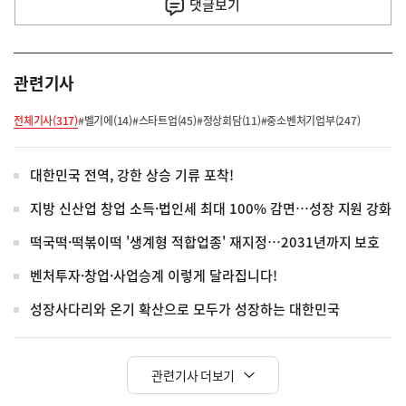
사
댓글
보기
관련기사
전체기사(317)
#벨기에(14)
#스타트업(45)
#정상회담(11)
#중소벤처기업부(247)
대한민국 전역, 강한 상승 기류 포착!
지방 신산업 창업 소득·법인세 최대 100% 감면…성장 지원 강화
떡국떡·떡볶이떡 '생계형 적합업종' 재지정…2031년까지 보호
벤처투자·창업·사업승계 이렇게 달라집니다!
성장사다리와 온기 확산으로 모두가 성장하는 대한민국
관련기사 더보기