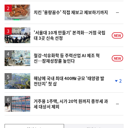
일
순
치킨 '용량꼼수' 직접 재보고 제보하기까지
위
동
일
'서울대 10개 만들기' 본격화…거점 국립
NEW
대 3곳 신속 선정
철강·석유화학 등 주력산업 AI 제조 혁
NEW
신…잠재성장률 높인다
해남에 국내 최대 400㎿ 규모 '태양광 발
2
전단지' 첫 삽
단
계
하
락
거주용 1주택, 시가 20억 원까지 종부세 과
순
세 대상서 제외
위
동
일