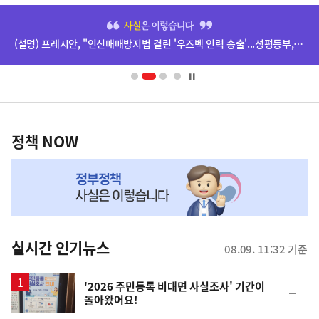
히
단
(설명) 프레시안, "인신매매방지법 걸린 '우즈벡 인력 송출'...성평등부,노동·법무부에 개선 요청" 관련
배
너
영
정
역
책
정책 NOW
NOW,
MY
맞
춤
뉴
실시간 인기뉴스
08.09. 11:32 기준
스
'2026 주민등록 비대면 사실조사' 기간이
순
돌아왔어요!
위
동