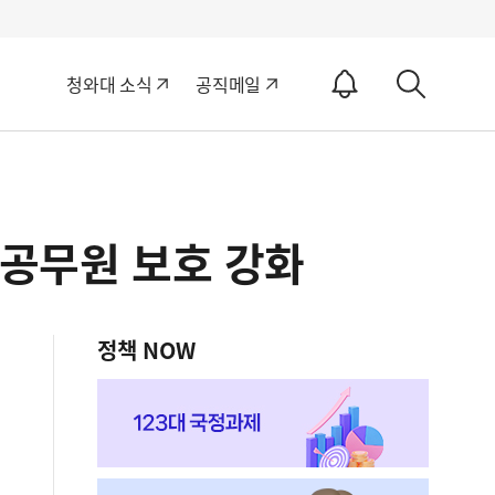
알
청와대 소식
공직메일
림
상
ON
세
검
색
…공무원 보호 강화
정책 NOW