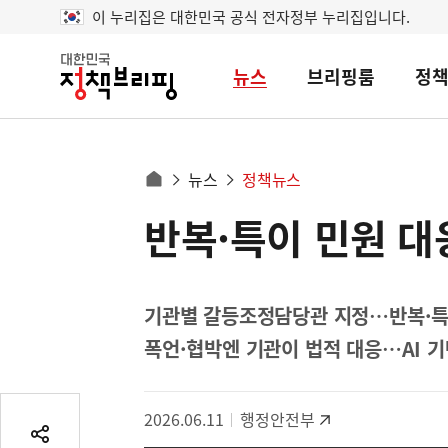
이 누리집은 대한민국 공식 전자정부 누리집입니다.
뉴스
브리핑룸
정
대
한
민
국
정
사
뉴스
정책뉴스
책
홈
브
이
으
반복·특이 민원 대
콘
리
트
로
핑
텐
이
츠
동
영
기관별 갈등조정담당관 지정…반복·특
경
역
폭언·협박엔 기관이 법적 대응…AI 
로
2026.06.11
행정안전부
공