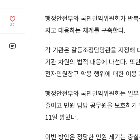
유
열
행정안전부와 국민권익위원회가 반복·
기
공
52
감
지고 대응하는 체계를 구축한다.
수
각 기관은 갈등조정담당관을 지정해 대
댓
글
기관 차원의 법적 대응에 나선다. 또한
수
(클
전자민원창구 악용 행위에 대한 이용 
릭
시
행정안전부와 국민권익위원회는 일부 
댓
글
줄이고 민원 담당 공무원을 보호하기
로
11일 밝혔다.
이
동)
이번 방안은 정당한 민원 제기는 충실