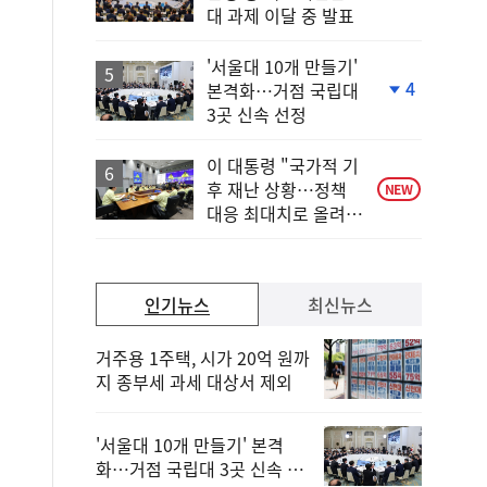
단
대 과제 이달 중 발표
계
하
락
'서울대 10개 만들기'
4
본격화…거점 국립대
단
3곳 신속 선정
계
하
락
이 대통령 "국가적 기
후 재난 상황…정책
NEW
대응 최대치로 올려
야"
인기뉴스
최신뉴스
거주용 1주택, 시가 20억 원까
지 종부세 과세 대상서 제외
'서울대 10개 만들기' 본격
화…거점 국립대 3곳 신속 선