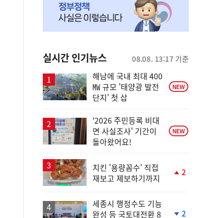
실시간 인기뉴스
08.08. 13:17 기준
해남에 국내 최대 400
㎿ 규모 '태양광 발전
NEW
단지' 첫 삽
'2026 주민등록 비대
면 사실조사' 기간이
NEW
돌아왔어요!
치킨 '용량꼼수' 직접
2
재보고 제보하기까지
단
계
상
세종시 행정수도 기능
승
2
완성 등 국토대전환 8