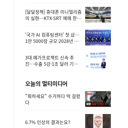
정
[달달정책] 휴대폰 미니멀리즘
의 실현…KTX·SRT 예매 한
번에 끝!
'국가 AI 컴퓨팅센터' 첫 삽…
1만 5000장 규모·2028년 완
공
3대 메가프로젝트 신속 추
진…수출 5강·1조 달러 기반
구축
오늘의 멀티미디어
"뭐하세요" 수거하다 딱 걸렸
다
6.7% 인상의 결과는요?