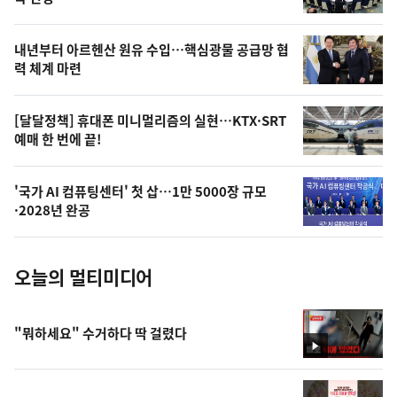
의
영
내년부터 아르헨산 원유 수입…핵심광물 공급망 협
상
력 체계 마련
,
오
[달달정책] 휴대폰 미니멀리즘의 실현…KTX·SRT
예매 한 번에 끝!
늘
의
'국가 AI 컴퓨팅센터' 첫 삽…1만 5000장 규모
사
·2028년 완공
진
오늘의 멀티미디어
"뭐하세요" 수거하다 딱 걸렸다
영
상