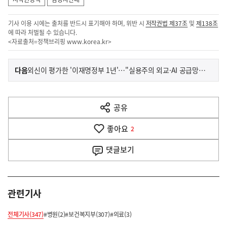
기사 이용 시에는 출처를 반드시 표기해야 하며, 위반 시
저작권법 제37조
및
제138조
에 따라 처벌될 수 있습니다.
<자료출처=정책브리핑
www.korea.kr
>
이
기
다음
외신이 평가한 '이재명정부 1년'…"실용주의 외교·AI 공급망 핵심국"
사
전
다
공유
열
음
기
좋아요
기
2
사
댓글
보기
관련기사
전체기사(347)
#병원(2)
#보건복지부(307)
#의료(3)