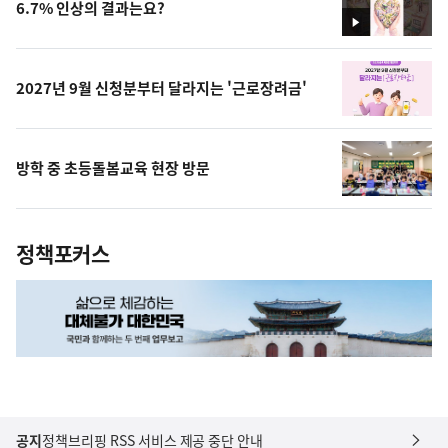
6.7% 인상의 결과는요?
영
상
2027년 9월 신청분부터 달라지는 '근로장려금'
방학 중 초등돌봄교육 현장 방문
정책포커스
공지
정책브리핑 RSS 서비스 제공 중단 안내