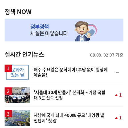
정
역
책
정책 NOW
NOW,
MY
맞
춤
뉴
실시간 인기뉴스
08.08. 02:07 기준
스
매주 수요일은 문화데이! 부담 없이 일상에
순
예술을!
위
동
일
'서울대 10개 만들기' 본격화…거점 국립
1
대 3곳 신속 선정
단
계
상
승
해남에 국내 최대 400㎿ 규모 '태양광 발
1
전단지' 첫 삽
단
계