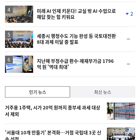
상
승
미래 AI 인재 키운다! 교실 밖 AI 수업으로
2
해답 찾는 힘 키워요
단
계
하
락
세종시 행정수도 기능 완성 등 국토대전환
순
8대 과제 이달 중 발표
위
동
일
지난해 부정수급 환수·제재부가금 1796
순
억 원 '역대 최대'
위
동
일
인
인기 뉴스
최신 뉴스
기,
인
기
최
거주용 1주택, 시가 20억 원까지 종부세 과세 대상
뉴
서 제외
신,
스
오
'서울대 10개 만들기' 본격화…거점 국립대 3곳 신
늘
속 선정