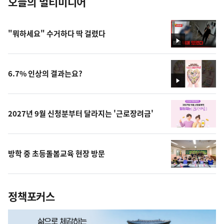
오늘의 멀티미디어
"뭐하세요" 수거하다 딱 걸렸다
영
상
6.7% 인상의 결과는요?
영
상
2027년 9월 신청분부터 달라지는 '근로장려금'
방학 중 초등돌봄교육 현장 방문
정책포커스