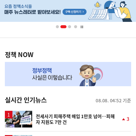
히
단
배
너
영
정
역
책
정책 NOW
NOW,
MY
맞
춤
뉴
실시간 인기뉴스
08.08. 04:52 기준
스
전세사기 피해주택 매입 1만호 넘어…피해
3
자 지원도 7만 건
단
계
상