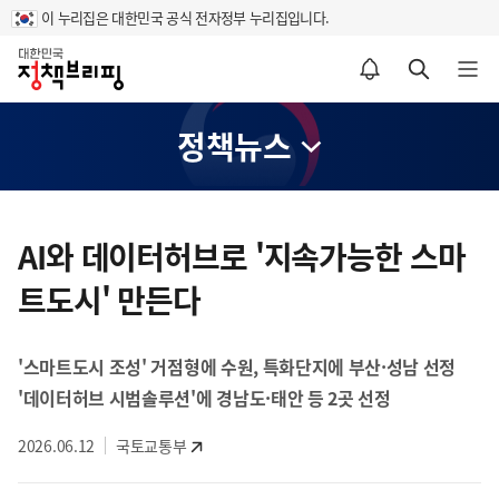
이 누리집은 대한민국 공식 전자정부 누리집입니다.
홈
알림설정 바로가기
검색 바로가기
메뉴 열기
정책뉴스
콘
텐
AI와 데이터허브로 '지속가능한 스마
츠
트도시' 만든다
영
역
'스마트도시 조성' 거점형에 수원, 특화단지에 부산·성남 선정
'데이터허브 시범솔루션'에 경남도·태안 등 2곳 선정
2026.06.12
국토교통부