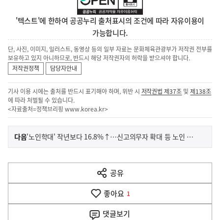
'텍스트'에 한하여 공공누리 출처표시의 조건에 따라 자유이용이
가능합니다.
단, 사진, 이미지, 일러스트, 동영상 등의 일부 자료는 문화체육관광부가 저작권 전부를
보유하고 있지 아니하므로, 반드시 해당 저작권자의 허락을 받으셔야 합니다.
저작권정책
담당자안내
기사 이용 시에는 출처를 반드시 표기해야 하며, 위반 시
저작권법 제37조
및
제138조
에 따라 처벌될 수 있습니다.
<자료출처=정책브리핑
www.korea.kr
>
이
기
다음
'노인학대' 작년보다 16.8%↑…신고의무자 확대 등 노인 보호 강화
사
전
다
공유
열
음
기
좋아요
기
1
사
댓글
보기