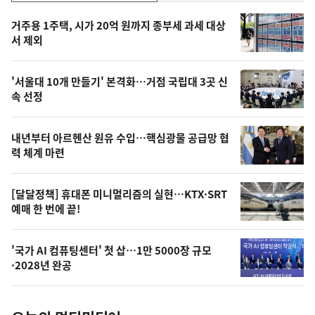
기,
인
기
최
거주용 1주택, 시가 20억 원까지 종부세 과세 대상
뉴
서 제외
신,
스
오
'서울대 10개 만들기' 본격화…거점 국립대 3곳 신
늘
속 선정
의
영
내년부터 아르헨산 원유 수입…핵심광물 공급망 협
상
력 체계 마련
,
오
[달달정책] 휴대폰 미니멀리즘의 실현…KTX·SRT
예매 한 번에 끝!
늘
의
'국가 AI 컴퓨팅센터' 첫 삽…1만 5000장 규모
사
·2028년 완공
진