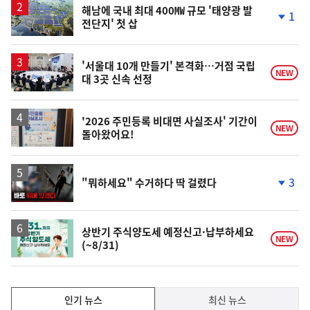
승
해남에 국내 최대 400㎿ 규모 '태양광 발
1
전단지' 첫 삽
단
계
하
락
'서울대 10개 만들기' 본격화…거점 국립
NEW
대 3곳 신속 선정
'2026 주민등록 비대면 사실조사' 기간이
NEW
돌아왔어요!
영
3
"뭐하세요" 수거하다 딱 걸렸다
상
단
계
하
락
상반기 주식양도세 예정신고·납부하세요
NEW
(~8/31)
인
인기 뉴스
최신 뉴스