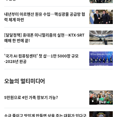
의
영
내년부터 아르헨산 원유 수입…핵심광물 공급망 협
상
력 체계 마련
,
오
[달달정책] 휴대폰 미니멀리즘의 실현…KTX·SRT
예매 한 번에 끝!
늘
의
'국가 AI 컴퓨팅센터' 첫 삽…1만 5000장 규모
사
·2028년 완공
진
오늘의 멀티미디어
5만원으로 4인 가족 장보기 가능?
영
상
소금 줄이고 맛있게 만들면 상을 주는 대회가 있다구