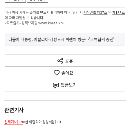
기사 이용 시에는 출처를 반드시 표기해야 하며, 위반 시
저작권법 제37조
및
제138조
에 따라 처벌될 수 있습니다.
<자료출처=정책브리핑
www.korea.kr
>
이
기
다음
이 대통령, 이탈리아 지방도시 피렌체 방문…'교류협력 증진'
사
전
다
공유
열
음
기
좋아요
기
1
사
댓글
보기
관련기사
전체기사(12)
#한-이탈리아 정상회담(11)