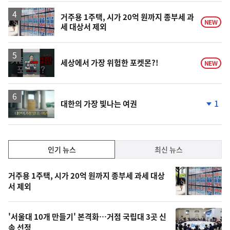
일
거주용 1주택, 시가 20억 원까지 종부세 과
NEW
세 대상서 제외
영
세상에서 가장 위험한 포켓몬?!
NEW
상
영
1
대한의 가장 빛나는 여권
상
단
계
하
락
인
인기 뉴스
최신 뉴스
기,
인
기
최
거주용 1주택, 시가 20억 원까지 종부세 과세 대상
뉴
서 제외
신,
스
오
'서울대 10개 만들기' 본격화…거점 국립대 3곳 신
늘
속 선정