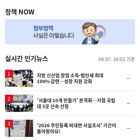
정
역
책
정책 NOW
NOW,
MY
맞
춤
뉴
실시간 인기뉴스
08.07. 16:02 기준
스
지방 신산업 창업 소득·법인세 최대
순
100% 감면…성장 지원 강화
위
동
일
'서울대 10개 만들기' 본격화…거점 국립
순
대 3곳 신속 선정
위
동
일
'2026 주민등록 비대면 사실조사' 기간이
순
돌아왔어요!
위
동