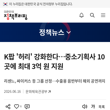
이 누리집은 대한민국 공식 전자정부 누리집입니다.
홈
알림설정 바로가기
검색 바로가기
메뉴 열기
정책뉴스
콘
텐
K팝 '허리' 강화한다…중소기획사 10
츠
곳에 최대 3억 원 지원
영
역
리센느, 싸이커스 등 그룹 선정…수출용 음반부터 해외 공연까지
2026.06.16
문화체육관광부
6
목록