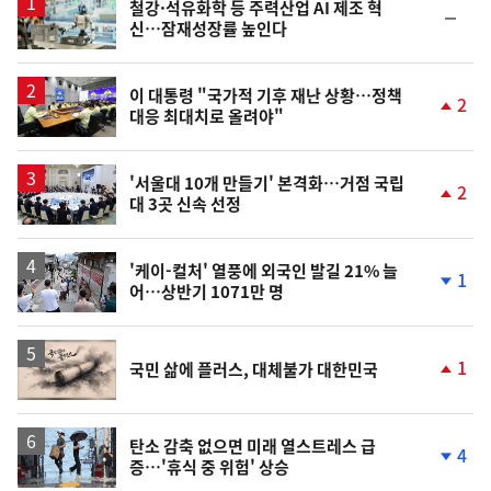
철강·석유화학 등 주력산업 AI 제조 혁
순
신…잠재성장률 높인다
위
동
일
이 대통령 "국가적 기후 재난 상황…정책
2
대응 최대치로 올려야"
단
계
상
승
'서울대 10개 만들기' 본격화…거점 국립
2
대 3곳 신속 선정
단
계
상
승
'케이-컬처' 열풍에 외국인 발길 21% 늘
1
어…상반기 1071만 명
단
계
하
락
영
1
국민 삶에 플러스, 대체불가 대한민국
상
단
계
상
승
탄소 감축 없으면 미래 열스트레스 급
4
증…'휴식 중 위험' 상승
단