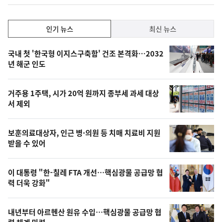
계
하
락
인
인기 뉴스
최신 뉴스
기,
인
기
최
국내 첫 '한국형 이지스구축함' 건조 본격화…2032
뉴
년 해군 인도
신,
스
오
거주용 1주택, 시가 20억 원까지 종부세 과세 대상
늘
서 제외
의
영
보훈의료대상자, 인근 병·의원 등 치매 치료비 지원
상
받을 수 있어
,
오
이 대통령 "한-칠레 FTA 개선…핵심광물 공급망 협
력 더욱 강화"
늘
의
내년부터 아르헨산 원유 수입…핵심광물 공급망 협
사