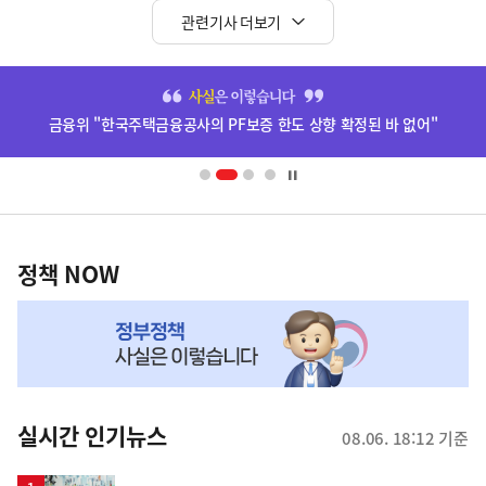
관련기사 더보기
히
단
금융위 "한국주택금융공사의 PF보증 한도 상향 확정된 바 없어"
배
너
영
정
역
책
정책 NOW
NOW,
MY
맞
춤
뉴
실시간 인기뉴스
08.06. 18:12 기준
스