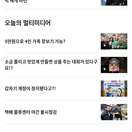
력 체계 마련
진
오늘의 멀티미디어
5만원으로 4인 가족 장보기 가능?
영
상
소금 줄이고 맛있게 만들면 상을 주는 대회가 있다구
요!?
영
상
갑자기 계정이 정지됐다고?!
택배 물류센터 야간 불시점검