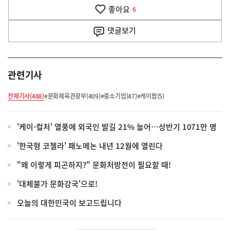
기
좋아요
기
6
사
댓글
보기
관련기사
전체기사(488)
#문화체육관광부(409)
#중소기업(47)
#케이팝(5)
'케이-컬처' 열풍에 외국인 발길 21% 늘어…상반기 1071만 명
'한국형 코첼라' 패노메논 내년 12월에 열린다
"왜 이렇게 피곤하지?" 문화처방전이 필요할 때!
'대체불가 문화강국'으로!
오늘의 대한민국이 보고드립니다