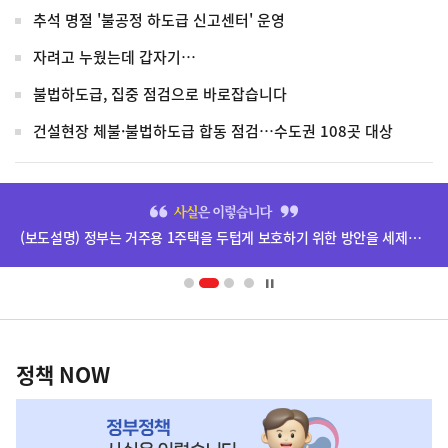
추석 명절 '불공정 하도급 신고센터' 운영
자려고 누웠는데 갑자기…
불법하도급, 집중 점검으로 바로잡습니다
건설현장 체불·불법하도급 합동 점검…수도권 108곳 대상
히
단
(보도설명) 정부는 거주용 1주택을 두텁게 보호하기 위한 방안을 세제개편안에 담았습니다.
배
너
영
정
역
책
정책 NOW
NOW,
MY