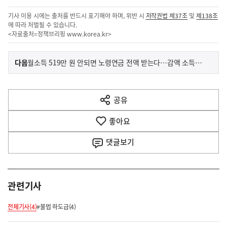
기사 이용 시에는 출처를 반드시 표기해야 하며, 위반 시
저작권법 제37조
및
제138조
에 따라 처벌될 수 있습니다.
<자료출처=정책브리핑
www.korea.kr
>
이
기
다음
월소득 519만 원 안되면 노령연금 전액 받는다…감액 소득기준 상향
사
전
다
공유
열
음
기
좋아요
기
사
댓글
보기
관련기사
전체기사(4)
#불법 하도급(4)