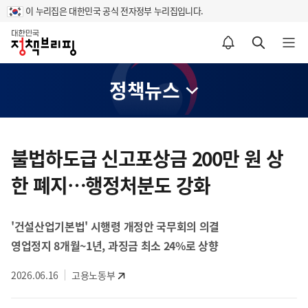
이 누리집은 대한민국 공식 전자정부 누리집입니다.
홈
알림설정 바로가기
검색 바로가기
메뉴 열기
정책뉴스
콘
텐
불법하도급 신고포상금 200만 원 상
츠
한 폐지…행정처분도 강화
영
역
'건설산업기본법' 시행령 개정안 국무회의 의결
영업정지 8개월~1년, 과징금 최소 24%로 상향
2026.06.16
고용노동부