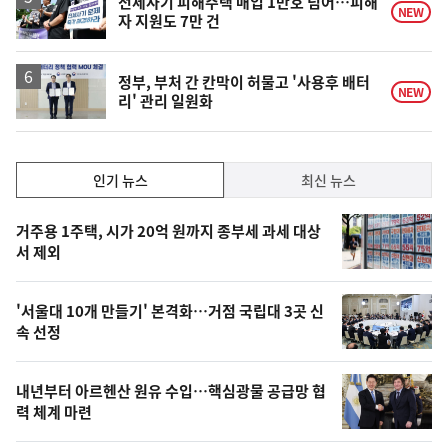
전세사기 피해주택 매입 1만호 넘어…피해
NEW
자 지원도 7만 건
정부, 부처 간 칸막이 허물고 '사용후 배터
NEW
리' 관리 일원화
인
인기 뉴스
최신 뉴스
기,
인
기
최
거주용 1주택, 시가 20억 원까지 종부세 과세 대상
뉴
서 제외
신,
스
오
'서울대 10개 만들기' 본격화…거점 국립대 3곳 신
늘
속 선정
의
영
내년부터 아르헨산 원유 수입…핵심광물 공급망 협
상
력 체계 마련
,