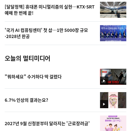
오
[달달정책] 휴대폰 미니멀리즘의 실현…KTX·SRT
예매 한 번에 끝!
늘
의
'국가 AI 컴퓨팅센터' 첫 삽…1만 5000장 규모
사
·2028년 완공
진
오늘의 멀티미디어
"뭐하세요" 수거하다 딱 걸렸다
영
상
6.7% 인상의 결과는요?
영
상
2027년 9월 신청분부터 달라지는 '근로장려금'