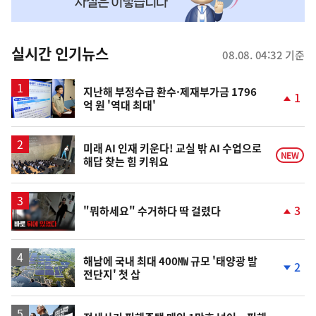
맞
춤
뉴
실시간 인기뉴스
08.08. 04:32 기준
스
지난해 부정수급 환수·제재부가금 1796
1
억 원 '역대 최대'
단
계
상
승
미래 AI 인재 키운다! 교실 밖 AI 수업으로
NEW
해답 찾는 힘 키워요
영
3
"뭐하세요" 수거하다 딱 걸렸다
상
단
계
상
승
해남에 국내 최대 400㎿ 규모 '태양광 발
2
전단지' 첫 삽
단
계
하
락