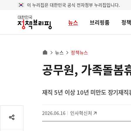
이 누리집은 대한민국 공식 전자정부 누리집입니다.
뉴스
브리핑룸
정
대
한
민
국
정
사
뉴스
정책뉴스
책
홈
브
이
으
공무원, 가족돌봄휴
콘
리
트
로
핑
텐
이
츠
동
영
재직 5년 이상 10년 미만도 장기재직
경
역
로
2026.06.16
인사혁신처
공
유