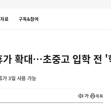
책자료
구독&참여
가 확대…초중고 입학 전 '
휴가 3일 사용 가능
열기
열기
목록