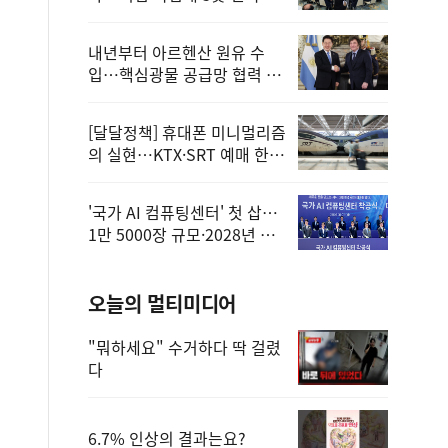
정
내년부터 아르헨산 원유 수
입…핵심광물 공급망 협력 체
계 마련
[달달정책] 휴대폰 미니멀리즘
의 실현…KTX·SRT 예매 한
번에 끝!
'국가 AI 컴퓨팅센터' 첫 삽…
1만 5000장 규모·2028년 완
공
오늘의 멀티미디어
"뭐하세요" 수거하다 딱 걸렸
다
6.7% 인상의 결과는요?