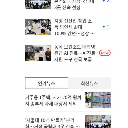
2
본격화…거점 국립대
단
3곳 신속 선정
계
하
락
지방 신산업 창업 소
1
득·법인세 최대
단
100% 감면…성장 지
계
원 강화
하
락
동네 보건소도 대학병
원급 AI 진료…AI진료
NEW
지원 도구 전국 보급
인기뉴스
최신뉴스
거주용 1주택, 시가 20억 원까
지 종부세 과세 대상서 제외
'서울대 10개 만들기' 본격
화…거점 국립대 3곳 신속 선