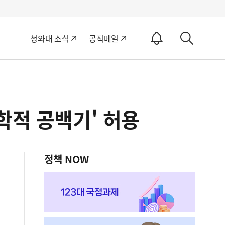
알
청와대 소식
공직메일
림
상
ON
세
검
색
학적 공백기' 허용
정책 NOW