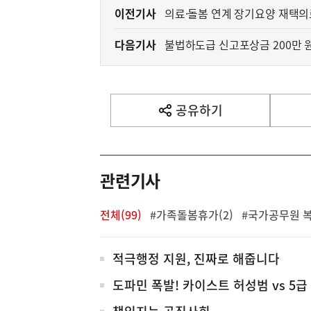
이
이전기사
의료·돌봄 연계 장기요양 재택의
전
다음기사
불법하도급 신고포상금 200만 
다
음
기
사
공유하기
열
기
영
역
관련기사
전체(99)
#가족돌봄휴가(2)
#국가공무원 복
전
적극행정 지원, 진짜로 해줍니다
체
도파민 폭발! 카이스트 허성범 vs 5