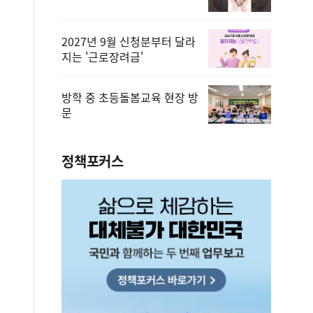
2027년 9월 신청분부터 달라
지는 '근로장려금'
방학 중 초등돌봄교육 현장 방
문
정책포커스