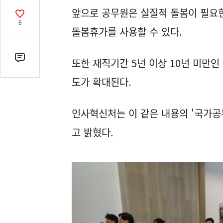
열
앞으로 공무원은 실질적 돌봄이 필요한
기
공
6
감
돌봄휴가를 사용할 수 있다.
수
또한 재직기간 5년 이상 10년 미만
댓
글
도가 확대된다.
수
(클
릭
인사혁신처는 이 같은 내용의 '국가공
시
고 밝혔다.
댓
글
로
이
동)