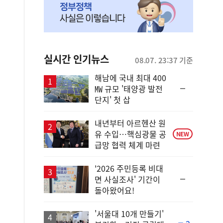
실시간 인기뉴스
08.07. 23:37 기준
해남에 국내 최대 400
순
㎿ 규모 '태양광 발전
위
단지' 첫 삽
동
일
내년부터 아르헨산 원
유 수입…핵심광물 공
NEW
급망 협력 체계 마련
'2026 주민등록 비대
순
면 사실조사' 기간이
위
돌아왔어요!
동
일
'서울대 10개 만들기'