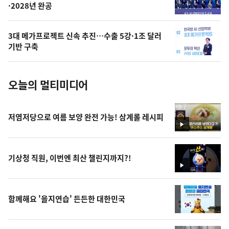
·2028년 완공
늘
의
3대 메가프로젝트 신속 추진…수출 5강·1조 달러
사
기반 구축
진
오늘의 멀티미디어
저염저당으로 여름 보양 완전 가능! 삼계롤 레시피
영
상
기상청 직원, 이번엔 최산 챌린지까지?!
영
상
함께해요 '을지연습' 든든한 대한민국