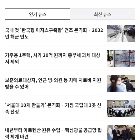
인
인기 뉴스
최신 뉴스
기,
인
기
최
국내 첫 '한국형 이지스구축함' 건조 본격화…2032
뉴
년 해군 인도
신,
스
오
거주용 1주택, 시가 20억 원까지 종부세 과세 대상
늘
서 제외
의
영
보훈의료대상자, 인근 병·의원 등 치매 치료비 지원
상
받을 수 있어
,
오
'서울대 10개 만들기' 본격화…거점 국립대 3곳 신
속 선정
늘
의
내년부터 아르헨산 원유 수입…핵심광물 공급망 협
사
력 체계 마련