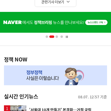
관련기사 더보기
히
단
배
너
영
정
역
책
정책 NOW
NOW,
MY
맞
춤
뉴
실시간 인기뉴스
08.07. 12:57 기준
스
'서울대 10개 만들기' 본격화…거점 국립