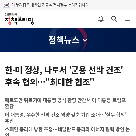
이 누리집은 대한민국 공식 전자정부 누리집입니다.
홈
알림설정 바로가기
검색 바로가기
메뉴 열기
정책뉴스
콘
텐
한·미 정상, 나토서 '군용 선박 건조'
츠
후속 협의…"최대한 협조"
영
역
에르도안 튀르키예 대통령 공식 환영 만찬서 이 대통령-트럼프
환담
이 대통령, 우수한 선박 건조 역량 갖춘 기업 소개…'실무 협의'
추진
스페인 총리에 방한 초청…네덜란드 총리와 에너지 협력 방안 논
의