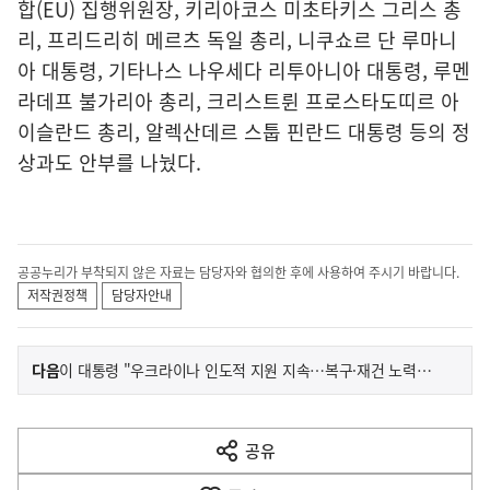
합(EU) 집행위원장, 키리아코스 미초타키스 그리스 총
리, 프리드리히 메르츠 독일 총리, 니쿠쇼르 단 루마니
아 대통령, 기타나스 나우세다 리투아니아 대통령, 루멘
라데프 불가리아 총리, 크리스트륀 프로스타도띠르 아
이슬란드 총리, 알렉산데르 스툽 핀란드 대통령 등의 정
상과도 안부를 나눴다.
공공누리가 부착되지 않은 자료는 담당자와 협의한 후에 사용하여 주시기 바랍니다.
저작권정책
담당자안내
이
기
다음
이 대통령 "우크라이나 인도적 지원 지속…복구·재건 노력에 동참"
사
전
다
공유
열
음
기