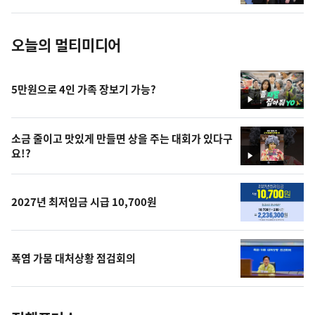
진
오늘의 멀티미디어
5만원으로 4인 가족 장보기 가능?
영
상
소금 줄이고 맛있게 만들면 상을 주는 대회가 있다구
요!?
영
상
2027년 최저임금 시급 10,700원
폭염 가뭄 대처상황 점검회의