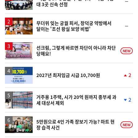
순
대 3곳 신속 선정
위
동
일
무더위 잊는 궁궐 피서, 창덕궁 약방에서
순
달이는 '조선 왕실 보양 비법'
위
동
일
영
선크림, 그렇게 바르면 차단이 아니라 차단
NEW
당해요!
상
2
2027년 최저임금 시급 10,700원
단
계
상
승
거주용 1주택, 시가 20억 원까지 종부세 과
2
세 대상서 제외
단
계
하
락
영
5만원으로 4인 가족 장보기 가능? 마트 현
NEW
장 습격 사건
상