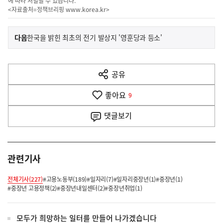
에 따라 처벌될 수 있습니다.
<자료출처=정책브리핑
www.korea.kr
>
이
기
다음
한국을 밝힌 최초의 전기 발상지 '영훈당과 등소'
사
전
다
공유
열
음
기
좋아요
기
9
사
댓글
보기
관련기사
전체기사(227)
#고용노동부(189)
#일자리(7)
#일자리중장년(1)
#중장년(1)
#중장년 고용정책(2)
#중장년내일센터(2)
#중장년취업(1)
모두가 희망하는 일터를 만들어 나가겠습니다