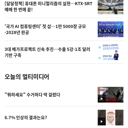
영
[달달정책] 휴대폰 미니멀리즘의 실현…KTX·SRT
상
예매 한 번에 끝!
,
오
'국가 AI 컴퓨팅센터' 첫 삽…1만 5000장 규모
·2028년 완공
늘
의
3대 메가프로젝트 신속 추진…수출 5강·1조 달러
사
기반 구축
진
오늘의 멀티미디어
"뭐하세요" 수거하다 딱 걸렸다
영
상
6.7% 인상의 결과는요?
영