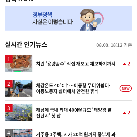
NOW,
MY
맞
춤
뉴
실시간 인기뉴스
08.08. 18:12 기준
스
2
치킨 '용량꼼수' 직접 재보고 제보하기까지
단
계
상
승
체감온도 40°C↑…이동형 무더위쉼터·
NEW
이동노동자 쉼터에서 안전한 휴식
해남에 국내 최대 400㎿ 규모 '태양광 발
2
전단지' 첫 삽
단
계
상
승
거주용 1주택, 시가 20억 원까지 종부세 과
순