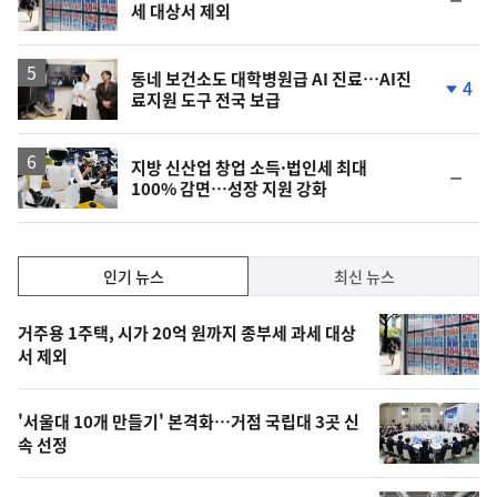
세 대상서 제외
위
동
일
동네 보건소도 대학병원급 AI 진료…AI진
4
료지원 도구 전국 보급
단
계
하
락
지방 신산업 창업 소득·법인세 최대
순
100% 감면…성장 지원 강화
위
동
일
인
인기 뉴스
최신 뉴스
기,
인
기
최
거주용 1주택, 시가 20억 원까지 종부세 과세 대상
뉴
서 제외
신,
스
오
'서울대 10개 만들기' 본격화…거점 국립대 3곳 신
늘
속 선정
의