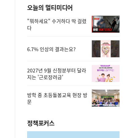
오늘의 멀티미디어
"뭐하세요" 수거하다 딱 걸렸
다
6.7% 인상의 결과는요?
2027년 9월 신청분부터 달라
지는 '근로장려금'
방학 중 초등돌봄교육 현장 방
문
정책포커스