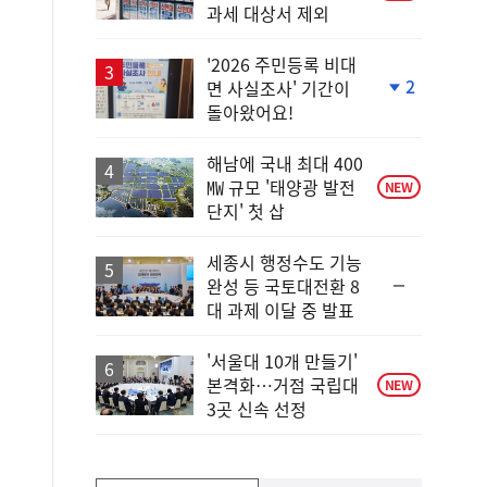
과세 대상서 제외
'2026 주민등록 비대
2
면 사실조사' 기간이
단
돌아왔어요!
계
하
락
해남에 국내 최대 400
㎿ 규모 '태양광 발전
NEW
단지' 첫 삽
세종시 행정수도 기능
순
완성 등 국토대전환 8
위
대 과제 이달 중 발표
동
일
'서울대 10개 만들기'
본격화…거점 국립대
NEW
3곳 신속 선정