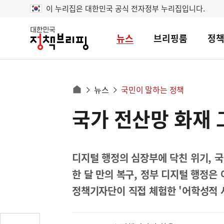
이 누리집은 대한민국 공식 전자정부 누리집입니다.
뉴스
브리핑룸
정
대
한
민
국
정
사
뉴스
국민이 말하는 정책
책
홈
브
이
으
국가 전산망 화재 
콘
리
트
로
핑
텐
이
츠
동
영
디지털 행정의 심장부에 닥친 위기, 
경
역
한 달 만의 복구, 정부 디지털 행정은
로
정책기자단이 직접 체험한 '어학성적 