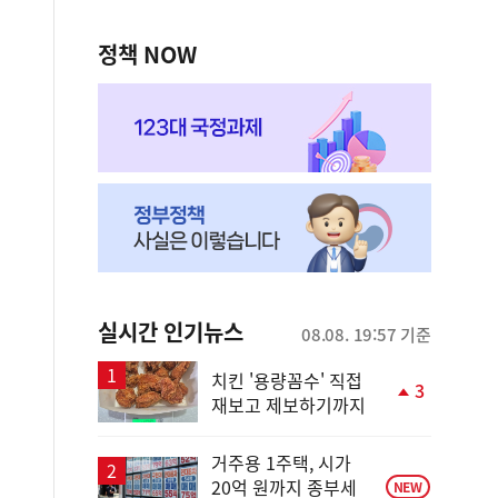
정책 NOW
실시간 인기뉴스
08.08. 19:57 기준
치킨 '용량꼼수' 직접
3
재보고 제보하기까지
단
계
상
거주용 1주택, 시가
승
20억 원까지 종부세
NEW