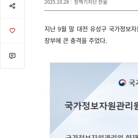
2025.10.28
정책기자단 한울
공
유
열
지난
9
월 말 대전 유성구 국가정보자
기
공
감
장부에 큰 충격을 주었다
.
수
댓
글
수
(클
릭
시
댓
글
로
이
동)