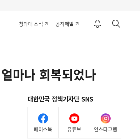
알
청와대 소식
공직메일
림
상
ON
세
검
색
은 얼마나 회복되었나
대한민국 정책기자단 SNS
페이스북
유튜브
인스타그램