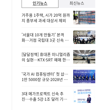
인기뉴스
최신뉴스
거주용 1주택, 시가 20억 원까
지 종부세 과세 대상서 제외
'서울대 10개 만들기' 본격
화…거점 국립대 3곳 신속 선
정
[달달정책] 휴대폰 미니멀리즘
의 실현…KTX·SRT 예매 한
번에 끝!
'국가 AI 컴퓨팅센터' 첫 삽…
1만 5000장 규모·2028년 완
공
3대 메가프로젝트 신속 추
진…수출 5강·1조 달러 기반
구축