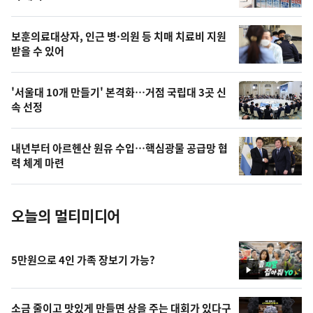
의
영
보훈의료대상자, 인근 병·의원 등 치매 치료비 지원
상
받을 수 있어
,
오
'서울대 10개 만들기' 본격화…거점 국립대 3곳 신
속 선정
늘
의
내년부터 아르헨산 원유 수입…핵심광물 공급망 협
사
력 체계 마련
진
오늘의 멀티미디어
5만원으로 4인 가족 장보기 가능?
영
상
소금 줄이고 맛있게 만들면 상을 주는 대회가 있다구