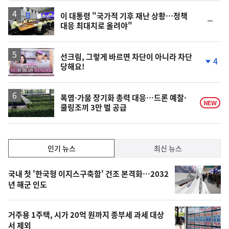
하
락
이 대통령 "국가적 기후 재난 상황…정책
순
대응 최대치로 올려야"
위
동
일
영
선크림, 그렇게 바르면 차단이 아니라 차단
4
당해요!
상
단
계
하
락
폭염·가뭄 장기화 총력 대응…드론 예찰·
NEW
쿨링조끼 3만 벌 공급
인
인기 뉴스
최신 뉴스
기,
인
기
최
국내 첫 '한국형 이지스구축함' 건조 본격화…2032
뉴
년 해군 인도
신,
스
오
거주용 1주택, 시가 20억 원까지 종부세 과세 대상
늘
서 제외