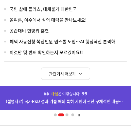
국민 삶에 플러스, 대체불가 대한민국
올여름, 여수에서 섬의 매력을 만나보세요!
공습대비 민방위 훈련
혜택 자동신청·복합민원 원스톱 도입…AI 행정혁신 본격화
이것만 몇 번째 확인하는지 모르겠어요!!
관련기사 더보기
히
단
(설명자료) 국가R&D 성과 기술 해외 특허 지원에 관한 구체적인 내용은 확정되지 않았습니다.
배
너
영