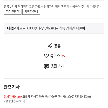
공공누리가 부착되지 않은 자료는 담당자와 협의한 후에 사용하여 주시기 바랍니다.
저작권정책
담당자안내
이
기
다음
문화요일, 6000원 할인권으로 온 가족 영화관 나들이
사
전
다
공유
열
음
기
좋아요
기
25
사
댓글
보기
관련기사
전체기사(420)
#고유가 피해지원금 신청(7)
#국민비서(13)
#중동전쟁대응(9)
#행정안전부(355)