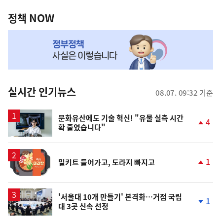
정
역
책
정책 NOW
NOW,
MY
맞
춤
뉴
실시간 인기뉴스
08.07. 09:32 기준
스
문화유산에도 기술 혁신! "유물 실측 시간
4
확 줄였습니다"
단
계
상
승
1
밀키트 들어가고, 도라지 빠지고
단
계
상
승
'서울대 10개 만들기' 본격화…거점 국립
1
대 3곳 신속 선정
단
계