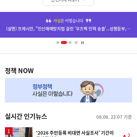
히
단
(설명) 프레시안, "인신매매방지법 걸린 '우즈벡 인력 송출'...성평등부,노동·법무부에 개선 요청" 관련
배
너
영
정
역
책
정책 NOW
NOW,
MY
맞
춤
뉴
실시간 인기뉴스
08.08. 23:07 기준
스
'2026 주민등록 비대면 사실조사' 기간이
2