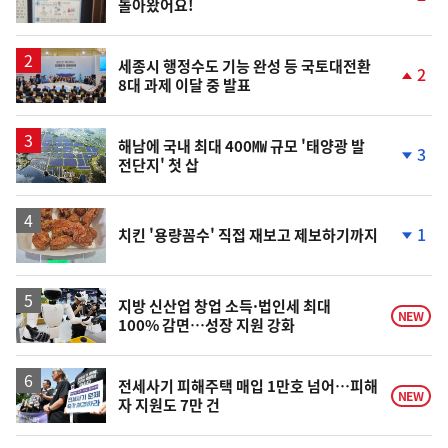
돌아왔어요!
단
계
상
승
세종시 행정수도 기능 완성 등 국토대전환
2
8대 과제 이달 중 발표
단
계
상
승
해남에 국내 최대 400㎿ 규모 '태양광 발
3
전단지' 첫 삽
단
계
하
락
1
치킨 '용량꼼수' 직접 재보고 제보하기까지
단
계
하
락
지방 신산업 창업 소득·법인세 최대
NEW
100% 감면…성장 지원 강화
전세사기 피해주택 매입 1만호 넘어…피해
NEW
자 지원도 7만 건