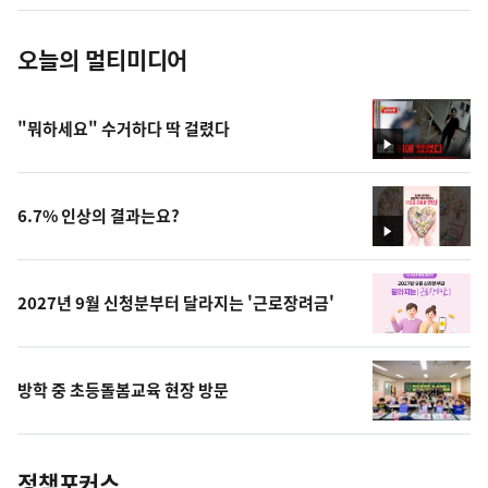
진
오늘의 멀티미디어
"뭐하세요" 수거하다 딱 걸렸다
영
상
6.7% 인상의 결과는요?
영
상
2027년 9월 신청분부터 달라지는 '근로장려금'
방학 중 초등돌봄교육 현장 방문
정책포커스