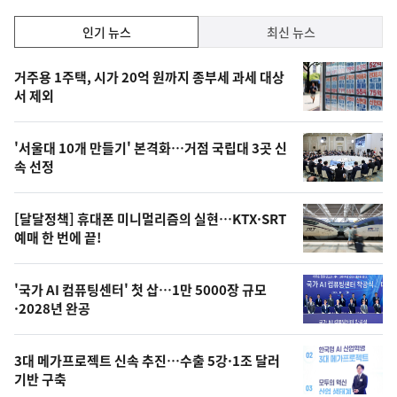
인
인기 뉴스
최신 뉴스
기,
인
기
최
거주용 1주택, 시가 20억 원까지 종부세 과세 대상
뉴
서 제외
신,
스
오
'서울대 10개 만들기' 본격화…거점 국립대 3곳 신
늘
속 선정
의
영
[달달정책] 휴대폰 미니멀리즘의 실현…KTX·SRT
상
예매 한 번에 끝!
,
오
'국가 AI 컴퓨팅센터' 첫 삽…1만 5000장 규모
·2028년 완공
늘
의
3대 메가프로젝트 신속 추진…수출 5강·1조 달러
사
기반 구축