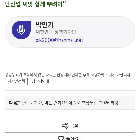
단산업 씨앗 함께 뿌려야"
박인기
대한민국 정책기자단
pik2000@hanmail.net
공공누리가 부착되지 않은 자료는 담당자와 협의한 후에 사용하여 주시기 바랍니다.
저작권정책
담당자안내
이
기
다음
불황이 뭔가요, 먹는 건가요? 예술로 호황누린 '2026 화랑미술제'
사
전
다
공유
열
음
기
좋아요
1