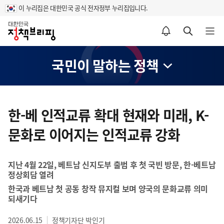
이 누리집은 대한민국 공식 전자정부 누리집입니다.
홈
알림설정 바로가기
검색 바로가기
메뉴 열기
국민이 말하는 정책
콘
텐
한-베 인적교류 확대 현재와 미래, K-
츠
문화로 이어지는 인적교류 강화
영
역
지난 4월 22일, 베트남 신지도부 출범 후 첫 국빈 방문, 한-베트남
정상회담 열려
한국과 베트남 첫 공동 창작 뮤지컬 보며 양국의 문화교류 의미
되새기다
2026.06.15
정책기자단 박인기