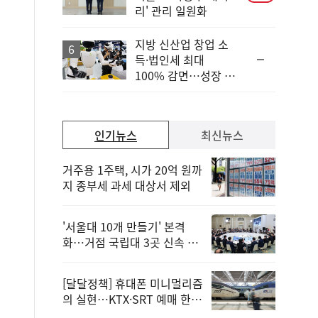
리' 관리 일원화
지방 신산업 창업 소
순
득·법인세 최대
위
100% 감면…성장 지
동
원 강화
일
인기뉴스
최신뉴스
거주용 1주택, 시가 20억 원까
지 종부세 과세 대상서 제외
'서울대 10개 만들기' 본격
화…거점 국립대 3곳 신속 선
정
[달달정책] 휴대폰 미니멀리즘
의 실현…KTX·SRT 예매 한
번에 끝!