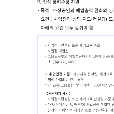
② 전직 장려수당 지원
분
- 목적 : 소상공인의 폐업충격 완화와 
관
- 요건 : 사업정리 상담·지도(컨설팅)
려
아래의 요건 모두 갖춰야 함
정
보
• 사업정리컨설팅 또는 재기교육 수료
제
• 사업장 폐업신고
공
• 고용노동부의 취업성공패키지 1단계 이상(또
한 경우(2차, 60%)
-
폐
※ 취업인정 기준
: 재기지원 컨설팅, 재기교육
보험에 가입되어 있는 경우
업
* 단, 근속(고용보험 가입)기간이 60일 이상인
시
〈지원제외 사항〉
세
- 사업정리컨설팅 또는 재기교육 신청일 기준 
- 가족(직계존비속, 배우자) 사업장에 취업한 
금
- 신청인이 폐업 후 재창업 또는 업종전환한 