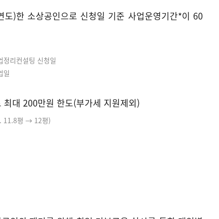
해연도)한 소상공인으로 신청일 기준 사업운영기간*이 60
사업정리컨설팅 신청일
폐업일
내로 최대 200만원 한도(부가세 지원제외)
 11.8평
→ 12평)