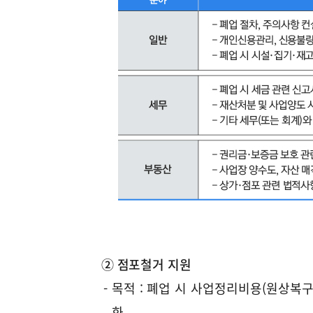
공
완
폐
이
패
료
업
행
키
시
예
시
지
이
정
취
불
1
미
자
업
이
단
폐
완
100%
1,000,000
1,282,050
기
계
업
료
등)
수
한
시
-
료
자
개
시
인
취
신
업
② 점포철거 지원
용
완
60%
600,000
769,220
- 목적 : 폐업 시 사업정리비용(원상복
관
료
화
리,