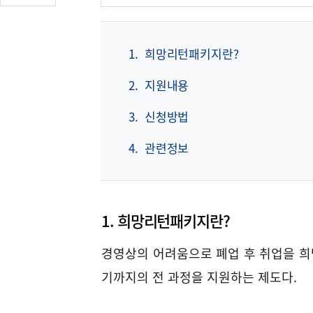
글
수
(클
릭
1.
희망리턴패키지란?
시
2.
지원내용
댓
글
3.
신청방법
로
이
4.
관련정보
동)
1. 희망리턴패키지란?
경영상의 어려움으로 폐업 후 취업을 
기까지의 전 과정을 지원하는 제도다.