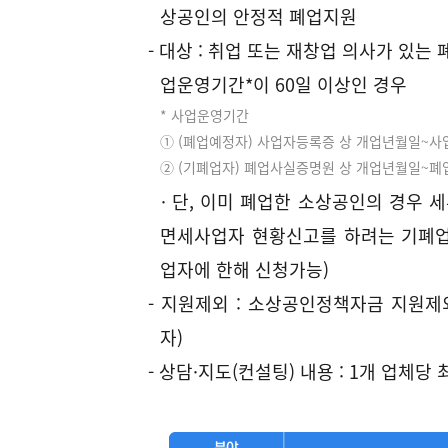
준
준
상공인의 안정적 폐업지원
반,
폐
세
세
세
세
- 대상 : 취업 또는 재창업 의사가 있
세
업
별
포
별
포
업운영기간*이 60일 이상인 경우
무,
절
도
함
도
함
* 사업운영기간
부
분
일
차,
폐
사
① (폐업예정자) 사업자등록증 상 개업년월일~
동
할
시
주
업
업
② (기폐업자) 폐업사실증명원 상 개업년월일~폐
산
지
지
의
신
장
· 단, 이미 폐업한 소상공인의 경우 세
지
금
급
사
고
폐
면세사업자 현황신고를 하려는 기폐업자
원
표
표
항
완
폐
업
업자에 한해 신청가능)
내
컨
료
업
신
- 지원제외 : 소상공인정책자금 지원
용
설
및
예
고
100%
1,000,000
1,282,050
자)
표
팅
취
정
및
- 상담·지도(컨설팅) 내용 : 1개 업체당
(신
업
자
취
고
성
업
40%
400,000
512,810
불