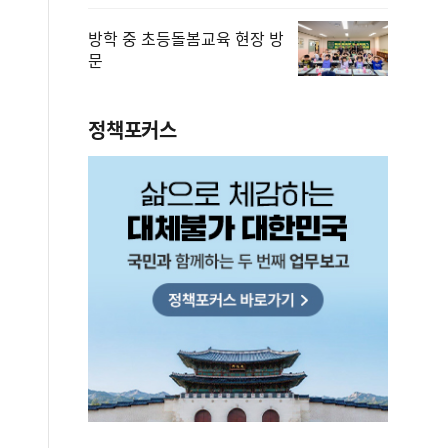
방학 중 초등돌봄교육 현장 방
문
정책포커스