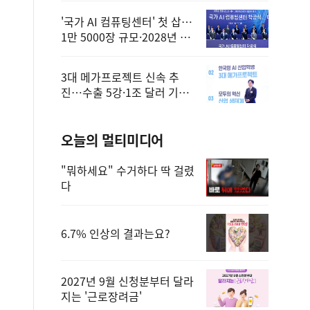
'국가 AI 컴퓨팅센터' 첫 삽…
1만 5000장 규모·2028년 완
공
3대 메가프로젝트 신속 추
진…수출 5강·1조 달러 기반
구축
오늘의 멀티미디어
"뭐하세요" 수거하다 딱 걸렸
다
6.7% 인상의 결과는요?
2027년 9월 신청분부터 달라
지는 '근로장려금'