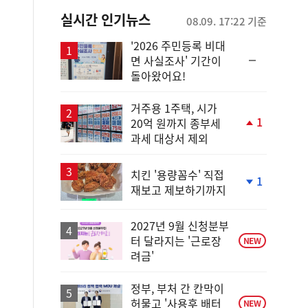
실시간 인기뉴스
08.09. 17:22 기준
'2026 주민등록 비대
순
면 사실조사' 기간이
위
돌아왔어요!
동
일
거주용 1주택, 시가
1
20억 원까지 종부세
단
과세 대상서 제외
계
상
승
치킨 '용량꼼수' 직접
1
재보고 제보하기까지
단
계
하
2027년 9월 신청분부
락
터 달라지는 '근로장
NEW
려금'
정부, 부처 간 칸막이
허물고 '사용후 배터
NEW