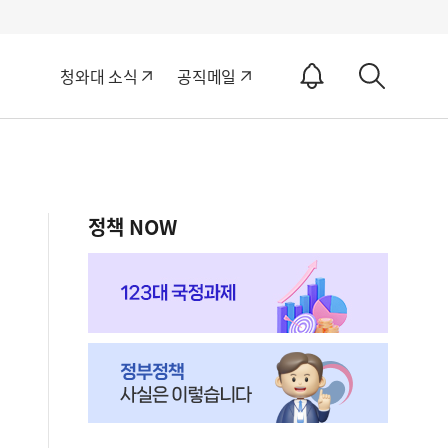
알
청와대 소식
공직메일
림
상
ON
세
검
색
정책 NOW