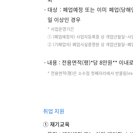
시
신
- 대상 : 폐업예정 또는 이미 폐업(당
계
100%
1,000,000
1,282,030
용
일 이상인 경우
취
일
불
2
* 사업운영기간
업
① (폐업예정자) 사업자등록증 상 개업년월일~
반
량
일
성
② (기폐업자) 폐업사실증명원 상 개업년월일~
예
공
이
방
패
- 내용 : 전용면적(평)*당 8만원** 이
미
등
키
폐
* 전용면적(평)은 소수점 첫째자리에서 반올림(ex.
금
지
40%
400,000
512,810
업
융
1
한
관
단
자
련
계
취업 지원
정
수
보
① 재기교육
료
제