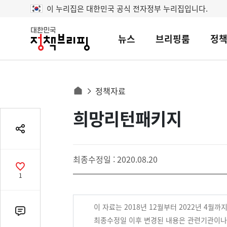
이 누리집은 대한민국 공식 전자정부 누리집입니다.
뉴스
브리핑룸
정
대
한
민
국
정
사
정책자료
책
홈
브
이
으
콘
희망리턴패키지
리
트
로
핑
텐
공
이
츠
유
동
영
열
최종수정일 : 2020.08.20
경
기
역
공
1
로
감
수
이 자료는 2018년 12월부터 2022년 4월
댓
최종수정일 이후 변경된 내용은 관련기관이나