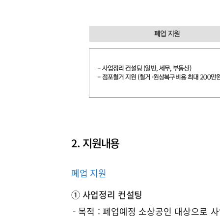
컨
지
지
2. 지원내용
지
설
급
급
분
워
팅
액
액
폐업 지원
야
내
지
지
일
(원)
(원)
지
지
① 사업정리 컨설팅
용
구
급
구
급
수
급
급
소
소
소
소
- 목적 : 폐업예정 소상공인 대상으로 
분
기
분
기
일
률
률
-
득
득
득
득