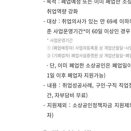
- 목적 : 폐업예정 또는 이미 폐업한 
시
공
취업역량 강화
취
-
- 대상 : 취업의사가 있는 만 69세 
업
폐
완
60%
600,000
769,220
준 사업운영기간*이 60일 이상인 경우
업
료
* 사업운영기간
시
① (폐업예정자) 사업자등록증 상 개업년월일~
시
시
② (기폐업자) 폐업사실증명원 상 개업년월일~폐
계
100%
1,000,000
1,282,030
· 단, 이미 폐업한 소상공인은 폐업일이
설
·
1일 이후 폐업자 지원가능)
집
- 내용 : 취업성공사례, 구인·구직 직
기
간, 자부담비 무료)
·
- 지원제외 : 소상공인정책자금 지원
재
자)
고
처