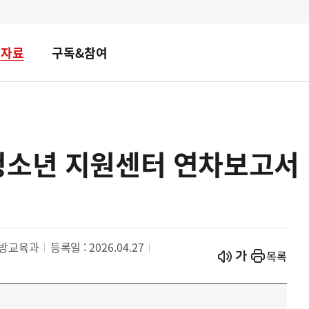
책자료
구독&참여
청소년 지원센터 연차보고서
예방교육과
등록일 : 2026.04.27
시작
열기
목록