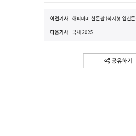
이
이전기사
해피마미 한돈팜 (복지형 임신돈
전
다음기사
국채 2025
다
음
기
사
공유하기
열
기
영
역