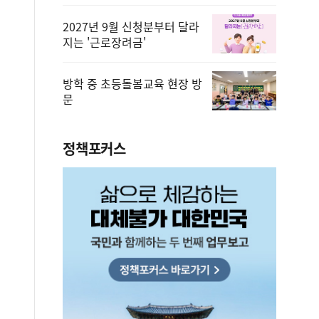
2027년 9월 신청분부터 달라
지는 '근로장려금'
방학 중 초등돌봄교육 현장 방
문
정책포커스