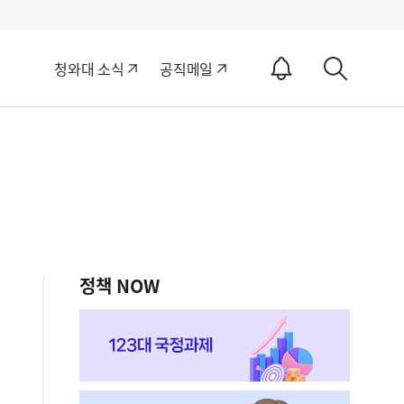
알
청와대 소식
공직메일
림
상
ON
세
검
색
정책 NOW