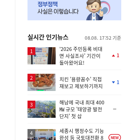
실시간 인기뉴스
08.08. 17:52 기준
'2026 주민등록 비대
1
면 사실조사' 기간이
단
돌아왔어요!
계
상
승
치킨 '용량꼼수' 직접
1
재보고 제보하기까지
단
계
하
해남에 국내 최대 400
락
순
㎿ 규모 '태양광 발전
위
단지' 첫 삽
동
일
세종시 행정수도 기능
완성 등 국토대전환 8
NEW