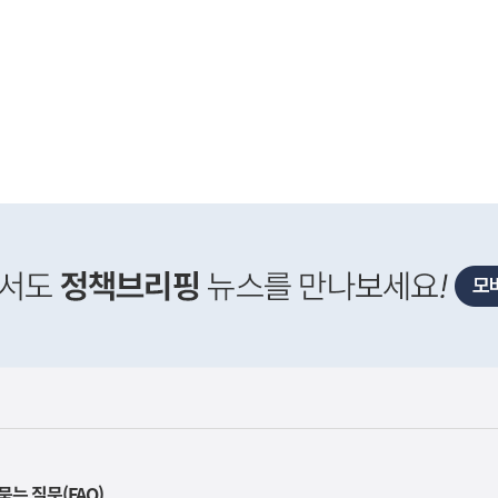
사
 거주용 1주택을 두텁게 보호하기 위한 방안을 세제개
실
묻는 질문(FAQ)
은