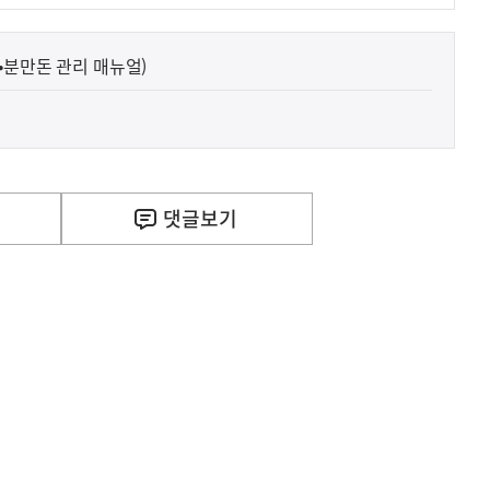
•분만돈 관리 매뉴얼)
댓글
보기