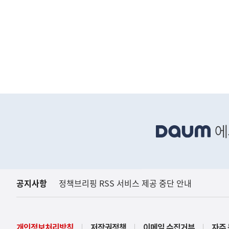
하
단
배
너
영
역
공지사항
정책브리핑 RSS 서비스 제공 중단 안내
(보도설명) 정부는
재정경제부
개인정보처리방침
저작권정책
이메일 수집거부
자주 