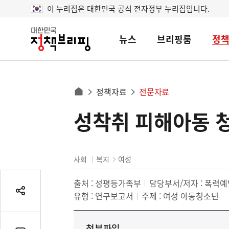
이 누리집은 대한민국 공식 전자정부 누리집입니다.
뉴스
브리핑룸
정
대
한
민
국
정
사
정책자료
전문자료
책
홈
브
이
으
성착취 피해아동 
콘
리
트
로
핑
텐
이
츠
동
영
사회
복지
여성
경
역
로
출처 :
성평등가족부
담당부서/저자 : 폭력
유형 :
연구보고서
주제 :
여성
아동청소년
공
유
열
첨부파일