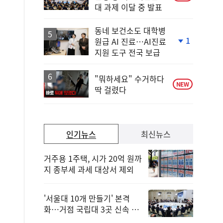
대 과제 이달 중 발표
동네 보건소도 대학병
1
원급 AI 진료…AI진료
단
지원 도구 전국 보급
계
하
락
"뭐하세요" 수거하다
NEW
딱 걸렸다
인기뉴스
최신뉴스
거주용 1주택, 시가 20억 원까
지 종부세 과세 대상서 제외
'서울대 10개 만들기' 본격
화…거점 국립대 3곳 신속 선
정