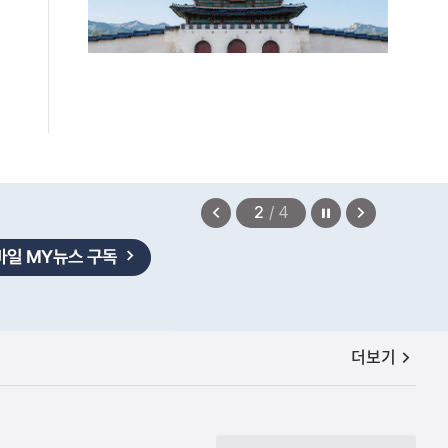
정지
이
다
2
/
4
전
음
보
보
기
기
공지사항
더보기
편안에 담았습니다.
2026.08.07