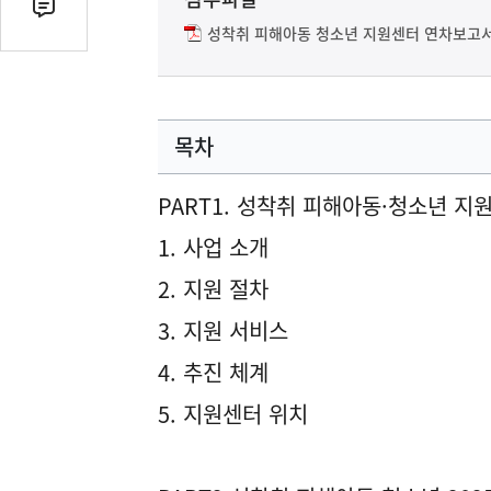
기
댓
성착취 피해아동 청소년 지원센터 연차보고서.
글
수
(클
릭
목차
시
댓
글
PART1. 성착취 피해아동·청소년 지
로
1. 사업 소개
이
동)
2. 지원 절차
3. 지원 서비스
4. 추진 체계
5. 지원센터 위치