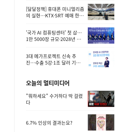
[달달정책] 휴대폰 미니멀리즘
의 실현…KTX·SRT 예매 한
번에 끝!
'국가 AI 컴퓨팅센터' 첫 삽…
1만 5000장 규모·2028년 완
공
3대 메가프로젝트 신속 추
진…수출 5강·1조 달러 기반
구축
오늘의 멀티미디어
"뭐하세요" 수거하다 딱 걸렸
다
6.7% 인상의 결과는요?