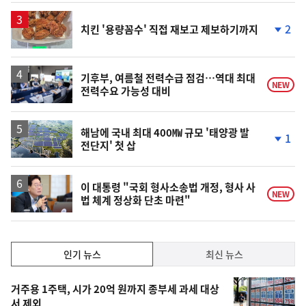
2
치킨 '용량꼼수' 직접 재보고 제보하기까지
단
계
하
락
기후부, 여름철 전력수급 점검…역대 최대
NEW
전력수요 가능성 대비
해남에 국내 최대 400㎿ 규모 '태양광 발
1
전단지' 첫 삽
단
계
하
락
이 대통령 "국회 형사소송법 개정, 형사 사
NEW
법 체계 정상화 단초 마련"
인
인기 뉴스
최신 뉴스
기,
인
기
최
거주용 1주택, 시가 20억 원까지 종부세 과세 대상
뉴
서 제외