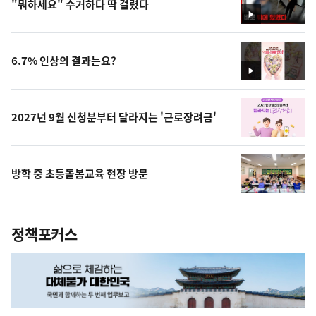
"뭐하세요" 수거하다 딱 걸렸다
영
상
6.7% 인상의 결과는요?
영
상
2027년 9월 신청분부터 달라지는 '근로장려금'
방학 중 초등돌봄교육 현장 방문
정책포커스