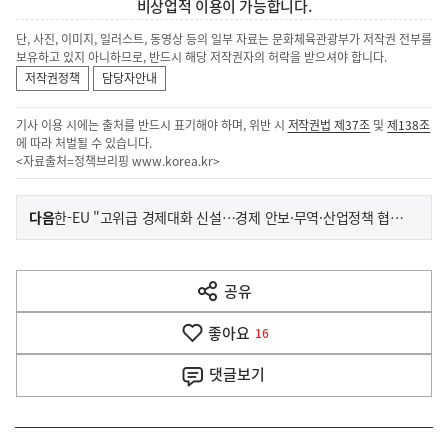
비상업적 이용이 가능합니다.
단, 사진, 이미지, 일러스트, 동영상 등의 일부 자료는 문화체육관광부가 저작권 전부를
보유하고 있지 아니하므로, 반드시 해당 저작권자의 허락을 받으셔야 합니다.
저작권정책
담당자안내
기사 이용 시에는 출처를 반드시 표기해야 하며, 위반 시
저작권법 제37조
및
제138조
에 따라 처벌될 수 있습니다.
<자료출처=정책브리핑
www.korea.kr
>
이
기
다음
한-EU "고위급 경제대화 신설…경제 안보·무역·산업정책 협력 심화"
사
전
다
공유
열
음
기
좋아요
기
16
사
댓글
보기