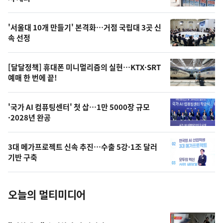
신,
스
오
'서울대 10개 만들기' 본격화…거점 국립대 3곳 신
늘
속 선정
의
영
[달달정책] 휴대폰 미니멀리즘의 실현…KTX·SRT
상
예매 한 번에 끝!
,
오
'국가 AI 컴퓨팅센터' 첫 삽…1만 5000장 규모
·2028년 완공
늘
의
3대 메가프로젝트 신속 추진…수출 5강·1조 달러
사
기반 구축
진
오늘의 멀티미디어