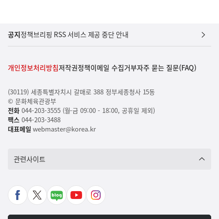
공지
정책브리핑 RSS 서비스 제공 중단 안내
개인정보처리방침
저작권정책
이메일 수집거부
자주 묻는 질문(FAQ)
(30119) 세종특별자치시 갈매로 388 정부세종청사 15동
© 문화체육관광부
전화
044-203-3555 (월-금 09:00 - 18:00, 공휴일 제외)
팩스
044-203-3488
대표메일
webmaster@korea.kr
관련사이트
페
X
네
유
인
이
바
이
튜
스