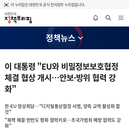
이 누리집은 대한민국 공식 전자정부 누리집입니다.
홈
알림설정 바로가기
검색 바로가기
메뉴 열기
정책뉴스
콘
텐
이 대통령 "EU와 비밀정보보호협정
츠
체결 협상 개시…안보·방위 협력 강
영
역
화"
한-EU 정상회담…"디지털통상협정 서명, 양측 교역 활성화 할
것"
"북핵 해결·한반도 평화 협력키로…초국가범죄 예방 협력도 강
화"