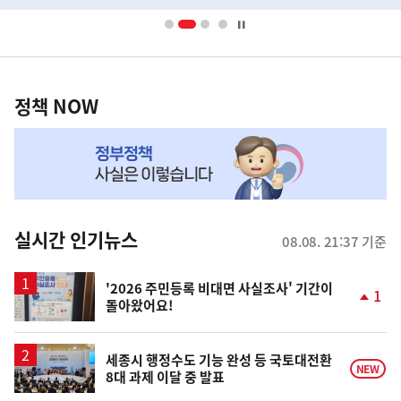
배
너
영
정
역
책
정책 NOW
NOW,
MY
맞
춤
뉴
실시간 인기뉴스
08.08. 21:37 기준
스
'2026 주민등록 비대면 사실조사' 기간이
1
돌아왔어요!
단
계
상
승
세종시 행정수도 기능 완성 등 국토대전환
NEW
8대 과제 이달 중 발표