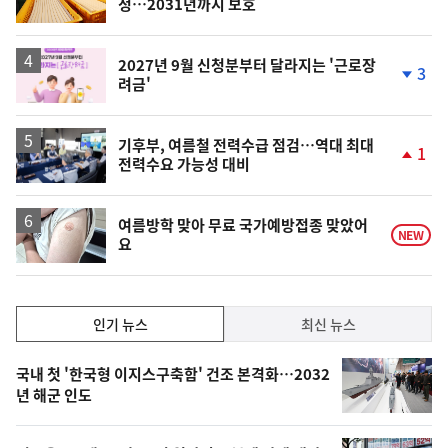
정…2031년까지 보호
단
계
상
승
2027년 9월 신청분부터 달라지는 '근로장
3
려금'
단
계
하
락
기후부, 여름철 전력수급 점검…역대 최대
1
전력수요 가능성 대비
단
계
상
승
여름방학 맞아 무료 국가예방접종 맞았어
NEW
요
인
인기 뉴스
최신 뉴스
기,
인
기
최
국내 첫 '한국형 이지스구축함' 건조 본격화…2032
뉴
년 해군 인도
신,
스
오