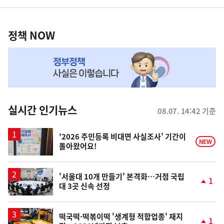
영
정
역
책
정책 NOW
NOW,
MY
맞
춤
뉴
실시간 인기뉴스
08.07. 14:42 기준
스
'2026 주민등록 비대면 사실조사' 기간이
NEW
돌아왔어요!
'서울대 10개 만들기' 본격화…거점 국립
1
대 3곳 신속 선정
단
계
상
승
떡국떡·떡볶이떡 '생계형 적합업종' 재지
1