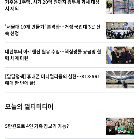
거주용 1주택, 시가 20억 원까지 종부세 과세 대상
늘
서 제외
의
영
'서울대 10개 만들기' 본격화…거점 국립대 3곳 신
상
속 선정
,
오
내년부터 아르헨산 원유 수입…핵심광물 공급망 협
력 체계 마련
늘
의
[달달정책] 휴대폰 미니멀리즘의 실현…KTX·SRT
사
예매 한 번에 끝!
진
오늘의 멀티미디어
5만원으로 4인 가족 장보기 가능?
영