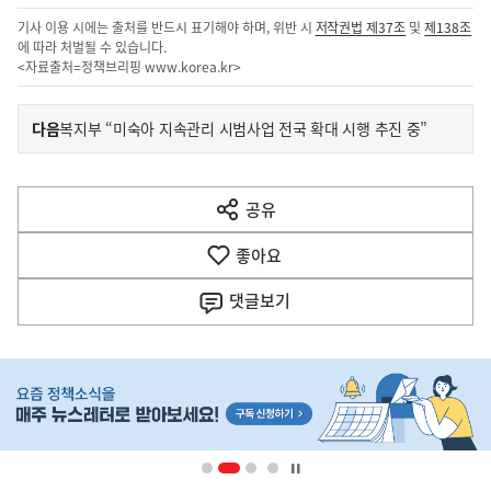
기사 이용 시에는 출처를 반드시 표기해야 하며, 위반 시
저작권법 제37조
및
제138조
에 따라 처벌될 수 있습니다.
<자료출처=정책브리핑
www.korea.kr
>
이
기
다음
복지부 “미숙아 지속관리 시범사업 전국 확대 시행 추진 중”
사
전
다
공유
열
음
기
좋아요
기
사
댓글
보기
히
단
배
너