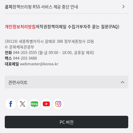
공지
정책브리핑 RSS 서비스 제공 중단 안내
개인정보처리방침
저작권정책
이메일 수집거부
자주 묻는 질문(FAQ)
(30119) 세종특별자치시 갈매로 388 정부세종청사 15동
© 문화체육관광부
전화
044-203-3555 (월-금 09:00 - 18:00, 공휴일 제외)
팩스
044-203-3488
대표메일
webmaster@korea.kr
관련사이트
페
X
네
유
인
이
바
이
튜
스
스
로
버
브
타
PC 버전
북
가
포
바
그
바
기
스
로
램