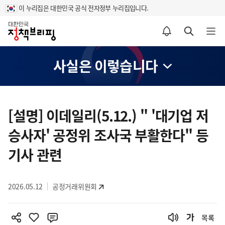
이 누리집은 대한민국 공식 전자정부 누리집입니다.
홈
알림설정 바로가기
검색 바로가기
메뉴 열기
사실은 이렇습니다
콘
텐
[설명] 이데일리(5.12.) " '대기업 저
츠
승사자' 공정위 조사국 부활한다" 등
영
역
기사 관련
2026.05.12
공정거래위원회
목록