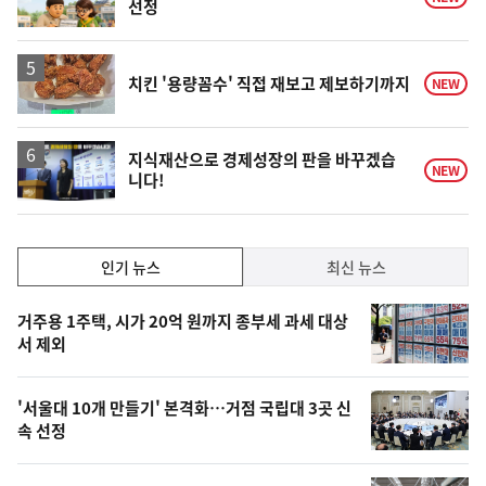
선정
치킨 '용량꼼수' 직접 재보고 제보하기까지
NEW
지식재산으로 경제성장의 판을 바꾸겠습
NEW
니다!
인
인기 뉴스
최신 뉴스
기,
인
기
최
거주용 1주택, 시가 20억 원까지 종부세 과세 대상
뉴
서 제외
신,
스
오
'서울대 10개 만들기' 본격화…거점 국립대 3곳 신
늘
속 선정
의