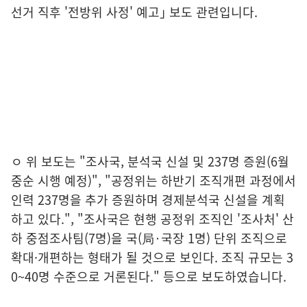
선거 직후
'
전방위 사정
'
예고
｣
보도
관련입니다
.
ㅇ
위 보도는
"
조사국
,
분석국 신설 및
237
명 증원
(6
월
중순 시행 예정
)
"
,
"
공정위는 하반기 조직개편 과정에서
인력
237
명을 추가 증원하며 경제분석국 신설을 계획
하고 있다
.", "
조사국은 현행 공정위 조직인
'
조사처
'
산
하 중점조사팀
(7
명
)
을 국
(
局
·
국장
1
명
)
단위 조직으로
확대
·
개편하는 형태가 될 것으로 보인다
.
조직 규모는
3
0~40
명 수준으로 거론된다
."
등으로
보도하였습니다
.