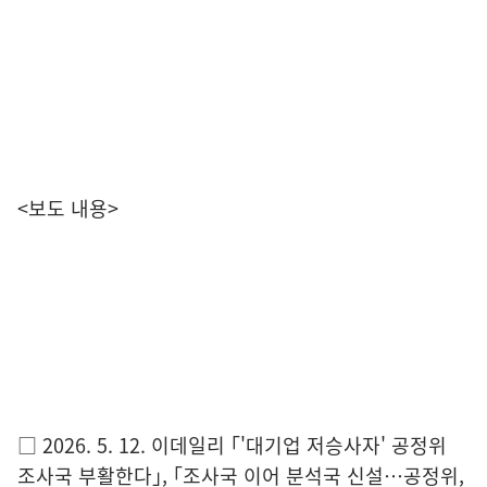
<
보도 내용
>
□
2026. 5. 12.
이데일리
｢
'
대기업 저승사자
'
공정위
조사국 부활한다
｣
,
｢
조사국
이어 분석국 신설
…
공정위
,