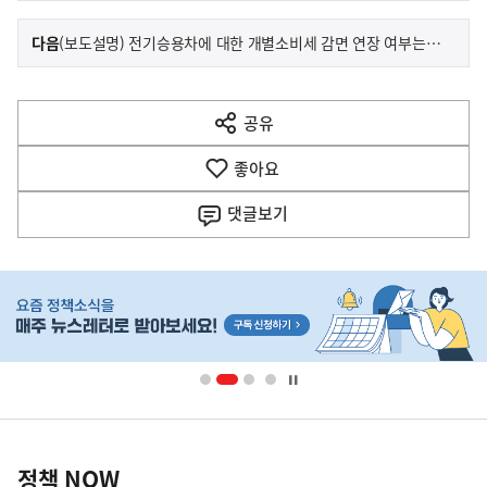
이
기
다음
(보도설명) 전기승용차에 대한 개별소비세 감면 연장 여부는 결정된 바 없습니다
사
전
다
공유
열
음
기
좋아요
기
사
댓글
보기
히
단
배
너
영
정
역
책
정책 NOW