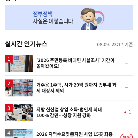
NOW,
MY
맞
춤
뉴
실시간 인기뉴스
08.09. 23:17 기준
스
'2026 주민등록 비대면 사실조사' 기간이
순
돌아왔어요!
위
동
일
거주용 1주택, 시가 20억 원까지 종부세 과
순
세 대상서 제외
위
동
일
지방 신산업 창업 소득·법인세 최대
1
100% 감면…성장 지원 강화
단
계
상
승
2026 지역수요맞춤지원 사업 15곳 최종
NEW