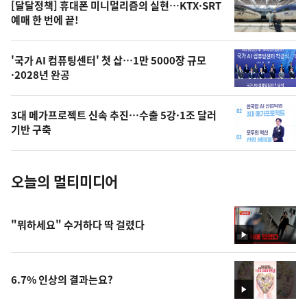
영
[달달정책] 휴대폰 미니멀리즘의 실현…KTX·SRT
상
예매 한 번에 끝!
,
오
'국가 AI 컴퓨팅센터' 첫 삽…1만 5000장 규모
·2028년 완공
늘
의
3대 메가프로젝트 신속 추진…수출 5강·1조 달러
사
기반 구축
진
오늘의 멀티미디어
"뭐하세요" 수거하다 딱 걸렸다
영
상
6.7% 인상의 결과는요?
영