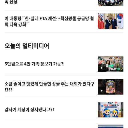
속 선정
늘
의
이 대통령 "한-칠레 FTA 개선…핵심광물 공급망 협
사
력 더욱 강화"
진
오늘의 멀티미디어
5만원으로 4인 가족 장보기 가능?
영
상
소금 줄이고 맛있게 만들면 상을 주는 대회가 있다구
요!?
영
상
갑자기 계정이 정지됐다고?!