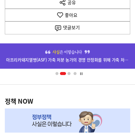
공유
열
음
기
좋아요
기
사
댓글
보기
히
단
아프리카돼지열병(ASF) 가축 처분 농가의 경영 안정화를 위해 가축 처분 보상금을 신속하게 지급하겠습니다.
배
너
영
정
역
책
정책 NOW
NOW,
MY
맞