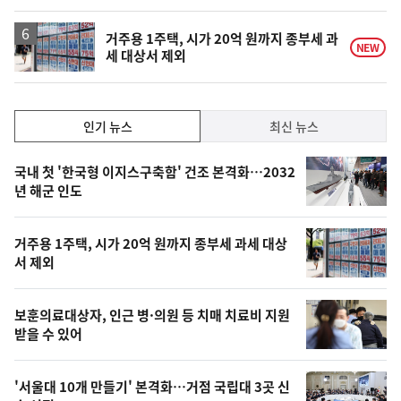
거주용 1주택, 시가 20억 원까지 종부세 과
NEW
세 대상서 제외
인
인기 뉴스
최신 뉴스
기,
인
기
최
국내 첫 '한국형 이지스구축함' 건조 본격화…2032
뉴
년 해군 인도
신,
스
오
거주용 1주택, 시가 20억 원까지 종부세 과세 대상
늘
서 제외
의
영
보훈의료대상자, 인근 병·의원 등 치매 치료비 지원
상
받을 수 있어
,
오
'서울대 10개 만들기' 본격화…거점 국립대 3곳 신