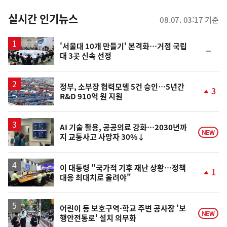
춤
뉴
실시간 인기뉴스
08.07. 03:17 기준
스
'서울대 10개 만들기' 본격화…거점 국립
순
대 3곳 신속 선정
위
동
일
정부, 소부장 협력모델 5건 승인…5년간
3
R&D 910억 원 지원
단
계
상
승
AI 기술 활용, 공공의료 강화…2030년까
NEW
지 교통사고 사망자 30%↓
이 대통령 "국가적 기후 재난 상황…정책
1
대응 최대치로 올려야"
단
계
상
승
어린이 등 보호구역·학교 주변 공사장 '보
NEW
행안전통로' 설치 의무화