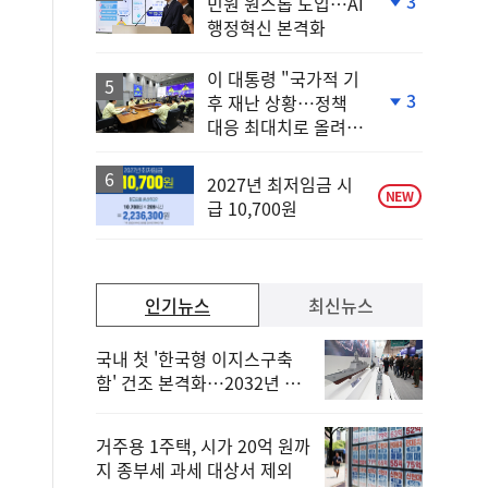
3
민원 원스톱 도입…AI
단
행정혁신 본격화
계
하
락
이 대통령 "국가적 기
3
후 재난 상황…정책
단
대응 최대치로 올려
계
야"
하
락
2027년 최저임금 시
NEW
급 10,700원
인기뉴스
최신뉴스
국내 첫 '한국형 이지스구축
함' 건조 본격화…2032년 해
군 인도
거주용 1주택, 시가 20억 원까
지 종부세 과세 대상서 제외