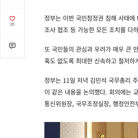
유
열
정부는 이번 국민참정권 침해 사태에
기
공
20
감
조사 협조 등 가능한 모든 조치를 다하
수
또 국민들의 관심과 우려가 매우 큰 
댓
글
혹도 없도록 최대한 신속하고 철저하게
수
(클
릭
정부는 11일 저녁 김민석 국무총리 
시
이 같은 내용을 논의했다. 회의에는 
댓
글
통신위원장, 국무조정실장, 행정안전부
로
이
동)