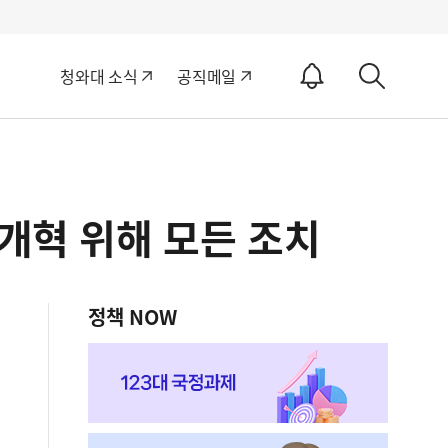
알
청와대 소식
공직메일
림
상
ON
세
검
색
 개혁 위해 모든 조치
정책 NOW