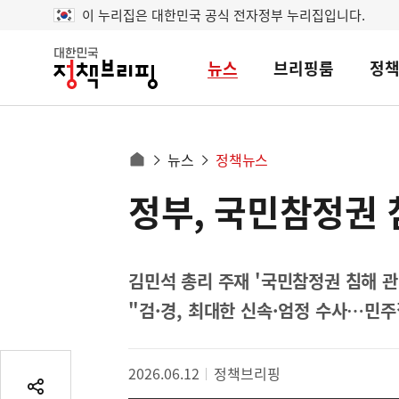
이 누리집은 대한민국 공식 전자정부 누리집입니다.
뉴스
브리핑룸
정
대
한
민
국
정
사
뉴스
정책뉴스
책
홈
브
이
으
정부, 국민참정권 
콘
리
트
로
핑
텐
이
츠
동
영
김민석 총리 주재 '국민참정권 침해 
경
역
"검·경, 최대한 신속·엄정 수사…민
로
2026.06.12
정책브리핑
공