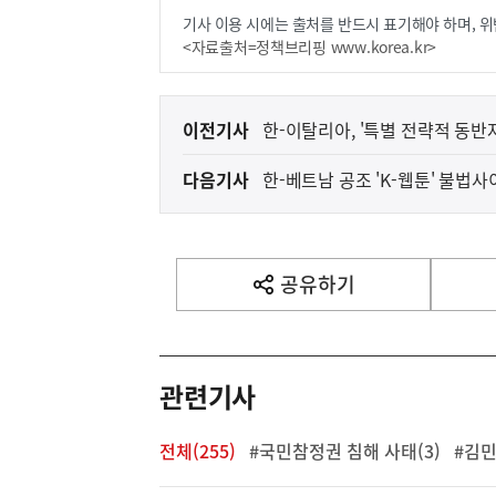
기사 이용 시에는 출처를 반드시 표기해야 하며, 위
<자료출처=정책브리핑 www.korea.kr>
이
이전기사
한-이탈리아, '특별 전략적 동반
전
다음기사
한-베트남 공조 'K-웹툰' 불법사
다
음
기
사
공유하기
열
기
영
역
관련기사
전체(255)
#국민참정권 침해 사태(3)
#김민