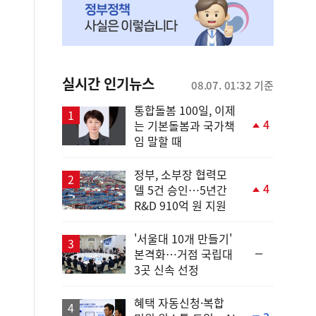
실시간 인기뉴스
08.07. 01:32 기준
통합돌봄 100일, 이제
4
는 기본돌봄과 국가책
단
임 말할 때
계
상
승
정부, 소부장 협력모
4
델 5건 승인…5년간
단
R&D 910억 원 지원
계
상
승
'서울대 10개 만들기'
순
본격화…거점 국립대
위
3곳 신속 선정
동
일
혜택 자동신청·복합