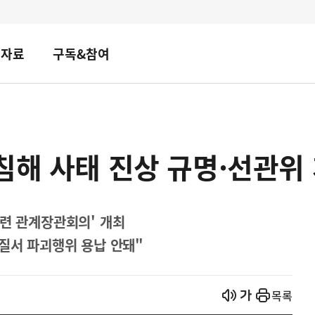
책자료
구독&참여
침해 사태 진상 규명·선관위
관련 관계장관회의' 개최
주질서 파괴행위 용납 안돼"
열기
열기
목록