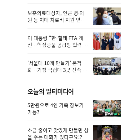
보훈의료대상자, 인근 병·의
원 등 치매 치료비 지원 받을
수 있어
이 대통령 "한-칠레 FTA 개
선…핵심광물 공급망 협력 더
욱 강화"
'서울대 10개 만들기' 본격
화…거점 국립대 3곳 신속 선
정
오늘의 멀티미디어
5만원으로 4인 가족 장보기
가능?
소금 줄이고 맛있게 만들면 상
을 주는 대회가 있다구요!?