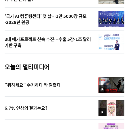
상
,
오
'국가 AI 컴퓨팅센터' 첫 삽…1만 5000장 규모
·2028년 완공
늘
의
3대 메가프로젝트 신속 추진…수출 5강·1조 달러
사
기반 구축
진
오늘의 멀티미디어
"뭐하세요" 수거하다 딱 걸렸다
영
상
6.7% 인상의 결과는요?
영
상