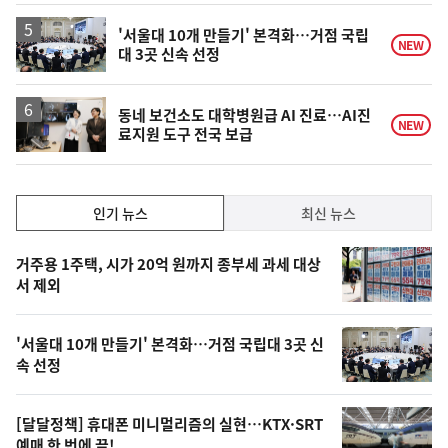
'서울대 10개 만들기' 본격화…거점 국립
NEW
대 3곳 신속 선정
동네 보건소도 대학병원급 AI 진료…AI진
NEW
료지원 도구 전국 보급
인
인기 뉴스
최신 뉴스
기,
인
기
최
거주용 1주택, 시가 20억 원까지 종부세 과세 대상
뉴
서 제외
신,
스
오
'서울대 10개 만들기' 본격화…거점 국립대 3곳 신
늘
속 선정
의
영
[달달정책] 휴대폰 미니멀리즘의 실현…KTX·SRT
예매 한 번에 끝!