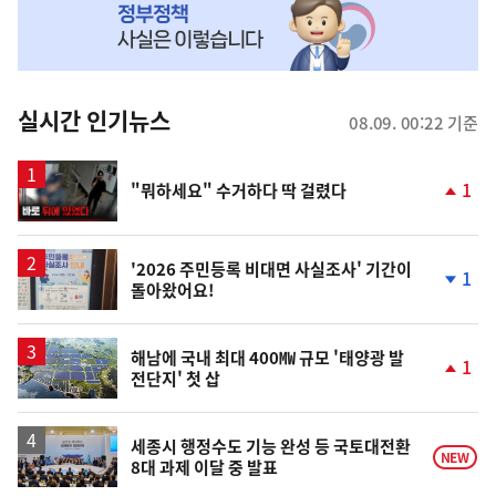
MY
맞
춤
뉴
실시간 인기뉴스
08.09. 00:22 기준
스
영
1
"뭐하세요" 수거하다 딱 걸렸다
상
단
계
상
승
'2026 주민등록 비대면 사실조사' 기간이
1
돌아왔어요!
단
계
하
락
해남에 국내 최대 400㎿ 규모 '태양광 발
1
전단지' 첫 삽
단
계
상
승
세종시 행정수도 기능 완성 등 국토대전환
NEW
8대 과제 이달 중 발표