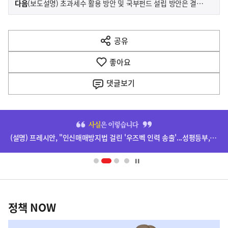
기
다음
(보도설명) 초과세수 활용 방안 및 국부펀드 설립 방안은 결정된 바 없습니다.
사
전
다
공유
열
음
기
좋아요
기
사
댓글
보기
히
단
(설명) 프레시안, "인신매매방지법 걸린 '우즈벡 인력 송출'...성평등부,노동·법무부에 개선 요청" 관련
배
너
영
정
역
책
정책 NOW
NOW,