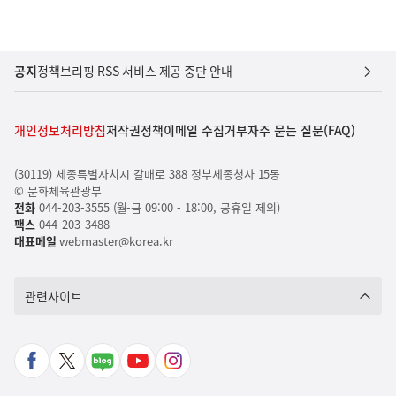
공지
정책브리핑 RSS 서비스 제공 중단 안내
개인정보처리방침
저작권정책
이메일 수집거부
자주 묻는 질문(FAQ)
(30119) 세종특별자치시 갈매로 388 정부세종청사 15동
© 문화체육관광부
전화
044-203-3555 (월-금 09:00 - 18:00, 공휴일 제외)
팩스
044-203-3488
대표메일
webmaster@korea.kr
관련사이트
페
X
네
유
인
이
바
이
튜
스