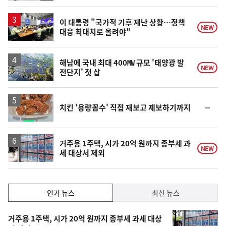
계
하
락
이 대통령 "국가적 기후 재난 상황…정책
NEW
대응 최대치로 올려야"
해남에 국내 최대 400㎿ 규모 '태양광 발
NEW
전단지' 첫 삽
순
치킨 '용량꼼수' 직접 재보고 제보하기까지
위
동
일
거주용 1주택, 시가 20억 원까지 종부세 과
NEW
세 대상서 제외
인
인기 뉴스
최신 뉴스
기,
인
기
최
거주용 1주택, 시가 20억 원까지 종부세 과세 대상