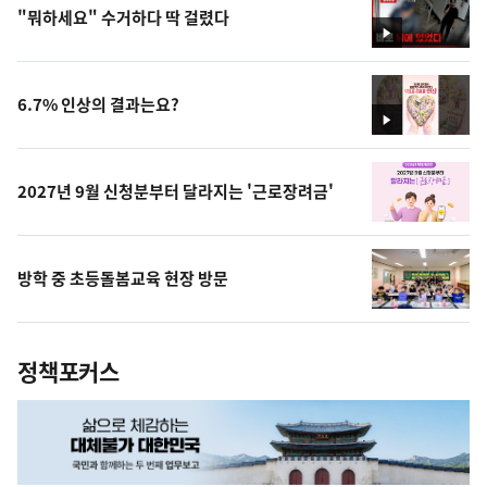
"뭐하세요" 수거하다 딱 걸렸다
영
상
6.7% 인상의 결과는요?
영
상
2027년 9월 신청분부터 달라지는 '근로장려금'
방학 중 초등돌봄교육 현장 방문
정책포커스