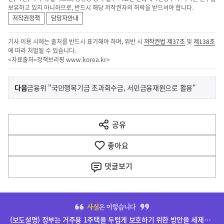
보유하고 있지 아니하므로, 반드시 해당 저작권자의 허락을 받으셔야 합니다.
저작권정책
담당자안내
기사 이용 시에는 출처를 반드시 표기해야 하며, 위반 시
저작권법 제37조
및
제138조
에 따라 처벌될 수 있습니다.
<자료출처=정책브리핑
www.korea.kr
>
이
기
다음
금융위 "국민행복기금 초과회수금, 서민금융재원으로 활용"
사
전
다
공유
열
음
기
좋아요
기
사
댓글
보기
히
단
(보도설명) 정부는 거주용 1주택을 두텁게 보호하기 위한 방안을 세제개편안에 담았습니다.