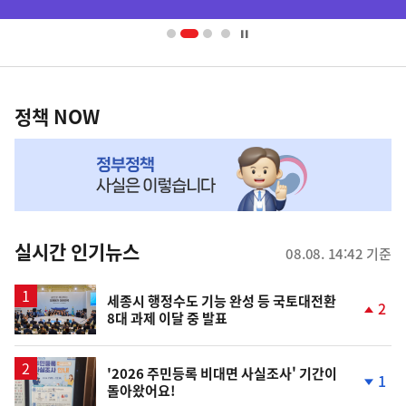
배
너
영
정
역
책
정책 NOW
NOW,
MY
맞
춤
뉴
실시간 인기뉴스
08.08. 14:42 기준
스
세종시 행정수도 기능 완성 등 국토대전환
2
8대 과제 이달 중 발표
단
계
상
승
'2026 주민등록 비대면 사실조사' 기간이
1
돌아왔어요!
단