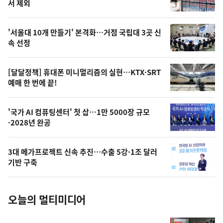
뉴
서 제외
신,
스
오
'서울대 10개 만들기' 본격화…거점 국립대 3곳 신
늘
속 선정
의
영
[달달정책] 휴대폰 미니멀리즘의 실현…KTX·SRT
상
예매 한 번에 끝!
,
오
'국가 AI 컴퓨팅센터' 첫 삽…1만 5000장 규모
·2028년 완공
늘
의
3대 메가프로젝트 신속 추진…수출 5강·1조 달러
사
기반 구축
진
오늘의 멀티미디어