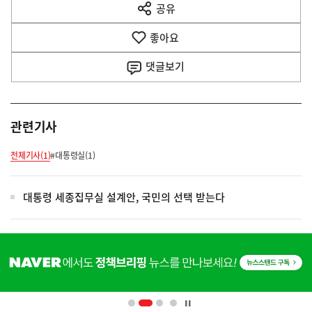
공유
열
음
기
좋아요
기
사
댓글
보기
관련기사
전체기사(1)
#대통령실(1)
대통령 세종집무실 설계안, 국민의 선택 받는다
히
단
배
너