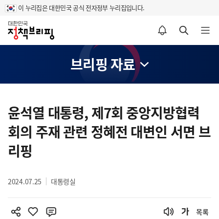
이 누리집은 대한민국 공식 전자정부 누리집입니다.
홈
알림설정 바로가기
검색 바로가기
메뉴 열기
브리핑 자료
콘
텐
윤석열 대통령, 제7회 중앙지방협력
츠
회의 주재 관련 정혜전 대변인 서면 브
영
역
리핑
2024.07.25
대통령실
목록