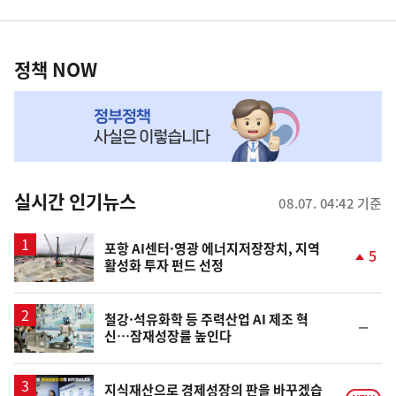
영
정
역
책
정책 NOW
NOW,
MY
맞
춤
뉴
실시간 인기뉴스
08.07. 04:42 기준
스
포항 AI센터·영광 에너지저장장치, 지역
5
활성화 투자 펀드 선정
단
계
상
승
철강·석유화학 등 주력산업 AI 제조 혁
순
신…잠재성장률 높인다
위
동
일
지식재산으로 경제성장의 판을 바꾸겠습