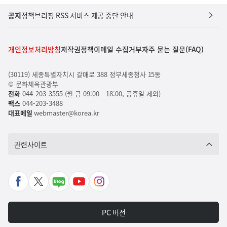
공지
정책브리핑 RSS 서비스 제공 중단 안내
개인정보처리방침
저작권정책
이메일 수집거부
자주 묻는 질문(FAQ)
(30119) 세종특별자치시 갈매로 388 정부세종청사 15동
© 문화체육관광부
전화
044-203-3555 (월-금 09:00 - 18:00, 공휴일 제외)
팩스
044-203-3488
대표메일
webmaster@korea.kr
관련사이트
페
X
네
유
인
이
바
이
튜
스
스
로
버
브
타
PC 버전
북
가
포
바
그