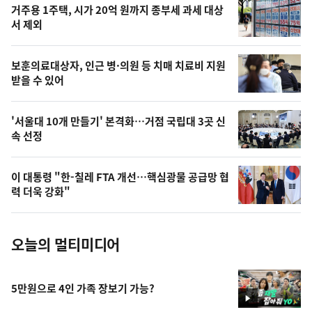
거주용 1주택, 시가 20억 원까지 종부세 과세 대상
늘
서 제외
의
영
보훈의료대상자, 인근 병·의원 등 치매 치료비 지원
상
받을 수 있어
,
오
'서울대 10개 만들기' 본격화…거점 국립대 3곳 신
속 선정
늘
의
이 대통령 "한-칠레 FTA 개선…핵심광물 공급망 협
사
력 더욱 강화"
진
오늘의 멀티미디어
5만원으로 4인 가족 장보기 가능?
영