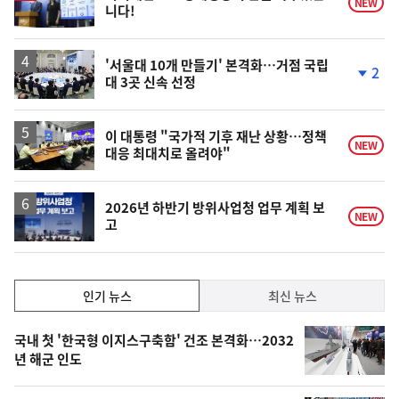
NEW
니다!
'서울대 10개 만들기' 본격화…거점 국립
2
대 3곳 신속 선정
단
계
하
락
이 대통령 "국가적 기후 재난 상황…정책
NEW
대응 최대치로 올려야"
2026년 하반기 방위사업청 업무 계획 보
NEW
고
인
인기 뉴스
최신 뉴스
기,
인
기
최
국내 첫 '한국형 이지스구축함' 건조 본격화…2032
뉴
년 해군 인도
신,
스
오