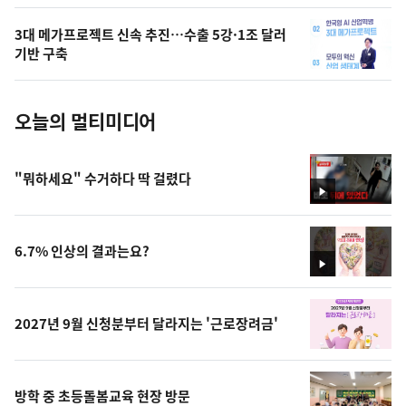
의
3대 메가프로젝트 신속 추진…수출 5강·1조 달러
사
기반 구축
진
오늘의 멀티미디어
"뭐하세요" 수거하다 딱 걸렸다
영
상
6.7% 인상의 결과는요?
영
상
2027년 9월 신청분부터 달라지는 '근로장려금'
방학 중 초등돌봄교육 현장 방문