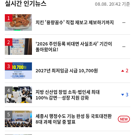
뉴
실시간 인기뉴스
08.08. 20:42 기준
스
순
치킨 '용량꼼수' 직접 재보고 제보하기까지
위
동
일
'2026 주민등록 비대면 사실조사' 기간이
순
돌아왔어요!
위
동
일
2
2027년 최저임금 시급 10,700원
단
계
상
승
지방 신산업 창업 소득·법인세 최대
3
100% 감면…성장 지원 강화
단
계
하
락
세종시 행정수도 기능 완성 등 국토대전환
NEW
8대 과제 이달 중 발표