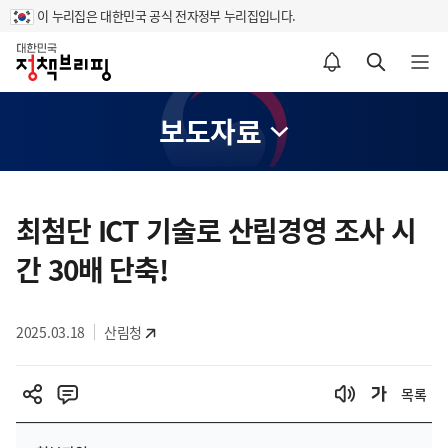
이 누리집은 대한민국 공식 전자정부 누리집입니다.
홈
알림설정 바로가기
검색 바로가기
메뉴 열기
보도자료
콘
텐
최첨단 ICT 기술로 산림경영 조사 시
츠
간 30배 단축!
영
역
2025.03.18
산림청
목록