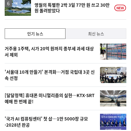
영월의 특별한 2박 3일 77만 원 쓰고 30만
NEW
원 돌려받았다
인
인기 뉴스
최신 뉴스
기,
인
기
최
거주용 1주택, 시가 20억 원까지 종부세 과세 대상
뉴
서 제외
신,
스
오
'서울대 10개 만들기' 본격화…거점 국립대 3곳 신
늘
속 선정
의
영
[달달정책] 휴대폰 미니멀리즘의 실현…KTX·SRT
상
예매 한 번에 끝!
,
오
'국가 AI 컴퓨팅센터' 첫 삽…1만 5000장 규모
·2028년 완공
늘