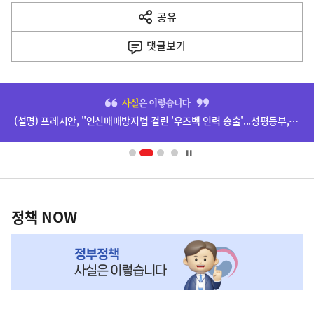
다
공유
열
음
기
댓글
보기
기
사
히
단
(설명) 프레시안, "인신매매방지법 걸린 '우즈벡 인력 송출'...성평등부,노동·법무부에 개선 요청" 관련
배
너
영
정
역
책
정책 NOW
NOW,
MY
맞
춤