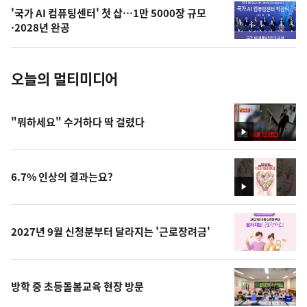
의
'국가 AI 컴퓨팅센터' 첫 삽…1만 5000장 규모
사
·2028년 완공
진
오늘의 멀티미디어
"뭐하세요" 수거하다 딱 걸렸다
영
상
6.7% 인상의 결과는요?
영
상
2027년 9월 신청분부터 달라지는 '근로장려금'
방학 중 초등돌봄교육 현장 방문