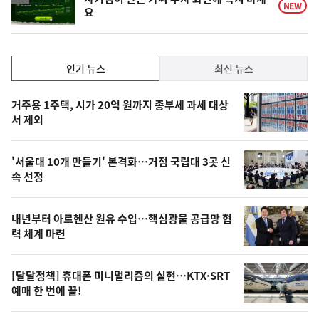
NEW
요
인
인기 뉴스
최신 뉴스
기,
인
기
최
거주용 1주택, 시가 20억 원까지 종부세 과세 대상
뉴
서 제외
신,
스
오
'서울대 10개 만들기' 본격화…거점 국립대 3곳 신
늘
속 선정
의
영
내년부터 아르헨산 원유 수입…핵심광물 공급망 협
상
력 체계 마련
,
오
[달달정책] 휴대폰 미니멀리즘의 실현…KTX·SRT
예매 한 번에 끝!
늘