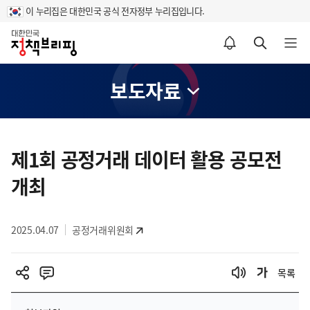
이 누리집은 대한민국 공식 전자정부 누리집입니다.
홈
알림설정 바로가기
검색 바로가기
메뉴 열기
보도자료
콘
텐
제1회 공정거래 데이터 활용 공모전
츠
개최
영
역
2025.04.07
공정거래위원회
목록