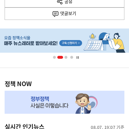
공유
열
음
기
댓글
보기
기
사
히
단
배
너
영
정
역
책
정책 NOW
NOW,
MY
맞
춤
뉴
실시간 인기뉴스
08.07. 19:07 기준