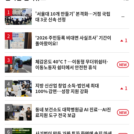
스
'서울대 10개 만들기' 본격화…거점 국립
순
대 3곳 신속 선정
위
동
일
'2026 주민등록 비대면 사실조사' 기간이
1
돌아왔어요!
단
계
상
승
체감온도 40°C↑…이동형 무더위쉼터·
NEW
이동노동자 쉼터에서 안전한 휴식
지방 신산업 창업 소득·법인세 최대
1
100% 감면…성장 지원 강화
단
계
상
승
동네 보건소도 대학병원급 AI 진료…AI진
NEW
료지원 도구 전국 보급
사기범이 만든 가짜 투자 화면에 속지 마세