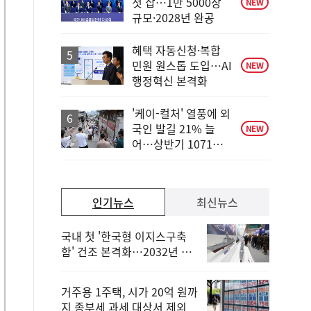
첫 삽…1만 5000장
NEW
규모·2028년 완공
혜택 자동신청·복합
민원 원스톱 도입…AI
NEW
행정혁신 본격화
'케이-컬처' 열풍에 외
국인 발길 21% 늘
NEW
어…상반기 1071만
명
인기뉴스
최신뉴스
국내 첫 '한국형 이지스구축
함' 건조 본격화…2032년 해
군 인도
거주용 1주택, 시가 20억 원까
지 종부세 과세 대상서 제외