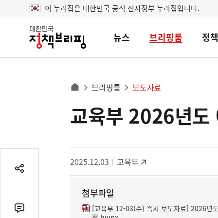
이 누리집은 대한민국 공식 전자정부 누리집입니다.
뉴스
브리핑룸
정
대
한
민
국
정
사
브리핑룸
보도자료
책
홈
브
이
으
교육부 2026년도 
콘
리
트
로
핑
텐
이
츠
동
영
경
2025.12.03
교육부
역
로
공
유
첨부파일
열
기
[교육부 12-03(수) 즉시 보도자료] 2026년
댓
정.hwpx