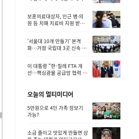
보훈의료대상자, 인근 병·의
원 등 치매 치료비 지원 받을
수 있어
'서울대 10개 만들기' 본격
화…거점 국립대 3곳 신속 선
정
이 대통령 "한-칠레 FTA 개
선…핵심광물 공급망 협력 더
욱 강화"
오늘의 멀티미디어
5만원으로 4인 가족 장보기
가능?
소금 줄이고 맛있게 만들면 상