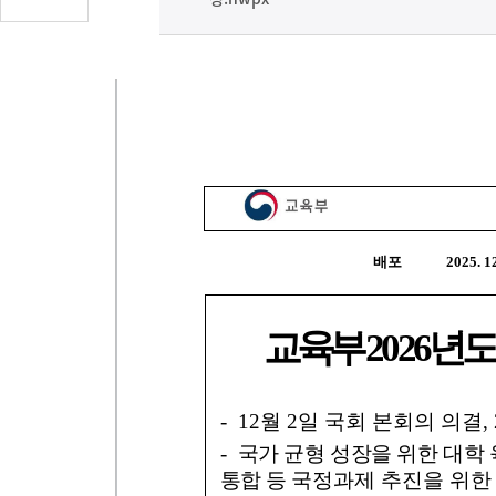
글
수
(클
릭
시
댓
글
로
이
동)