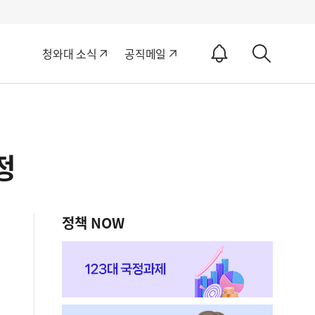
알
청와대 소식
공직메일
림
상
ON
세
검
색
정
정책 NOW