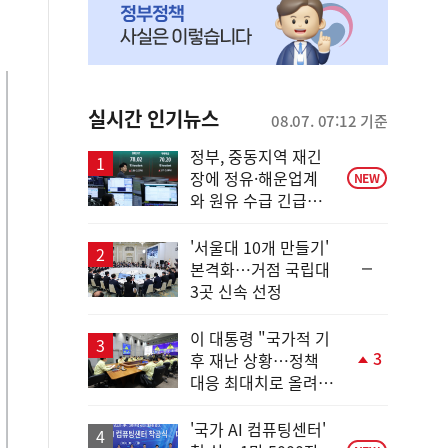
실시간 인기뉴스
08.07. 07:12 기준
정부, 중동지역 재긴
장에 정유·해운업계
NEW
와 원유 수급 긴급점
검
'서울대 10개 만들기'
순
본격화…거점 국립대
위
3곳 신속 선정
동
일
이 대통령 "국가적 기
3
후 재난 상황…정책
단
대응 최대치로 올려
계
야"
상
승
'국가 AI 컴퓨팅센터'