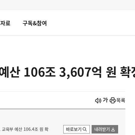
책자료
구독&참여
예산 106조 3,607억 원 확
시작
열기
목록
도 교육부 예산 106.4조 원 확
바로보기
내려받기