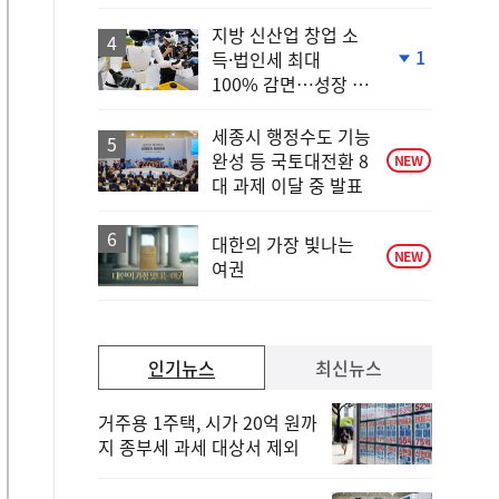
상
승
지방 신산업 창업 소
1
득·법인세 최대
단
100% 감면…성장 지
계
원 강화
하
락
세종시 행정수도 기능
완성 등 국토대전환 8
NEW
대 과제 이달 중 발표
대한의 가장 빛나는
NEW
여권
인기뉴스
최신뉴스
거주용 1주택, 시가 20억 원까
지 종부세 과세 대상서 제외