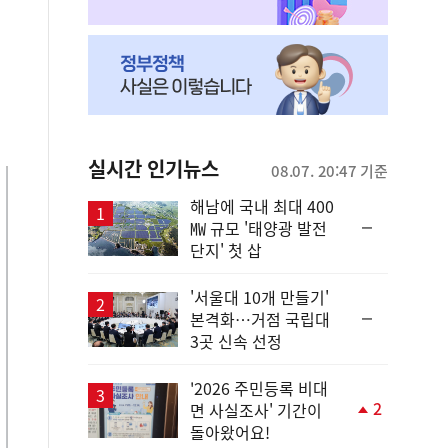
실시간 인기뉴스
08.07. 20:47 기준
해남에 국내 최대 400
순
㎿ 규모 '태양광 발전
위
단지' 첫 삽
동
일
'서울대 10개 만들기'
순
본격화…거점 국립대
위
3곳 신속 선정
동
일
'2026 주민등록 비대
2
면 사실조사' 기간이
단
돌아왔어요!
계