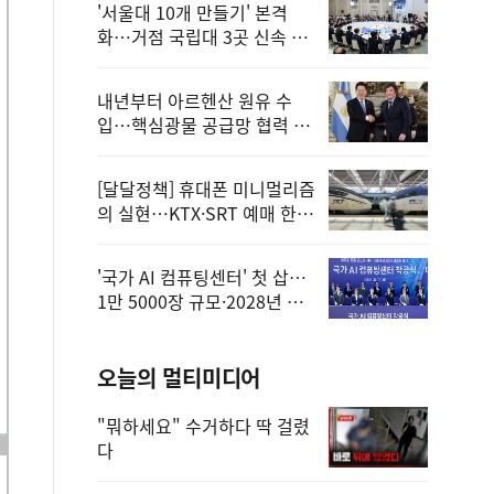
'서울대 10개 만들기' 본격
화…거점 국립대 3곳 신속 선
정
내년부터 아르헨산 원유 수
입…핵심광물 공급망 협력 체
계 마련
[달달정책] 휴대폰 미니멀리즘
의 실현…KTX·SRT 예매 한
번에 끝!
'국가 AI 컴퓨팅센터' 첫 삽…
1만 5000장 규모·2028년 완
공
오늘의 멀티미디어
"뭐하세요" 수거하다 딱 걸렸
다