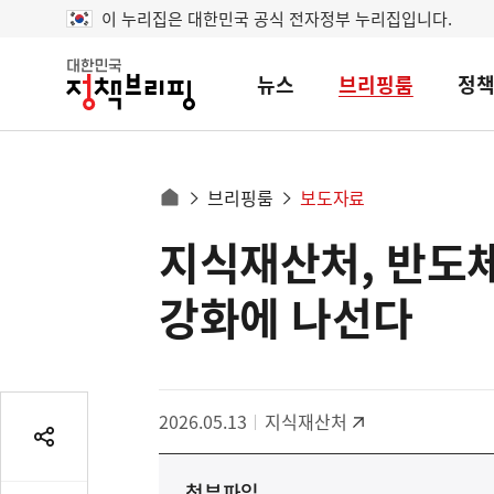
이 누리집은 대한민국 공식 전자정부 누리집입니다.
뉴스
브리핑룸
정
대
한
민
국
정
사
브리핑룸
보도자료
책
홈
브
이
으
지식재산처, 반도체
콘
리
트
로
핑
텐
이
강화에 나선다
츠
동
영
경
역
로
2026.05.13
지식재산처
공
유
첨부파일