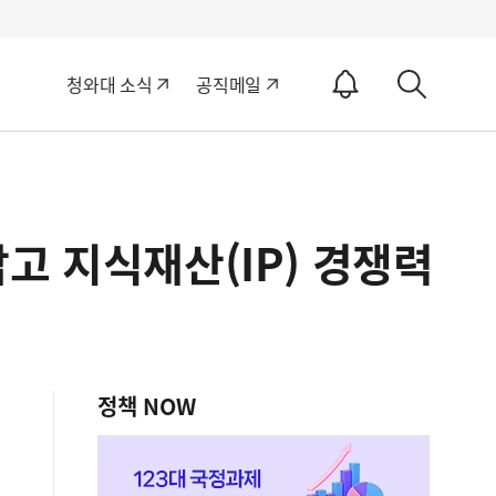
알
청와대 소식
공직메일
림
상
ON
세
검
색
고 지식재산(IP) 경쟁력
정책 NOW