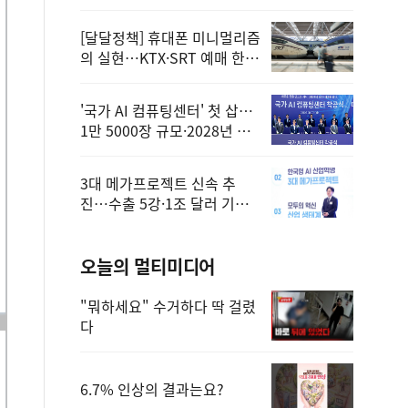
정
[달달정책] 휴대폰 미니멀리즘
의 실현…KTX·SRT 예매 한
번에 끝!
'국가 AI 컴퓨팅센터' 첫 삽…
1만 5000장 규모·2028년 완
공
3대 메가프로젝트 신속 추
진…수출 5강·1조 달러 기반
구축
오늘의 멀티미디어
"뭐하세요" 수거하다 딱 걸렸
다
6.7% 인상의 결과는요?