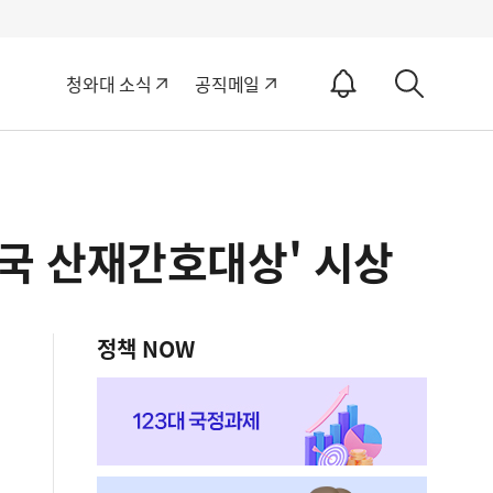
알
청와대 소식
공직메일
림
상
ON
세
검
색
민국 산재간호대상' 시상
정책 NOW