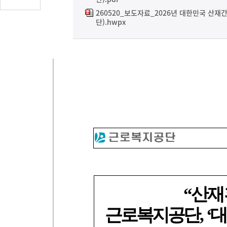
글
260520_보도자료_2026년 대한민국 산
수
단).hwpx
(클
릭
시
댓
글
로
이
동)