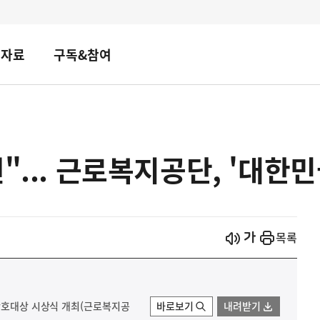
책자료
구독&참여
년"... 근로복지공단, '대한
시작
열기
목록
재간호대상 시상식 개최(근로복지공
바로보기
내려받기