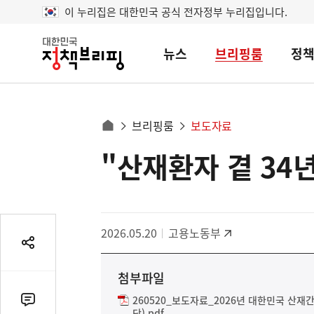
이 누리집은 대한민국 공식 전자정부 누리집입니다.
뉴스
브리핑룸
정
대
한
민
국
정
사
브리핑룸
보도자료
책
홈
브
이
으
"산재환자 곁 34
콘
리
트
로
핑
텐
이
츠
동
영
경
2026.05.20
고용노동부
역
로
공
유
첨부파일
열
기
260520_보도자료_2026년 대한민국 산
댓
단).pdf