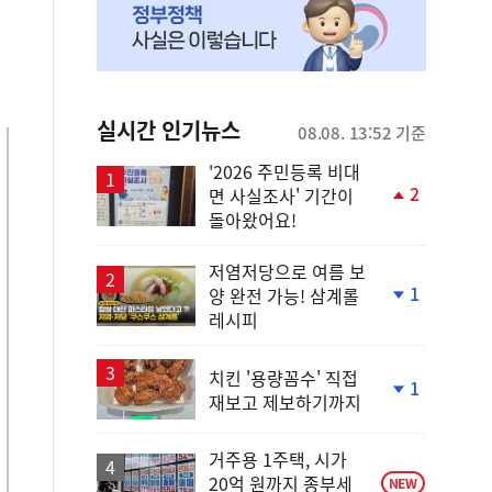
실시간 인기뉴스
08.08. 13:52 기준
'2026 주민등록 비대
2
면 사실조사' 기간이
단
돌아왔어요!
계
상
승
저염저당으로 여름 보
1
양 완전 가능! 삼계롤
단
레시피
계
하
락
치킨 '용량꼼수' 직접
1
재보고 제보하기까지
단
계
하
거주용 1주택, 시가
락
20억 원까지 종부세
NEW