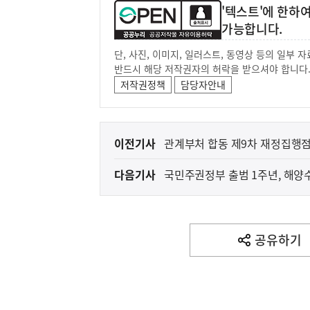
'텍스트'에 한하
가능합니다.
단, 사진, 이미지, 일러스트, 동영상 등의 일부
반드시 해당 저작권자의 허락을 받으셔야 합니다
저작권정책
담당자안내
이
이전기사
관계부처 합동 제9차 재정집행
전
다음기사
국민주권정부 출범 1주년, 해양
다
음
기
사
공유하기
열
기
영
역