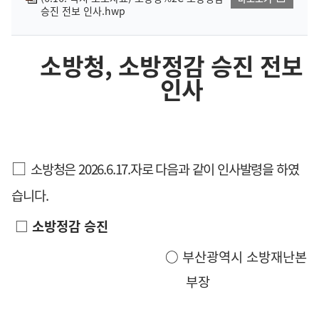
승진 전보 인사.hwp
소방청
,
소방정감 승진 전보
인사
□
소방청은
2026.6.17.
자로 다음과 같이 인사발령을
하였
습니다
.
□
소방정감 승진
○
부산광역시 소방재난본
부장