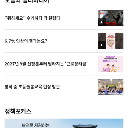
"뭐하세요" 수거하다 딱 걸렸다
영
상
6.7% 인상의 결과는요?
영
상
2027년 9월 신청분부터 달라지는 '근로장려금'
방학 중 초등돌봄교육 현장 방문
정책포커스