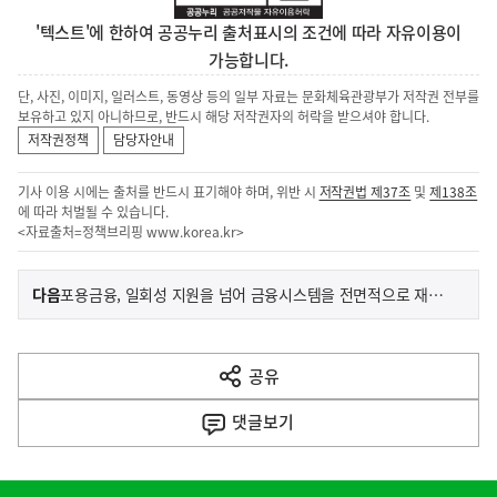
'텍스트'에 한하여 공공누리 출처표시의 조건에 따라 자유이용이
가능합니다.
단, 사진, 이미지, 일러스트, 동영상 등의 일부 자료는 문화체육관광부가 저작권 전부를
보유하고 있지 아니하므로, 반드시 해당 저작권자의 허락을 받으셔야 합니다.
저작권정책
담당자안내
기사 이용 시에는 출처를 반드시 표기해야 하며, 위반 시
저작권법 제37조
및
제138조
에 따라 처벌될 수 있습니다.
<자료출처=정책브리핑
www.korea.kr
>
이
기
다음
포용금융, 일회성 지원을 넘어 금융시스템을 전면적으로 재설계 합니다. - 이억원 금융위원장, 포용금융 현장 大토론회 주재
사
전
다
공유
열
음
기
댓글
보기
기
사
히