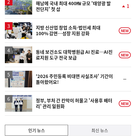
해남에 국내 최대 400㎿ 규모 '태양광 발
1
전단지' 첫 삽
단
계
상
승
지방 신산업 창업 소득·법인세 최대
NEW
100% 감면…성장 지원 강화
동네 보건소도 대학병원급 AI 진료…AI진
NEW
료지원 도구 전국 보급
'2026 주민등록 비대면 사실조사' 기간이
순
돌아왔어요!
위
동
일
정부, 부처 간 칸막이 허물고 '사용후 배터
NEW
리' 관리 일원화
인
인기 뉴스
최신 뉴스