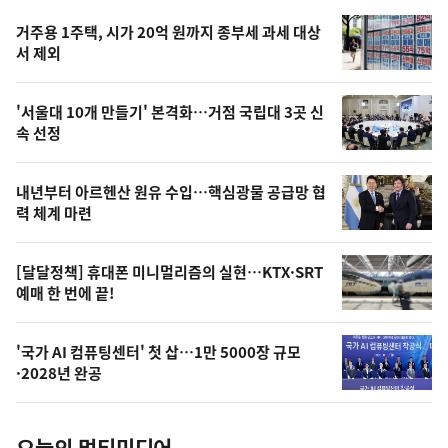
기,
인
기
최
거주용 1주택, 시가 20억 원까지 종부세 과세 대상
뉴
서 제외
신,
스
오
'서울대 10개 만들기' 본격화…거점 국립대 3곳 신
늘
속 선정
의
영
내년부터 아르헨산 원유 수입…핵심광물 공급망 협
상
력 체계 마련
,
오
[달달정책] 휴대폰 미니멀리즘의 실현…KTX·SRT
예매 한 번에 끝!
늘
의
'국가 AI 컴퓨팅센터' 첫 삽…1만 5000장 규모
사
·2028년 완공
진
오늘의 멀티미디어