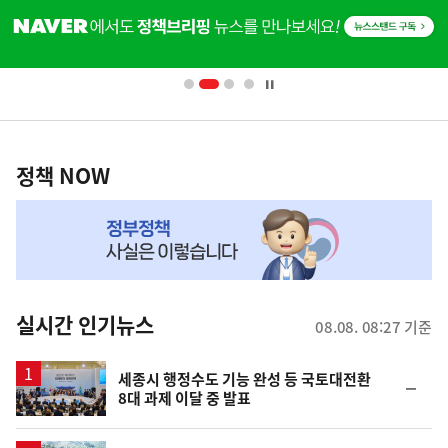
단
배
너
영
정
역
책
정책 NOW
NOW,
MY
맞
춤
뉴
실시간 인기뉴스
08.08. 08:27 기준
스
세종시 행정수도 기능 완성 등 국토대전환
순
8대 과제 이달 중 발표
위
동
일