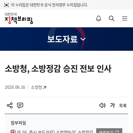
이 누리집은 대한민국 공식 전자정부 누리집입니다.
홈
알림설정 바로가기
검색 바로가기
메뉴 열기
보도자료
콘
텐
소방청, 소방정감 승진 전보 인사
츠
영
2026.06.16
소방청
역
목록
첨부파일
(6.16. 즉시 보도자료) 소방청%2C 소방정감
바로보기