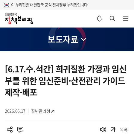
이 누리집은 대한민국 공식 전자정부 누리집입니다.
홈
알림설정 바로가기
검색 바로가기
메뉴 열기
보도자료
콘
텐
[6.17.수.석간] 희귀질환 가정과 임신
츠
부를 위한 임신준비·산전관리 가이드
영
역
제작·배포
2026.06.17
질병관리청
목록