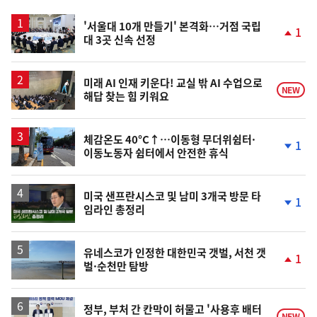
스
'서울대 10개 만들기' 본격화…거점 국립
1
대 3곳 신속 선정
단
계
상
승
미래 AI 인재 키운다! 교실 밖 AI 수업으로
NEW
해답 찾는 힘 키워요
체감온도 40°C↑…이동형 무더위쉼터·
1
이동노동자 쉼터에서 안전한 휴식
단
계
하
락
영
미국 샌프란시스코 및 남미 3개국 방문 타
1
임라인 총정리
상
단
계
하
락
유네스코가 인정한 대한민국 갯벌, 서천 갯
1
벌·순천만 탐방
단
계
상
승
정부, 부처 간 칸막이 허물고 '사용후 배터
NEW