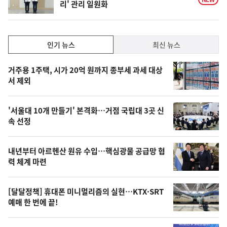
리' 관리 일원화
인
인기 뉴스
최신 뉴스
기,
인
기
최
거주용 1주택, 시가 20억 원까지 종부세 과세 대상
뉴
서 제외
신,
스
오
'서울대 10개 만들기' 본격화…거점 국립대 3곳 신
늘
속 선정
의
영
내년부터 아르헨산 원유 수입…핵심광물 공급망 협
상
력 체계 마련
,
오
[달달정책] 휴대폰 미니멀리즘의 실현…KTX·SRT
예매 한 번에 끝!
늘
의