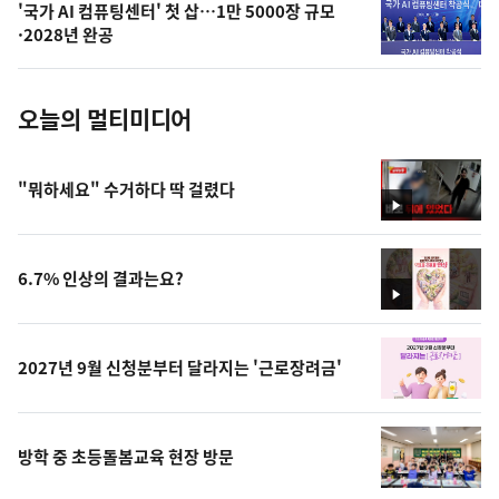
'국가 AI 컴퓨팅센터' 첫 삽…1만 5000장 규모
사
·2028년 완공
진
오늘의 멀티미디어
"뭐하세요" 수거하다 딱 걸렸다
영
상
6.7% 인상의 결과는요?
영
상
2027년 9월 신청분부터 달라지는 '근로장려금'
방학 중 초등돌봄교육 현장 방문