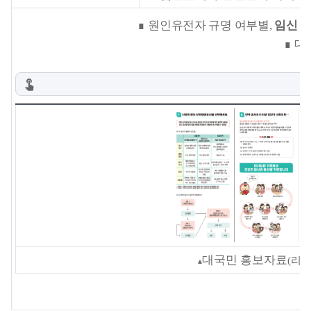
∎
원인유전자 규명 여부별
,
임신 
∎
대
대국민 홍보자료
(
리
▴