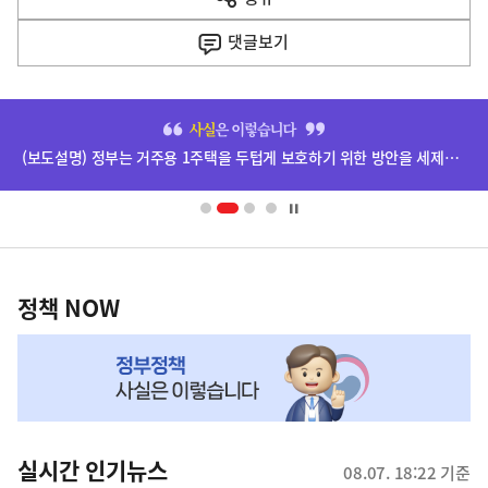
열
음
기
댓글
보기
기
사
히
단
(보도설명) 정부는 거주용 1주택을 두텁게 보호하기 위한 방안을 세제개편안에 담았습니다.
배
너
영
정
역
책
정책 NOW
NOW,
MY
맞
춤
뉴
실시간 인기뉴스
08.07. 18:22 기준