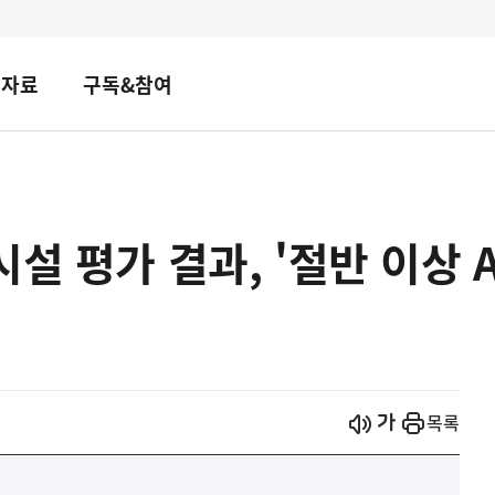
책자료
구독&참여
시설 평가 결과, '절반 이상 
시작
열기
목록