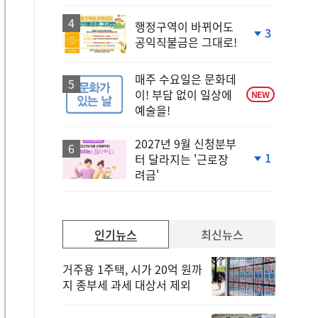
행정구역이 바뀌어도
3
공익직불금은 그대로!
단
계
하
매주 수요일은 문화데
락
이! 부담 없이 일상에
NEW
예술을!
2027년 9월 신청분부
1
터 달라지는 '근로장
단
려금'
계
하
락
인기뉴스
최신뉴스
거주용 1주택, 시가 20억 원까
지 종부세 과세 대상서 제외