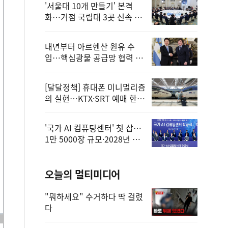
'서울대 10개 만들기' 본격
화…거점 국립대 3곳 신속 선
정
내년부터 아르헨산 원유 수
입…핵심광물 공급망 협력 체
계 마련
[달달정책] 휴대폰 미니멀리즘
의 실현…KTX·SRT 예매 한
번에 끝!
'국가 AI 컴퓨팅센터' 첫 삽…
1만 5000장 규모·2028년 완
공
오늘의 멀티미디어
"뭐하세요" 수거하다 딱 걸렸
다