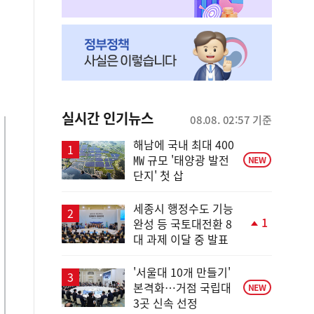
실시간 인기뉴스
08.08. 02:57 기준
해남에 국내 최대 400
㎿ 규모 '태양광 발전
NEW
단지' 첫 삽
세종시 행정수도 기능
1
완성 등 국토대전환 8
단
대 과제 이달 중 발표
계
상
승
'서울대 10개 만들기'
본격화…거점 국립대
NEW
3곳 신속 선정