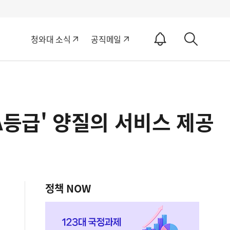
알
청와대 소식
공직메일
림
상
ON
세
검
색
A등급' 양질의 서비스 제공
정책 NOW