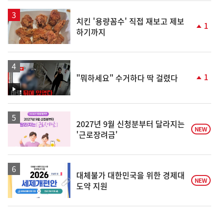
승
치킨 '용량꼼수' 직접 재보고 제보
1
하기까지
단
계
상
승
1
"뭐하세요" 수거하다 딱 걸렸다
단
계
영
상
상
승
2027년 9월 신청분부터 달라지는
NEW
'근로장려금'
대체불가 대한민국을 위한 경제대
NEW
도약 지원