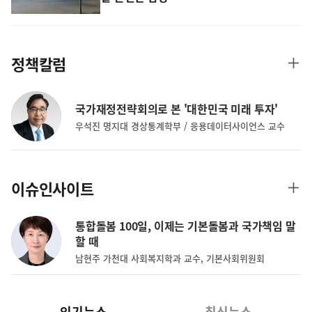
정책칼럼
더
보
기
국가재정전략회의로 본 '대한민국 미래 투자'
우석진 명지대 경상통계학부 / 응용데이터사이언스 교수
이슈인사이트
더
보
기
통합돌봄 100일, 이제는 기본돌봄과 국가책임 말
할 때
남현주 가천대 사회복지학과 교수, 기본사회위원회
인기뉴스
최신뉴스