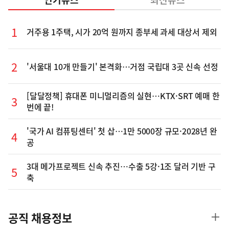
거주용 1주택, 시가 20억 원까지 종부세 과세 대상서 제외
'서울대 10개 만들기' 본격화…거점 국립대 3곳 신속 선정
[달달정책] 휴대폰 미니멀리즘의 실현…KTX·SRT 예매 한
번에 끝!
'국가 AI 컴퓨팅센터' 첫 삽…1만 5000장 규모·2028년 완
공
3대 메가프로젝트 신속 추진…수출 5강·1조 달러 기반 구
축
공직 채용정보
더
보