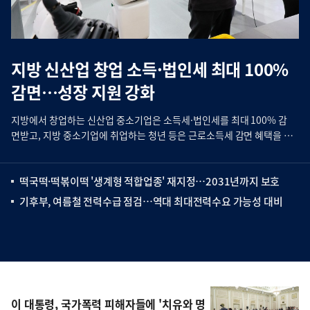
지방 신산업 창업 소득·법인세 최대 100%
감면…성장 지원 강화
지방에서 창업하는 신산업 중소기업은 소득세·법인세를 최대 100% 감
면받고, 지방 중소기업에 취업하는 청년 등은 근로소득세 감면 혜택을 더
오래 받을 수 있게 된다. 친족 후계자를 찾기 어려운 중소기업은 제3자에
게 사업을 승계할 때 양도소득세를 20% 감면받는 등 사업승계를 위한 세
떡국떡·떡볶이떡 '생계형 적합업종' 재지정…2031년까지 보호
제지원도 새로 도입된다. 중소벤처
기후부, 여름철 전력수급 점검…역대 최대전력수요 가능성 대비
이 대통령, 국가폭력 피해자들에 '치유와 명