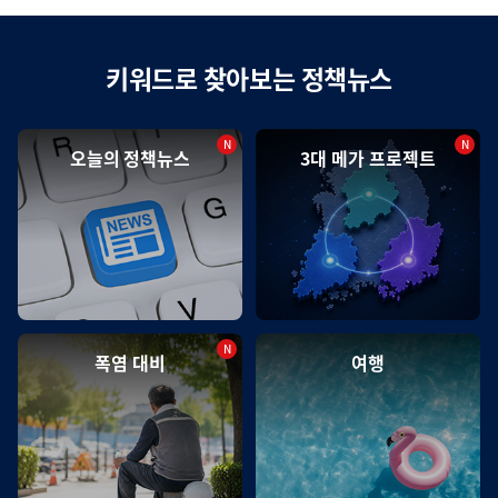
키워드로 찾아보는 정책뉴스
N
N
최
최
오늘의 정책뉴스
3대 메가 프로젝트
신
신
글
글
N
최
폭염 대비
여행
신
글