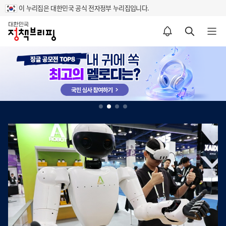
이 누리집은 대한민국 공식 전자정부 누리집입니다.
대
한
알림설정 바로가기
검색 바로가기
메뉴 열기
민
국
정
책
브
리
핑