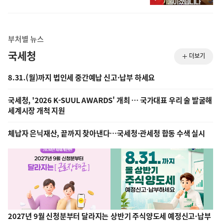
부처별 뉴스
국세청
더보기
8.31.(월)까지 법인세 중간예납 신고·납부 하세요
국세청, '2026 K-SUUL AWARDS' 개최 … 국가대표 우리 술 발굴해
삶
세계시장 개척 지원
체납자 은닉재산, 끝까지 찾아낸다…국세청·관세청 합동 수색 실시
2027년 9월 신청분부터 달라지는
상반기 주식양도세 예정신고·납부