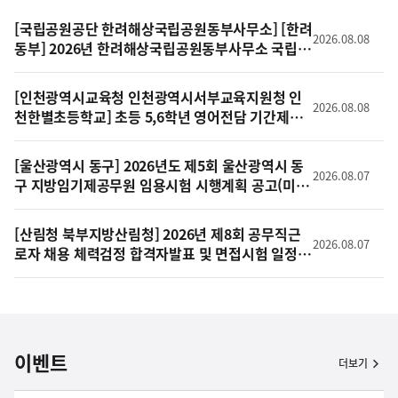
기
[국립공원공단 한려해상국립공원동부사무소] [한려
2026.08.08
동부] 2026년 한려해상국립공원동부사무소 국립공
원지킴이(녹색순찰대) 3차 채용 재공고
[인천광역시교육청 인천광역시서부교육지원청 인
2026.08.08
천한별초등학교] 초등 5,6학년 영어전담 기간제교
사 채용
[울산광역시 동구] 2026년도 제5회 울산광역시 동
2026.08.07
구 지방임기제공무원 임용시험 시행계획 공고(미디
어홍보)
[산림청 북부지방산림청] 2026년 제8회 공무직근
2026.08.07
로자 채용 체력검정 합격자발표 및 면접시험 일정
공고
이벤트
더보기