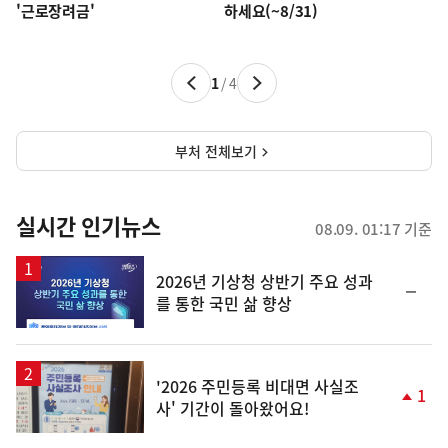
'근로장려금'
하세요(~8/31)
1
/
4
이
다
전
음
부처 전체보기
실시간 인기뉴스
08.09. 01:17 기준
2026년 기상청 상반기 주요 성과
순
를 통한 국민 삶 향상
위
동
일
'2026 주민등록 비대면 사실조
1
사' 기간이 돌아왔어요!
단
계
상