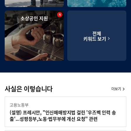
N
최
소상공인 지원
신
글
전체
키워드 보기
사실은 이렇습니다
더보기
고용노동부
(설명) 프레시안, "인신매매방지법 걸린 '우즈벡 인력 송
출'...성평등부,노동·법무부에 개선 요청" 관련