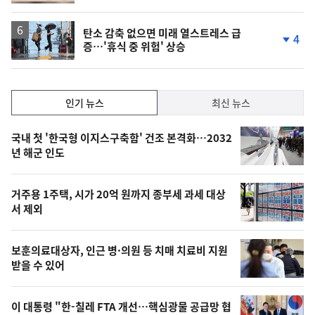
계
상
승
탄소 감축 없으면 미래 열스트레스 급
4
증…'휴식 중 위험' 상승
단
계
하
락
인
인기 뉴스
최신 뉴스
기,
인
기
최
국내 첫 '한국형 이지스구축함' 건조 본격화…2032
뉴
년 해군 인도
신,
스
오
거주용 1주택, 시가 20억 원까지 종부세 과세 대상
늘
서 제외
의
영
보훈의료대상자, 인근 병·의원 등 치매 치료비 지원
상
받을 수 있어
,
오
이 대통령 "한-칠레 FTA 개선…핵심광물 공급망 협