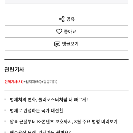
사
전
다
공유
열
음
기
좋아요
기
사
댓글
보기
관련기사
전체기사(51)
#법제처(50)
#항공기(1)
법제처의 변화, 롤러코스터처럼 더 빠르게!
법제로 완성하는 국가 대전환
암표 근절부터 K-콘텐츠 보호까지, 8월 주요 법령 미리보기
해수욕장 모래, 가져가도 될까요?