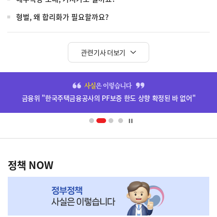
형벌, 왜 합리화가 필요할까요?
관련기사 더보기
히
단
금융위 "한국주택금융공사의 PF보증 한도 상향 확정된 바 없어"
배
너
영
정
역
책
정책 NOW
NOW,
MY
맞