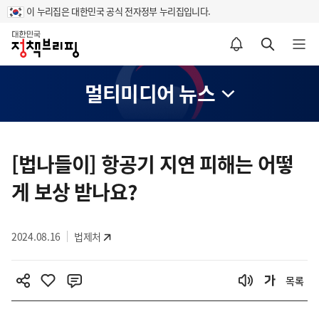
이 누리집은 대한민국 공식 전자정부 누리집입니다.
홈
알림설정 바로가기
검색 바로가기
메뉴 열기
멀티미디어 뉴스
콘
텐
[법나들이] 항공기 지연 피해는 어떻
츠
게 보상 받나요?
영
역
2024.08.16
법제처
목록