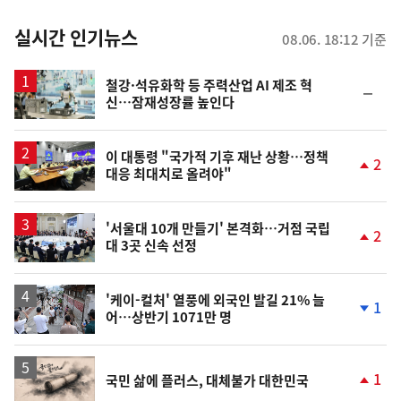
춤
뉴
실시간 인기뉴스
08.06. 18:12 기준
스
철강·석유화학 등 주력산업 AI 제조 혁
순
신…잠재성장률 높인다
위
동
일
이 대통령 "국가적 기후 재난 상황…정책
2
대응 최대치로 올려야"
단
계
상
승
'서울대 10개 만들기' 본격화…거점 국립
2
대 3곳 신속 선정
단
계
상
승
'케이-컬처' 열풍에 외국인 발길 21% 늘
1
어…상반기 1071만 명
단
계
하
락
영
1
국민 삶에 플러스, 대체불가 대한민국
상
단