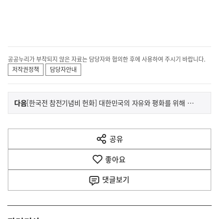
공공누리가 부착되지 않은 자료는 담당자와 협의한 후에 사용하여 주시기 바랍니다.
저작권정책
담당자안내
이
기
다음
[한국전 참전기념비 헌화] 대한민국의 자유와 평화를 위해 목숨을 바친 용사들! 영원히 잊지 않고 기억하겠습니다
사
전
다
공유
열
음
기
좋아요
기
사
댓글
보기