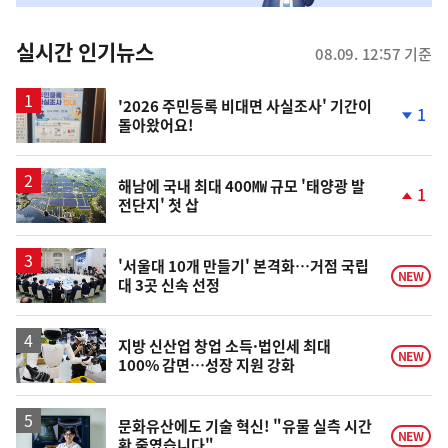
춤
뉴
실시간 인기뉴스
08.09. 12:57 기준
스
'2026 주민등록 비대면 사실조사' 기간이
1
돌아왔어요!
단
계
하
락
해남에 국내 최대 400㎿ 규모 '태양광 발
1
전단지' 첫 삽
단
계
상
승
'서울대 10개 만들기' 본격화…거점 국립
NEW
대 3곳 신속 선정
지방 신산업 창업 소득·법인세 최대
NEW
100% 감면…성장 지원 강화
문화유산에도 기술 혁신! "유물 실측 시간
NEW
확 줄였습니다"