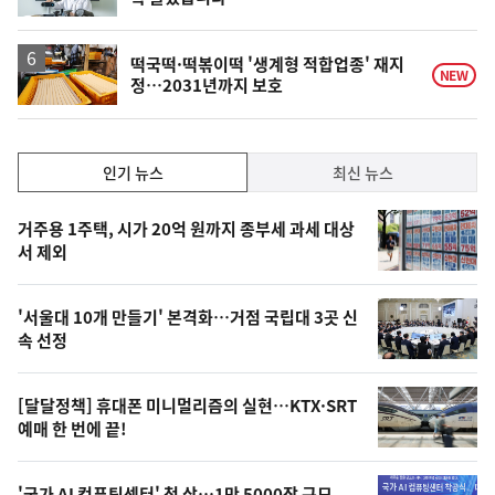
떡국떡·떡볶이떡 '생계형 적합업종' 재지
NEW
정…2031년까지 보호
인
인기 뉴스
최신 뉴스
기,
인
기
최
거주용 1주택, 시가 20억 원까지 종부세 과세 대상
뉴
서 제외
신,
스
오
'서울대 10개 만들기' 본격화…거점 국립대 3곳 신
늘
속 선정
의
영
[달달정책] 휴대폰 미니멀리즘의 실현…KTX·SRT
상
예매 한 번에 끝!
,
'국가 AI 컴퓨팅센터' 첫 삽…1만 5000장 규모