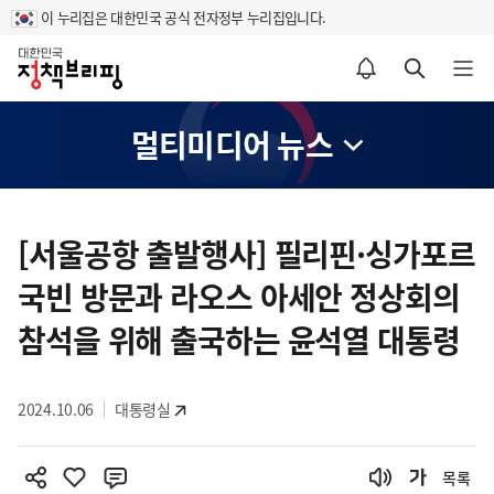
이 누리집은 대한민국 공식 전자정부 누리집입니다.
홈
알림설정 바로가기
검색 바로가기
메뉴 열기
멀티미디어 뉴스
콘
텐
[서울공항 출발행사] 필리핀·싱가포르
츠
국빈 방문과 라오스 아세안 정상회의
영
역
참석을 위해 출국하는 윤석열 대통령
2024.10.06
대통령실
목록