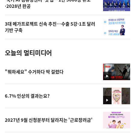
오
·2028년 완공
늘
의
3대 메가프로젝트 신속 추진…수출 5강·1조 달러
사
기반 구축
진
오늘의 멀티미디어
"뭐하세요" 수거하다 딱 걸렸다
영
상
6.7% 인상의 결과는요?
영
상
2027년 9월 신청분부터 달라지는 '근로장려금'