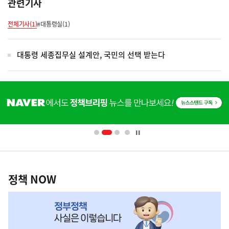
관련기사
전체기사(1)
#대통령실(1)
대통령 세종집무실 설계안, 국민의 선택 받는다
히
단
배
너
영
정
역
책
정책 NOW
NOW,
MY
맞