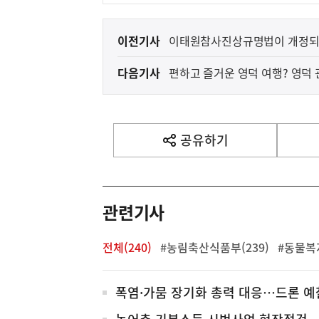
이
이전기사
이태원참사진상규명법이 개정
전
다음기사
편하고 즐거운 영덕 여행? 영덕 
다
음
기
사
공유하기
열
기
영
역
관련기사
전체(240)
#농림축산식품부(239)
#동물복지
전
폭염·가뭄 장기화 총력 대응…드론 예
체