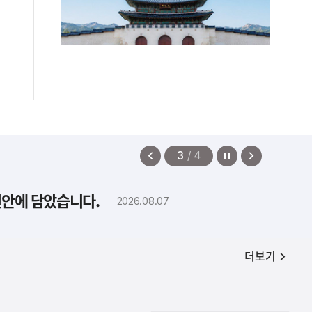
정지
이
다
3
/
4
전
음
보
보
편안에 담았습니다.
2026.08.07
기
기
공지사항
더보기