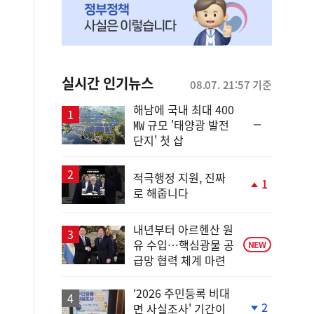
실시간 인기뉴스
08.07. 21:57 기준
해남에 국내 최대 400
순
㎿ 규모 '태양광 발전
위
단지' 첫 삽
동
일
적극행정 지원, 진짜
1
로 해줍니다
단
계
상
내년부터 아르헨산 원
승
유 수입…핵심광물 공
NEW
급망 협력 체계 마련
'2026 주민등록 비대
2
면 사실조사' 기간이