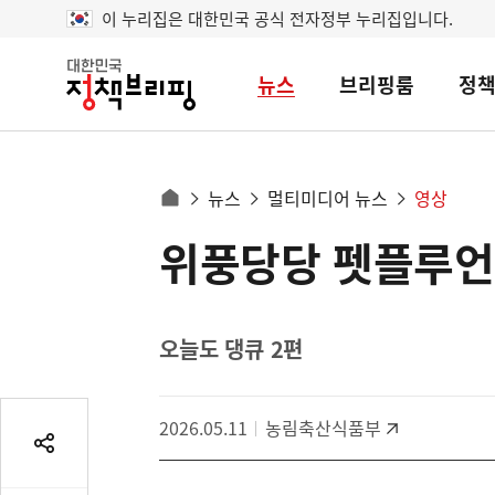
이 누리집은 대한민국 공식 전자정부 누리집입니다.
뉴스
브리핑룸
정
대
한
민
국
정
사
뉴스
멀티미디어 뉴스
영상
책
홈
브
이
으
위풍당당 펫플루언
콘
리
트
로
핑
텐
이
츠
동
영
오늘도 댕큐 2편
경
역
로
2026.05.11
농림축산식품부
공
유