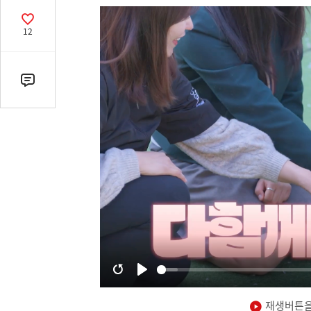
열
기
공
12
감
수
댓
글
수
(클
릭
시
댓
글
로
이
동)
재생버튼을