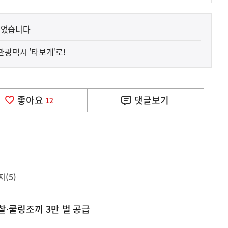
되었습니다
관광택시 '타보게'로!
좋아요
댓글
보기
12
(5)
찰·쿨링조끼 3만 벌 공급