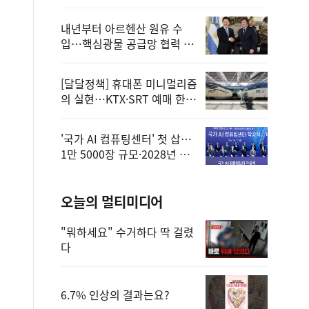
정
내년부터 아르헨산 원유 수
입…핵심광물 공급망 협력 체
계 마련
[달달정책] 휴대폰 미니멀리즘
의 실현…KTX·SRT 예매 한
번에 끝!
'국가 AI 컴퓨팅센터' 첫 삽…
1만 5000장 규모·2028년 완
공
오늘의 멀티미디어
"뭐하세요" 수거하다 딱 걸렸
다
6.7% 인상의 결과는요?