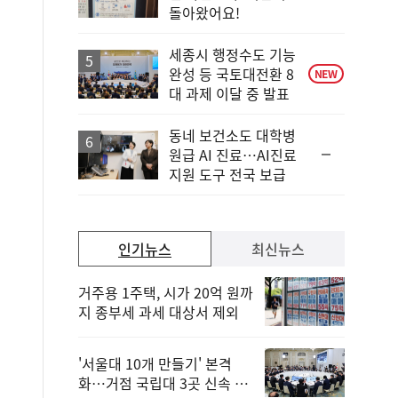
단
돌아왔어요!
계
하
락
세종시 행정수도 기능
완성 등 국토대전환 8
NEW
대 과제 이달 중 발표
동네 보건소도 대학병
순
원급 AI 진료…AI진료
위
지원 도구 전국 보급
동
일
인기뉴스
최신뉴스
거주용 1주택, 시가 20억 원까
지 종부세 과세 대상서 제외
'서울대 10개 만들기' 본격
화…거점 국립대 3곳 신속 선