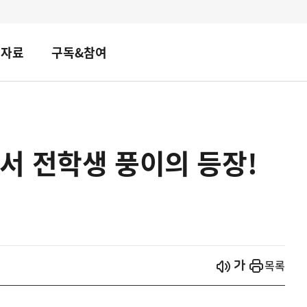
책자료
구독&참여
서 전학생 풍이의 등장!
시작
열기
목록