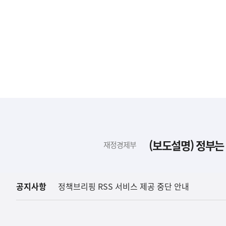
하
단
배
(보도설명) 정부는
재정경제부
너
영
역
공지사항
정책브리핑 RSS 서비스 제공 중단 안내