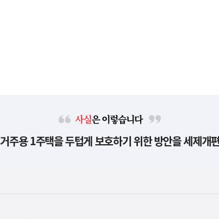
사
 거주용 1주택을 두텁게 보호하기 위한 방안을 세제개
실
은
이
렇
습
니
다