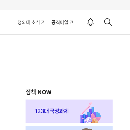
알
청와대 소식
공직메일
림
상
ON
세
검
색
정책 NOW