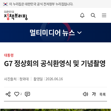
이 누리집은 대한민국 공식 전자정부 누리집입니다.
홈
알림설정 바로가기
검색 바로가기
메뉴 열기
멀티미디어 뉴스
콘
텐
대통령
츠
G7 정상회의 공식환영식 및 기념촬영
영
역
사진출처 : 청와대
촬영일 : 2026.06.16
2
목록