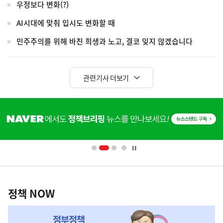
우정보다 변화(?)
AI시대에 맞춰 입시도 변화할 때
민주주의를 위해 바친 희생과 노고, 결코 잊지 않겠습니다
관련기사 더보기
히
단
배
너
영
정
역
책
정책 NOW
NOW,
MY