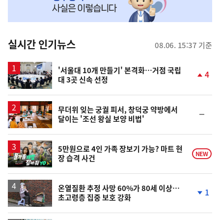
맞
춤
뉴
실시간 인기뉴스
08.06. 15:37 기준
스
'서울대 10개 만들기' 본격화…거점 국립
4
대 3곳 신속 선정
단
계
상
승
무더위 잊는 궁궐 피서, 창덕궁 약방에서
순
달이는 '조선 왕실 보양 비법'
위
동
일
영
5만원으로 4인 가족 장보기 가능? 마트 현
NEW
장 습격 사건
상
온열질환 추정 사망 60%가 80세 이상…
1
초고령층 집중 보호 강화
단
계
하