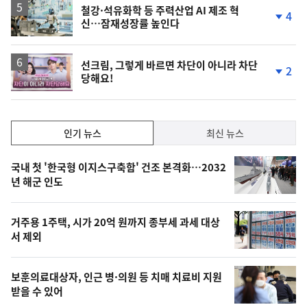
락
철강·석유화학 등 주력산업 AI 제조 혁
4
신…잠재성장률 높인다
단
계
하
락
영
선크림, 그렇게 바르면 차단이 아니라 차단
2
당해요!
상
단
계
하
락
인
인기 뉴스
최신 뉴스
기,
인
기
최
국내 첫 '한국형 이지스구축함' 건조 본격화…2032
뉴
년 해군 인도
신,
스
오
거주용 1주택, 시가 20억 원까지 종부세 과세 대상
늘
서 제외
의
영
보훈의료대상자, 인근 병·의원 등 치매 치료비 지원
상
받을 수 있어