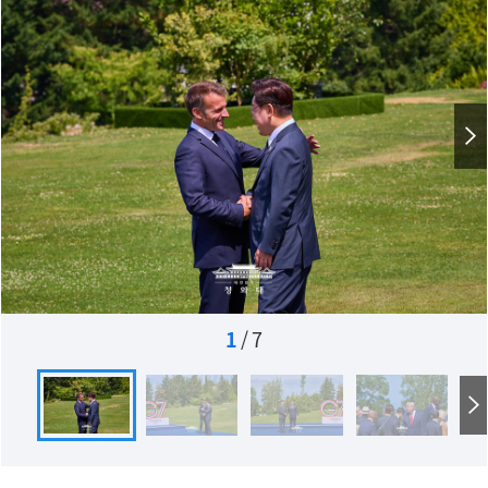
1
/
7