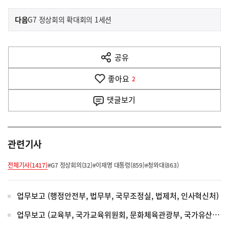
이
기
다음
G7 정상회의 확대회의 1세션
사
전
다
공유
열
음
기
좋아요
기
2
사
댓글
보기
관련기사
전체기사(1417)
#G7 정상회의(32)
#이재명 대통령(859)
#청와대(863)
업무보고 (행정안전부, 법무부, 국무조정실, 법제처, 인사혁신처)
업무보고 (교육부, 국가교육위원회, 문화체육관광부, 국가유산청)