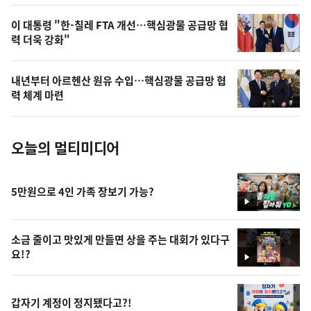
,
오
이 대통령 "한-칠레 FTA 개선…핵심광물 공급망 협
력 더욱 강화"
늘
의
내년부터 아르헨산 원유 수입…핵심광물 공급망 협
사
력 체계 마련
진
오늘의 멀티미디어
5만원으로 4인 가족 장보기 가능?
영
상
소금 줄이고 맛있게 만들면 상을 주는 대회가 있다구
요!?
영
상
갑자기 계정이 정지됐다고?!