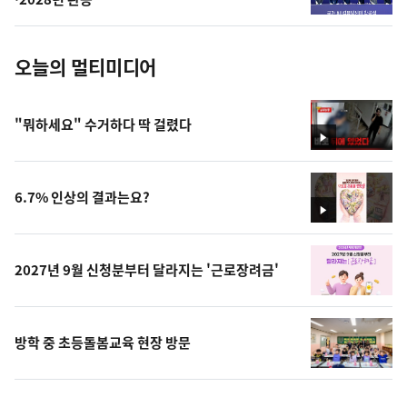
진
오늘의 멀티미디어
"뭐하세요" 수거하다 딱 걸렸다
영
상
6.7% 인상의 결과는요?
영
상
2027년 9월 신청분부터 달라지는 '근로장려금'
방학 중 초등돌봄교육 현장 방문