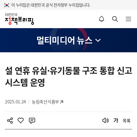
이 누리집은 대한민국 공식 전자정부 누리집입니다.
홈
알림설정 바로가기
검색 바로가기
메뉴 열기
멀티미디어 뉴스
콘
텐
설 연휴 유실·유기동물 구조 통합 신고
츠
시스템 운영
영
역
2025.01.24
농림축산식품부
목록