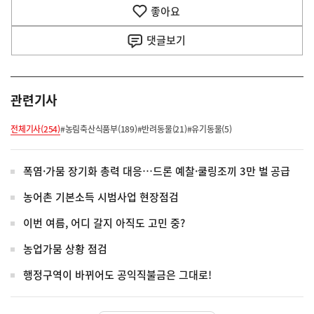
기
좋아요
기
사
댓글
보기
관련기사
전체기사(254)
#농림축산식품부(189)
#반려동물(21)
#유기동물(5)
폭염·가뭄 장기화 총력 대응…드론 예찰·쿨링조끼 3만 벌 공급
농어촌 기본소득 시범사업 현장점검
이번 여름, 어디 갈지 아직도 고민 중?
농업가뭄 상황 점검
행정구역이 바뀌어도 공익직불금은 그대로!