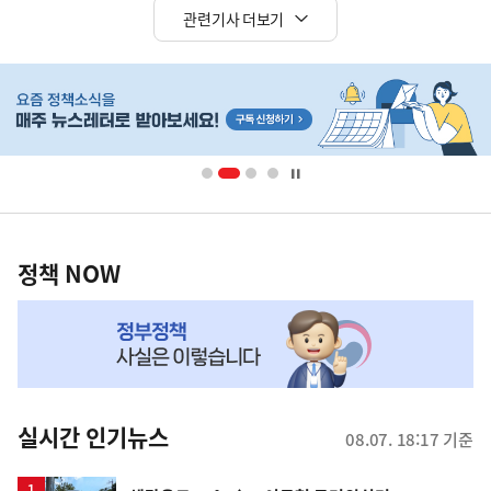
관련기사 더보기
히
단
배
너
영
정
역
책
정책 NOW
NOW,
MY
맞
춤
뉴
실시간 인기뉴스
08.07. 18:17 기준
스