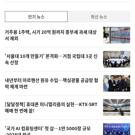
인
인기 뉴스
최신 뉴스
기,
인
기
최
거주용 1주택, 시가 20억 원까지 종부세 과세 대상
뉴
서 제외
신,
스
오
'서울대 10개 만들기' 본격화…거점 국립대 3곳 신
늘
속 선정
의
영
내년부터 아르헨산 원유 수입…핵심광물 공급망 협
상
력 체계 마련
,
오
[달달정책] 휴대폰 미니멀리즘의 실현…KTX·SRT
예매 한 번에 끝!
늘
의
'국가 AI 컴퓨팅센터' 첫 삽…1만 5000장 규모
사
·2028년 완공