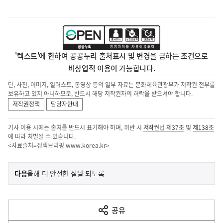
'텍스트'에 한하여 공공누리 출처표시 및 변경을 금하는 조건으로
비상업적 이용이 가능합니다.
단, 사진, 이미지, 일러스트, 동영상 등의 일부 자료는 문화체육관광부가 저작권 전부를
보유하고 있지 아니하므로, 반드시 해당 저작권자의 허락을 받으셔야 합니다.
저작권정책
담당자안내
기사 이용 시에는 출처를 반드시 표기해야 하며, 위반 시
저작권법 제37조
및
제138조
에 따라 처벌될 수 있습니다.
<자료출처=정책브리핑
www.korea.kr
>
이
기
다음
올해 더 안전한 설날 되도록
사
전
다
공유
열
음