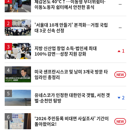
체감온도 40°C↑…이동형 무더위쉼터·
순
이동노동자 쉼터에서 안전한 휴식
위
동
일
'서울대 10개 만들기' 본격화…거점 국립
순
대 3곳 신속 선정
위
동
일
지방 신산업 창업 소득·법인세 최대
1
100% 감면…성장 지원 강화
단
계
상
승
영
미국 샌프란시스코 및 남미 3개국 방문 타
NEW
임라인 총정리
상
유네스코가 인정한 대한민국 갯벌, 서천 갯
2
벌·순천만 탐방
단
계
하
락
'2026 주민등록 비대면 사실조사' 기간이
NEW
돌아왔어요!