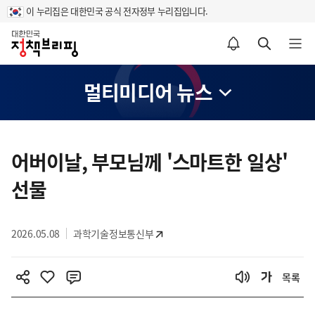
이 누리집은 대한민국 공식 전자정부 누리집입니다.
홈
알림설정 바로가기
검색 바로가기
메뉴 열기
멀티미디어 뉴스
콘
텐
어버이날, 부모님께 '스마트한 일상'
츠
선물
영
역
2026.05.08
과학기술정보통신부
목록