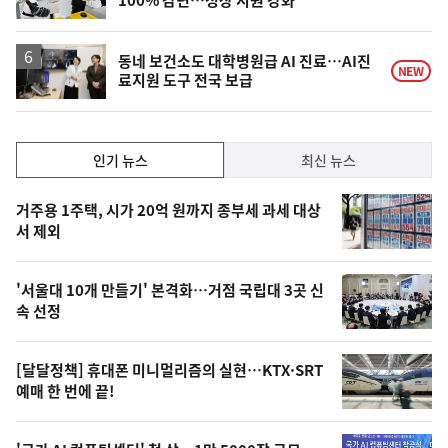
100% 감면…성장 지원 강화
단
계
상
승
동네 보건소도 대학병원급 AI 진료…AI진
NEW
료지원 도구 전국 보급
인
인기 뉴스
최신 뉴스
기,
인
기
최
거주용 1주택, 시가 20억 원까지 종부세 과세 대상
뉴
서 제외
신,
스
오
'서울대 10개 만들기' 본격화…거점 국립대 3곳 신
늘
속 선정
의
영
[달달정책] 휴대폰 미니멀리즘의 실현…KTX·SRT
상
예매 한 번에 끝!
,