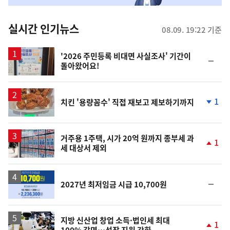
춤
뉴
실시간 인기뉴스
08.09. 19:22 기준
스
'2026 주민등록 비대면 사실조사' 기간이
순
돌아왔어요!
위
동
일
1
치킨 '용량꼼수' 직접 재보고 제보하기까지
단
계
하
락
거주용 1주택, 시가 20억 원까지 종부세 과
1
세 대상서 제외
단
계
상
승
순
2027년 최저임금 시급 10,700원
위
동
일
지방 신산업 창업 소득·법인세 최대
1