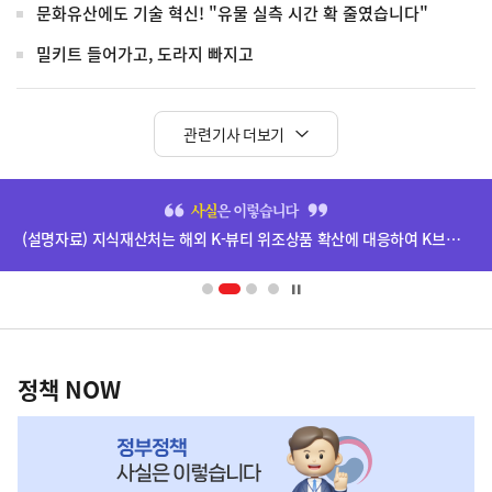
문화유산에도 기술 혁신! "유물 실측 시간 확 줄였습니다"
밀키트 들어가고, 도라지 빠지고
관련기사 더보기
히
단
(설명자료) 지식재산처는 해외 K-뷰티 위조상품 확산에 대응하여 K브랜드 정부인증, 유통차단, 국제공조까지 K-브랜드 보호를 강화하고 있습니다.
배
너
영
정
역
책
정책 NOW
NOW,
MY
맞