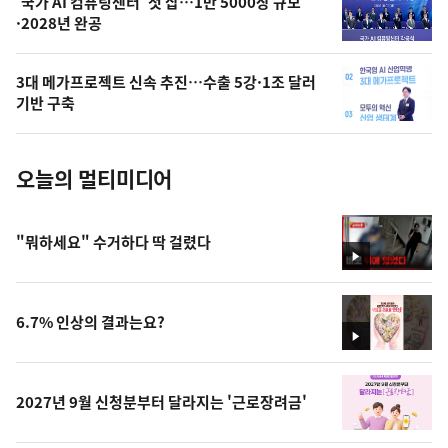
오
'국가 AI 컴퓨팅센터' 첫 삽…1만 5000장 규모
·2028년 완공
늘
의
3대 메가프로젝트 신속 추진…수출 5강·1조 달러
사
기반 구축
진
오늘의 멀티미디어
"뭐하세요" 수거하다 딱 걸렸다
영
상
6.7% 인상의 결과는요?
영
상
2027년 9월 신청분부터 달라지는 '근로장려금'