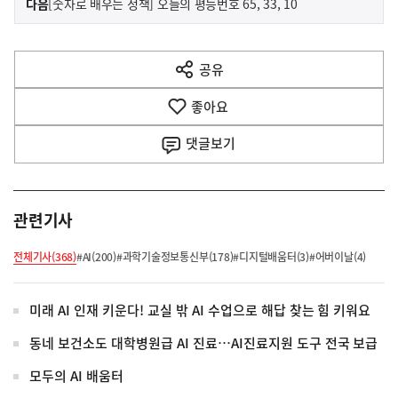
기
다음
[숫자로 배우는 정책] 오늘의 평등번호 65, 33, 10
사
전
다
공유
열
음
기
좋아요
기
사
댓글
보기
관련기사
전체기사(368)
#AI(200)
#과학기술정보통신부(178)
#디지털배움터(3)
#어버이날(4)
미래 AI 인재 키운다! 교실 밖 AI 수업으로 해답 찾는 힘 키워요
동네 보건소도 대학병원급 AI 진료…AI진료지원 도구 전국 보급
모두의 AI 배움터