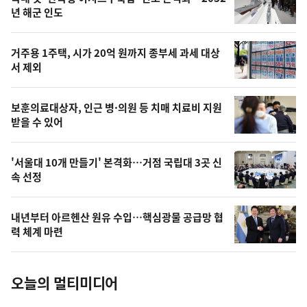
최
뉴
년 해군 인도
신,
스
오
거주용 1주택, 시가 20억 원까지 종부세 과세 대상
늘
서 제외
의
영
보훈의료대상자, 인근 병·의원 등 치매 치료비 지원
상
받을 수 있어
,
오
'서울대 10개 만들기' 본격화…거점 국립대 3곳 신
속 선정
늘
의
내년부터 아르헨산 원유 수입…핵심광물 공급망 협
사
력 체계 마련
진
오늘의 멀티미디어