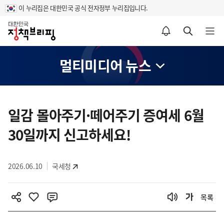
이 누리집은 대한민국 공식 전자정부 누리집입니다.
홈
알림설정 바로가기
검색 바로가기
메뉴 열기
멀티미디어 뉴스
콘
텐
일감 몰아주기·떼어주기 증여세 6월
츠
30일까지 신고하세요!
영
역
2026.06.10
국세청
목록