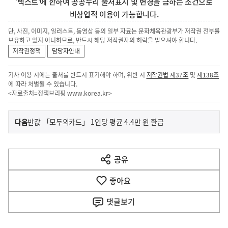
'텍스트'에 한하여 공공누리 출처표시 및 변경을 금하는 조건으로
비상업적 이용이 가능합니다.
단, 사진, 이미지, 일러스트, 동영상 등의 일부 자료는 문화체육관광부가 저작권 전부를
보유하고 있지 아니하므로, 반드시 해당 저작권자의 허락을 받으셔야 합니다.
저작권정책
담당자안내
기사 이용 시에는 출처를 반드시 표기해야 하며, 위반 시
저작권법 제37조
및
제138조
에 따라 처벌될 수 있습니다.
<자료출처=정책브리핑
www.korea.kr
>
이
기
다음
반값 「모두의카드」 1인당 평균 4.4만 원 환급
사
전
다
공유
열
음
기
좋아요
기
사
댓글
보기