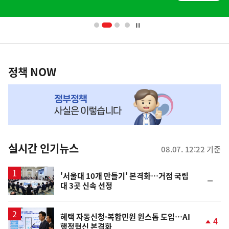
배
너
영
정
역
책
정책 NOW
NOW,
MY
맞
춤
뉴
실시간 인기뉴스
08.07. 12:22 기준
스
'서울대 10개 만들기' 본격화…거점 국립
순
대 3곳 신속 선정
위
동
일
혜택 자동신청·복합민원 원스톱 도입…AI
4
행정혁신 본격화