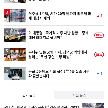
단
계
상
승
거주용 1주택, 시가 20억 원까지 종부세 과
1
세 대상서 제외
단
계
상
승
이 대통령 "국가적 기후 재난 상황…정책
NEW
대응 최대치로 올려야"
무더위 잊는 궁궐 피서, 창덕궁 약방에서
NEW
달이는 '조선 왕실 보양 비법'
문화유산에도 기술 혁신! "유물 실측 시간
1
확 줄였습니다"
단
계
하
락
인
인기 뉴스
최신 뉴스
기,
인
기
국내 첫 '한국형 이지스구축함' 건조 본격화…2032