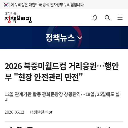
이 누리집은 대한민국 공식 전자정부 누리집입니다.
홈
알림설정 바로가기
검색 바로가기
메뉴 열기
정책뉴스
콘
텐
2026 북중미월드컵 거리응원…행안
츠
부 "현장 안전관리 만전"
영
역
12일 관계기관 합동 광화문광장 상황관리…19일, 25일에도 실
시
2026.06.12
행정안전부