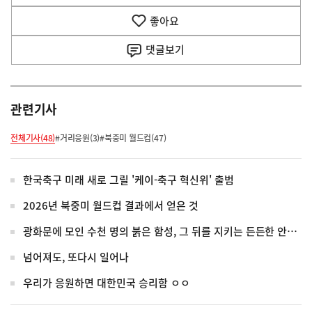
음
기
좋아요
기
사
댓글
보기
관련기사
전체기사(48)
#거리응원(3)
#북중미 월드컵(47)
한국축구 미래 새로 그릴 '케이-축구 혁신위' 출범
2026년 북중미 월드컵 결과에서 얻은 것
광화문에 모인 수천 명의 붉은 함성, 그 뒤를 지키는 든든한 안전망
넘어져도, 또다시 일어나
우리가 응원하면 대한민국 승리함 ㅇㅇ