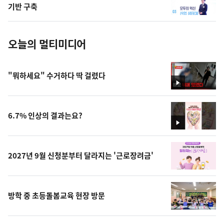
사
기반 구축
진
오늘의 멀티미디어
"뭐하세요" 수거하다 딱 걸렸다
영
상
6.7% 인상의 결과는요?
영
상
2027년 9월 신청분부터 달라지는 '근로장려금'
방학 중 초등돌봄교육 현장 방문