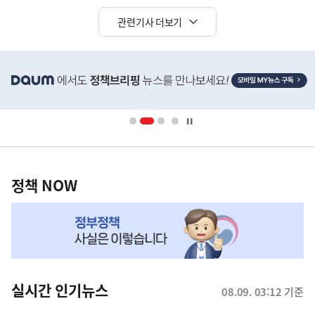
관련기사 더보기
히
단
배
너
영
정
역
책
정책 NOW
NOW,
MY
맞
춤
뉴
실시간 인기뉴스
08.09. 03:12 기준
스