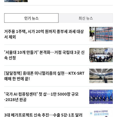
인
인기 뉴스
최신 뉴스
기,
인
기
최
거주용 1주택, 시가 20억 원까지 종부세 과세 대상
뉴
서 제외
신,
스
오
'서울대 10개 만들기' 본격화…거점 국립대 3곳 신
늘
속 선정
의
영
[달달정책] 휴대폰 미니멀리즘의 실현…KTX·SRT
상
예매 한 번에 끝!
,
오
'국가 AI 컴퓨팅센터' 첫 삽…1만 5000장 규모
·2028년 완공
늘
의
3대 메가프로젝트 신속 추진…수출 5강·1조 달러