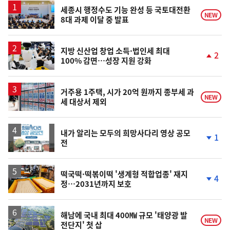
세종시 행정수도 기능 완성 등 국토대전환
NEW
8대 과제 이달 중 발표
지방 신산업 창업 소득·법인세 최대
2
100% 감면…성장 지원 강화
단
계
상
승
거주용 1주택, 시가 20억 원까지 종부세 과
NEW
세 대상서 제외
내가 알리는 모두의 희망사다리 영상 공모
1
전
단
계
하
락
떡국떡·떡볶이떡 '생계형 적합업종' 재지
4
정…2031년까지 보호
단
계
하
락
해남에 국내 최대 400㎿ 규모 '태양광 발
NEW
전단지' 첫 삽