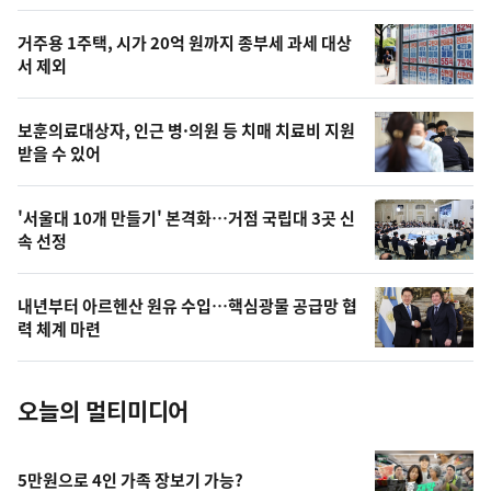
스
오
거주용 1주택, 시가 20억 원까지 종부세 과세 대상
늘
서 제외
의
영
보훈의료대상자, 인근 병·의원 등 치매 치료비 지원
상
받을 수 있어
,
오
'서울대 10개 만들기' 본격화…거점 국립대 3곳 신
속 선정
늘
의
내년부터 아르헨산 원유 수입…핵심광물 공급망 협
사
력 체계 마련
진
오늘의 멀티미디어
5만원으로 4인 가족 장보기 가능?