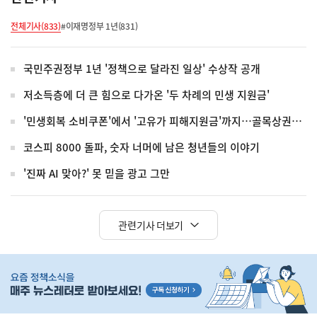
전체기사(833)
#이재명정부 1년(831)
국민주권정부 1년 '정책으로 달라진 일상' 수상작 공개
저소득층에 더 큰 힘으로 다가온 '두 차례의 민생 지원금'
'민생회복 소비쿠폰'에서 '고유가 피해지원금'까지…골목상권에 돌아온 활기
코스피 8000 돌파, 숫자 너머에 남은 청년들의 이야기
'진짜 AI 맞아?' 못 믿을 광고 그만
관련기사 더보기
히
단
배