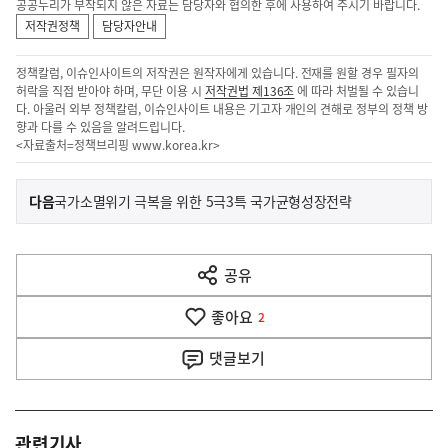
공공누리가 부착되지 않은 자료는 담당자와 협의한 후에 사용하여 주시기 바랍니다.
저작권정책
담당자안내
정책칼럼, 이슈인사이트의 저작권은 원작자에게 있습니다. 전재를 원할 경우 필자의
허락을 직접 받아야 하며, 무단 이용 시
저작권법 제136조
에 따라 처벌될 수 있습니
다. 아울러 외부 정책칼럼, 이슈인사이트 내용은 기고자 개인의 견해로 정부의 정책 방
향과 다를 수 있음을 알려드립니다.
<자료출처=정책브리핑
www.korea.kr
>
이
기
다음
국가소멸위기 극복을 위한 5극3특 국가균형성장전략
사
전
다
공유
열
음
기
좋아요
기
2
사
댓글
보기
관련기사