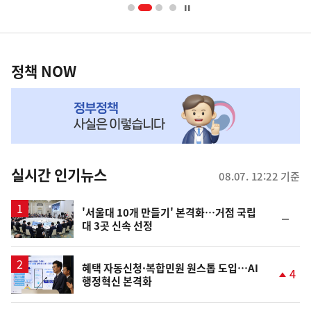
너
영
정
역
책
정책 NOW
NOW,
MY
맞
춤
뉴
실시간 인기뉴스
08.07. 12:22 기준
스
'서울대 10개 만들기' 본격화…거점 국립
순
대 3곳 신속 선정
위
동
일
혜택 자동신청·복합민원 원스톱 도입…AI
4
행정혁신 본격화
단
계
상