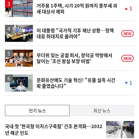
승
거주용 1주택, 시가 20억 원까지 종부세 과
1
세 대상서 제외
단
계
상
승
이 대통령 "국가적 기후 재난 상황…정책
NEW
대응 최대치로 올려야"
무더위 잊는 궁궐 피서, 창덕궁 약방에서
NEW
달이는 '조선 왕실 보양 비법'
문화유산에도 기술 혁신! "유물 실측 시간
1
확 줄였습니다"
단
계
하
락
인
인기 뉴스
최신 뉴스
기,
인
기
최
국내 첫 '한국형 이지스구축함' 건조 본격화…2032
뉴
년 해군 인도
신,