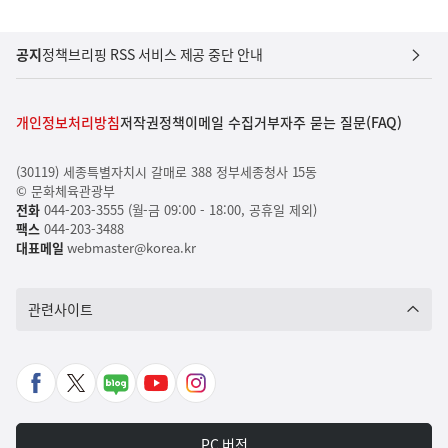
공지
정책브리핑 RSS 서비스 제공 중단 안내
개인정보처리방침
저작권정책
이메일 수집거부
자주 묻는 질문(FAQ)
(30119) 세종특별자치시 갈매로 388 정부세종청사 15동
© 문화체육관광부
전화
044-203-3555 (월-금 09:00 - 18:00, 공휴일 제외)
팩스
044-203-3488
대표메일
webmaster@korea.kr
관련사이트
페
X
네
유
인
이
바
이
튜
스
스
로
버
브
타
PC 버전