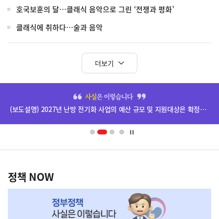
호국보훈의 달…클래식 음악으로 그린 ‘전쟁과 평화’
클래식에 취하다…술과 음악
더보기
히
단
(보도설명) 2027년 난방 전기화 사업의 예산 규모 및 지원대상은 확정된 바 없음
배
너
영
정
역
책
정책 NOW
NOW,
MY