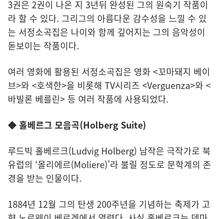
3권은 2권이 나온 지 3년뒤 완성된 그의 원숙기 작품이
라 할 수 있다. 그리그의 아름다운 감수성을 느낄 수 있
는 서정소곡집은 나이와 함께 깊어지는 그의 음악성이
돋보이는 작품이다.
여러 영화에 활용된 서정소곡집은 영화 <꼬마돼지 베이
브>와 <호색한>을 비롯해 TV시리즈 <Verguenza>와 <
바빌론 베를린> 등 여러 작품에 사용되었다.
◆ 홀베르그 모음곡(Holberg Suite)
루드빅 홀베르크(Ludvig Holberg) 남작은 극작가로 북
유럽의 ‘몰리에르(Moliere)’라 불릴 정도로 문학계의 존
경을 받는 인물이다.
1884년 12월 그의 탄생 200주년을 기념하는 축제가 고
향 노르웨이 베르겐에서 열렸다. 사실 홀베르크는 덴마