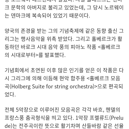
크 문학의 아버지로 불리고 있었는데, 그 당시 노르웨이
는 덴마크에 복속되어 있었기 때문이다.
양국의 존경을 받는 그의 기념축제에 같은 동향 출신 그
리그는 행사음악을 위촉 받았다. 그리고 홀베르크가 활
동하던 바로크 시대 음악 풍의 피아노 작품 <홀베르크
의 시대로부터>를 발표했다.
기념회에서 초연된 이후 많은 인기를 얻은 이 작품은 다
시 그리그에 의해 이듬해 현악 합주용 <홀베르크 모음
곡(Holberg Suite for string orchestra)>으로 편곡되
었다.
전체 5악장으로 이루어진 모음곡은 각각 바흐, 헨델의
프랑스풍 춤곡형식을 띄고 있다. 1악장 프렐류드(Prelu
de)는 전주곡이란 뜻으로 활기차며 산들바람 같은 선율