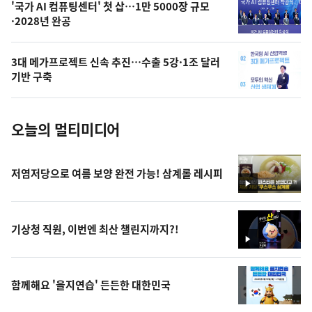
오
'국가 AI 컴퓨팅센터' 첫 삽…1만 5000장 규모
·2028년 완공
늘
의
3대 메가프로젝트 신속 추진…수출 5강·1조 달러
사
기반 구축
진
오늘의 멀티미디어
저염저당으로 여름 보양 완전 가능! 삼계롤 레시피
영
상
기상청 직원, 이번엔 최산 챌린지까지?!
영
상
함께해요 '을지연습' 든든한 대한민국