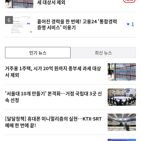
세 대상서 제외
흩어진 경력을 한 번에! 고용24 '통합경력
1
증명 서비스' 이용기
단
계
하
락
인
인기 뉴스
최신 뉴스
기,
인
기
최
거주용 1주택, 시가 20억 원까지 종부세 과세 대상
뉴
서 제외
신,
스
오
'서울대 10개 만들기' 본격화…거점 국립대 3곳 신
늘
속 선정
의
영
[달달정책] 휴대폰 미니멀리즘의 실현…KTX·SRT
상
예매 한 번에 끝!
,