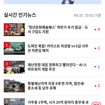
맞
춤
뉴
실시간 인기뉴스
08.10. 15:02 기준
스
'청년문화예술패스' 하반기 추가 발급…도
4
서 구입도 지원
단
계
상
승
영
도파민 폭발! 카이스트 허성범 vs 5급 사무
1
관 자존심 매치
상
단
계
상
승
재난현장 대응 정확하고 빨라진다…AI 스
1
마트워치 개발 추진
단
계
하
락
특별재난지역 지정 4개 면 지역, 법인세·
2
종소세 등 납부 유예
단
계
상
승
거주용 1주택, 시가 20억 원까지 종부세 과
NEW