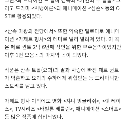
그린>과 브라이언 드 팔마 감독의 <카인의 두 얼굴> 그
리고 드라마 <빅뱅이론>과 애니메이션 <심슨> 등의 O
ST로 활용되었다.
<산속 마왕의 전당에서> 또한 익숙한 멜로디로 애니메
이션 <가제트 형사>의 테마로 널리 알려져 있다. 이 곡
은 페르 귄트 2막 6번째 장면을 위한 부수음악이었지만
이후 1번 모음곡의 마지막 곡이 되었다.
작품은 산속 트롤(요괴)의 딸과 사랑에 빠진 페르 귄트
가 약혼하고 요괴의 수하에게 위협받는 등 드라마틱한
스토리를 담고 있다.
가제트 형사 이외에도 영화 <쟈니 잉글리쉬>, <랫 레이
스>, TV시리즈 <바빌론 베를린>, 애니메이션 <스머프>
등 많은 작품에 삽입되었다.