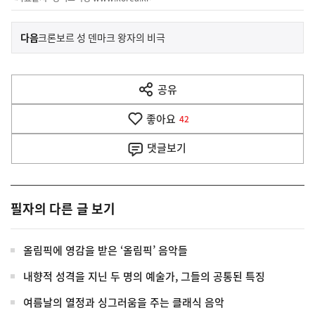
이
기
다음
크론보르 성 덴마크 왕자의 비극
사
전
다
공유
열
음
기
좋아요
기
42
사
댓글
보기
필자의 다른 글 보기
올림픽에 영감을 받은 ‘올림픽’ 음악들
내향적 성격을 지닌 두 명의 예술가, 그들의 공통된 특징
여름날의 열정과 싱그러움을 주는 클래식 음악