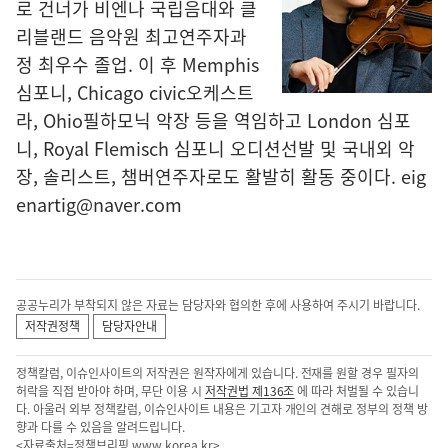
로 건너가 비엔나 국립음대와 클
리블랜드 음악원 최고연주자과
정 최우수 졸업. 이 후 Memphis
심포니, Chicago civic오케스트
라, Ohio필하모닉 악장 등을 역임하고 London 심포
니, Royal Flemisch 심포니 오디션선발 및 국내외 악
장, 솔리스트, 챔버연주자로도 활발히 활동 중이다. eig
enartig@naver.com
공공누리가 부착되지 않은 자료는 담당자와 협의한 후에 사용하여 주시기 바랍니다.
저작권정책
담당자안내
정책칼럼, 이슈인사이트의 저작권은 원작자에게 있습니다. 전재를 원할 경우 필자의
허락을 직접 받아야 하며, 무단 이용 시
저작권법 제136조
에 따라 처벌될 수 있습니
다. 아울러 외부 정책칼럼, 이슈인사이트 내용은 기고자 개인의 견해로 정부의 정책 방
향과 다를 수 있음을 알려드립니다.
<자료출처=정책브리핑
www.korea.kr
>