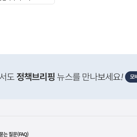
사
신매매방지법 걸린 '우즈벡 인력 송출'...성평등부,노동·
실
은
이
렇
습
니
다
묻는 질문(FAQ)