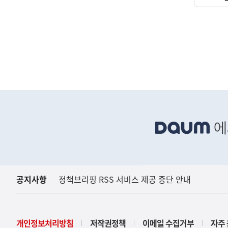
(설명) 프레시안, "인
고용노동부
하
단
배
너
영
역
공지사항
정책브리핑 RSS 서비스 제공 중단 안내
개인정보처리방침
저작권정책
이메일 수집거부
자주 