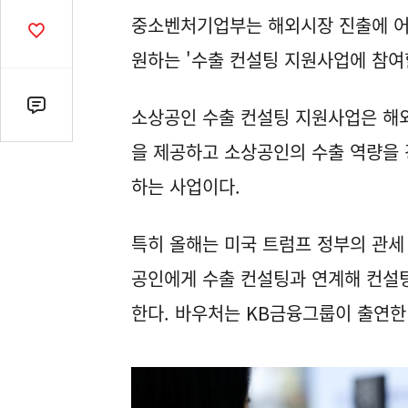
열
중소벤처기업부는 해외시장 진출에 어
기
공
감
원하는 '수출 컨설팅 지원사업에 참여
수
댓
소상공인 수출 컨설팅 지원사업은 해
글
을 제공하고 소상공인의 수출 역량을
수
(클
하는 사업이다.
릭
시
특히 올해는 미국 트럼프 정부의 관세
댓
글
공인에게 수출 컨설팅과 연계해 컨설팅
로
한다. 바우처는 KB금융그룹이 출연한
이
동)