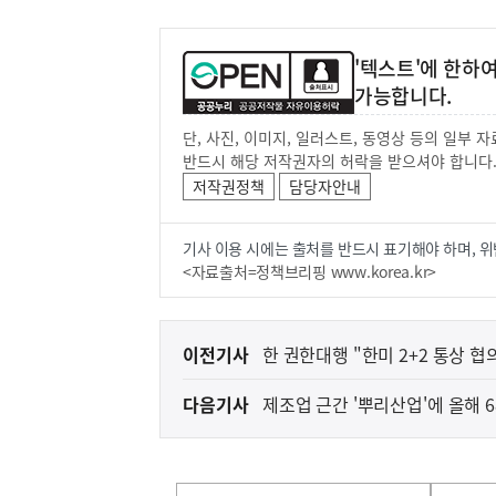
'텍스트'에 한하
가능합니다.
단, 사진, 이미지, 일러스트, 동영상 등의 일부
반드시 해당 저작권자의 허락을 받으셔야 합니다
저작권정책
담당자안내
기사 이용 시에는 출처를 반드시 표기해야 하며, 위
<자료출처=정책브리핑 www.korea.kr>
이
이전기사
한 권한대행 "한미 2+2 통상 협
전
다음기사
제조업 근간 '뿌리산업'에 올해 
다
음
기