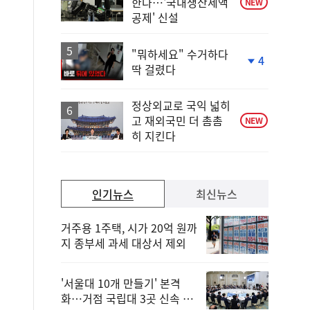
한다…'국내생산세액
NEW
공제' 신설
"뭐하세요" 수거하다
4
딱 걸렸다
단
계
하
정상외교로 국익 넓히
락
고 재외국민 더 촘촘
NEW
히 지킨다
인기뉴스
최신뉴스
거주용 1주택, 시가 20억 원까
지 종부세 과세 대상서 제외
'서울대 10개 만들기' 본격
화…거점 국립대 3곳 신속 선