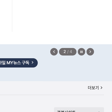
법무부에 개선 요청" 관련
2026.08.08
정지
이
다
2
/
4
전
음
보
보
기
기
공지사항
더보기