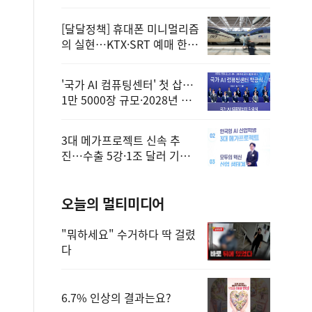
정
[달달정책] 휴대폰 미니멀리즘
의 실현…KTX·SRT 예매 한
번에 끝!
'국가 AI 컴퓨팅센터' 첫 삽…
1만 5000장 규모·2028년 완
공
3대 메가프로젝트 신속 추
진…수출 5강·1조 달러 기반
구축
오늘의 멀티미디어
"뭐하세요" 수거하다 딱 걸렸
다
6.7% 인상의 결과는요?