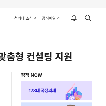
알
청와대 소식
공직메일
림
상
ON
세
검
색
 맞춤형 컨설팅 지원
정책 NOW