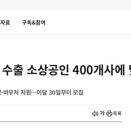
책자료
구독&참여
, 수출 소상공인 400개사에
팅·바우처 지원…이달 30일부터 모집
시작
열기
목록