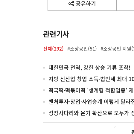
사
공유하기
열
기
영
역
관련기사
전체(292)
#소상공인(51)
#소상공인 지원(3
전
대한민국 전역, 강한 상승 기류 포착!
체
지방 신산업 창업 소득·법인세 최대 1
떡국떡·떡볶이떡 '생계형 적합업종' 
벤처투자·창업·사업승계 이렇게 달라
성장사다리와 온기 확산으로 모두가 