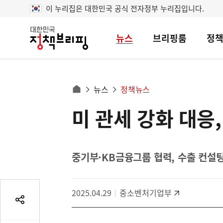
이 누리집은 대한민국 공식 전자정부 누리집입니다.
뉴스
브리핑룸
정
대
한
민
국
정
사
뉴스
정책뉴스
책
홈
브
이
으
미 관세 강화 대응
콘
리
트
로
핑
텐
이
츠
동
영
중기부·KB금융그룹 협력, 수출 컨설
경
역
로
2025.04.29
중소벤처기업부
공
유