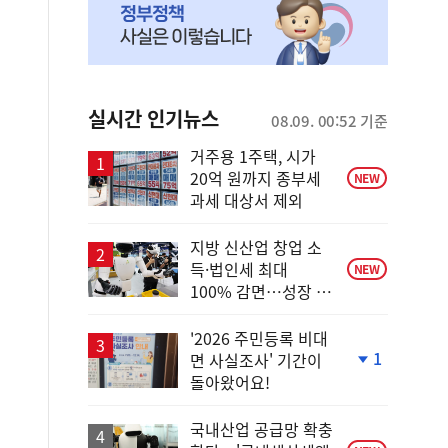
실시간 인기뉴스
08.09. 00:52 기준
거주용 1주택, 시가
20억 원까지 종부세
NEW
과세 대상서 제외
지방 신산업 창업 소
득·법인세 최대
NEW
100% 감면…성장 지
원 강화
'2026 주민등록 비대
1
면 사실조사' 기간이
단
돌아왔어요!
계
하
락
국내산업 공급망 확충