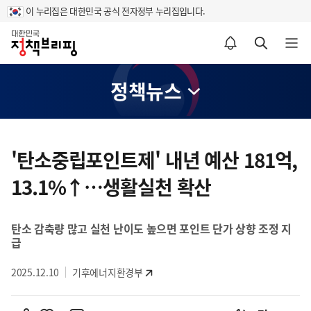
이 누리집은 대한민국 공식 전자정부 누리집입니다.
홈
알림설정 바로가기
검색 바로가기
메뉴 열기
정책뉴스
콘
텐
'탄소중립포인트제' 내년 예산 181억,
츠
13.1%↑…생활실천 확산
영
역
탄소 감축량 많고 실천 난이도 높으면 포인트 단가 상향 조정 지
급
2025.12.10
기후에너지환경부