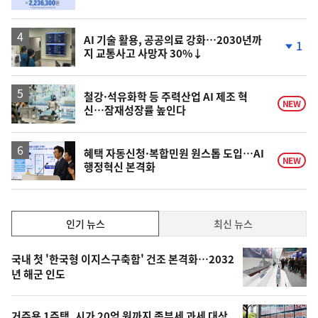
단
계
상
승
AI 기술 활용, 공공의료 강화…2030년까
1
지 교통사고 사망자 30%↓
단
계
하
락
철강·석유화학 등 주력산업 AI 제조 혁
NEW
신…잠재성장률 높인다
혜택 자동신청·복합민원 원스톱 도입…AI
NEW
행정혁신 본격화
인
인기 뉴스
최신 뉴스
기,
인
기
최
국내 첫 '한국형 이지스구축함' 건조 본격화…2032
뉴
년 해군 인도
신,
스
오
거주용 1주택, 시가 20억 원까지 종부세 과세 대상