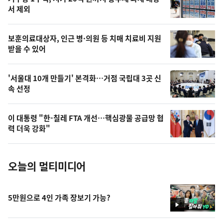
늘
서 제외
의
영
보훈의료대상자, 인근 병·의원 등 치매 치료비 지원
상
받을 수 있어
,
오
'서울대 10개 만들기' 본격화…거점 국립대 3곳 신
속 선정
늘
의
이 대통령 "한-칠레 FTA 개선…핵심광물 공급망 협
사
력 더욱 강화"
진
오늘의 멀티미디어
5만원으로 4인 가족 장보기 가능?
영
상