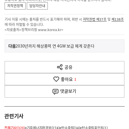
저작권정책
담당자안내
기사 이용 시에는 출처를 반드시 표기해야 하며, 위반 시
저작권법 제37조
및
제138조
에 따라 처벌될 수 있습니다.
<자료출처=정책브리핑
www.korea.kr
>
이
기
다음
2030년까지 해상풍력 연 4GW 보급 체계 갖춘다
사
전
다
공유
열
음
기
좋아요
기
1
사
댓글
보기
관련기사
전체기사(323)
#기후에너지환경부(274)
#탄소중립(34)
#탄소중립포인트(1)