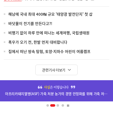
해남에 국내 최대 400㎿ 규모 '태양광 발전단지' 첫 삽
바닷물이 전기를 만든다고?!
비행기 없이 하루 만에 떠나는 세계여행, 국립생태원
폭우가 오기 전, 한발 먼저 대비합니다
집에서 떠난 땅속 탐험, 토양·지하수 어린이 여름캠프
관련기사 더보기
히
단
아프리카돼지열병(ASF) 가축 처분 농가의 경영 안정화를 위해 가축 처분 보상금을 신속하게 지급하겠습니다.
배
너