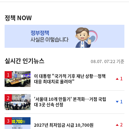
영
정
역
책
정책 NOW
NOW,
MY
맞
춤
뉴
실시간 인기뉴스
08.07. 07:22 기준
스
이 대통령 "국가적 기후 재난 상황…정책
1
대응 최대치로 올려야"
단
계
상
승
'서울대 10개 만들기' 본격화…거점 국립
1
대 3곳 신속 선정
단
계
하
락
2
2027년 최저임금 시급 10,700원