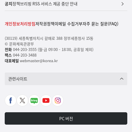
공지
정책브리핑 RSS 서비스 제공 중단 안내
개인정보처리방침
저작권정책
이메일 수집거부
자주 묻는 질문(FAQ)
(30119) 세종특별자치시 갈매로 388 정부세종청사 15동
© 문화체육관광부
전화
044-203-3555 (월-금 09:00 - 18:00, 공휴일 제외)
팩스
044-203-3488
대표메일
webmaster@korea.kr
관련사이트
페
X
네
유
인
이
바
이
튜
스
스
로
버
브
타
PC 버전
북
가
포
바
그
바
기
스
로
램