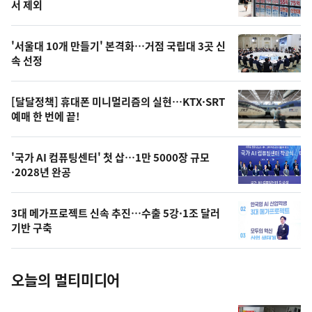
뉴
서 제외
신,
스
오
'서울대 10개 만들기' 본격화…거점 국립대 3곳 신
늘
속 선정
의
영
[달달정책] 휴대폰 미니멀리즘의 실현…KTX·SRT
상
예매 한 번에 끝!
,
오
'국가 AI 컴퓨팅센터' 첫 삽…1만 5000장 규모
·2028년 완공
늘
의
3대 메가프로젝트 신속 추진…수출 5강·1조 달러
사
기반 구축
진
오늘의 멀티미디어