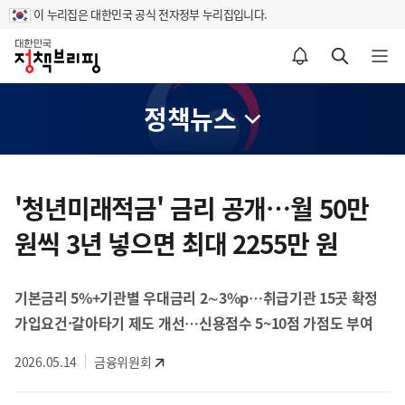
이 누리집은 대한민국 공식 전자정부 누리집입니다.
홈
알림설정 바로가기
검색 바로가기
메뉴 열기
정책뉴스
콘
텐
'청년미래적금' 금리 공개…월 50만
츠
원씩 3년 넣으면 최대 2255만 원
영
역
기본금리 5%+기관별 우대금리 2∼3%p…취급기관 15곳 확정
가입요건·갈아타기 제도 개선…신용점수 5~10점 가점도 부여
2026.05.14
금융위원회