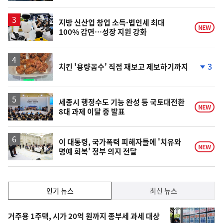
계
상
승
지방 신산업 창업 소득·법인세 최대
NEW
100% 감면…성장 지원 강화
3
치킨 '용량꼼수' 직접 재보고 제보하기까지
단
계
하
락
세종시 행정수도 기능 완성 등 국토대전환
NEW
8대 과제 이달 중 발표
이 대통령, 국가폭력 피해자들에 '치유와
NEW
명예 회복' 정부 의지 전달
인
인기 뉴스
최신 뉴스
기,
인
기
최
거주용 1주택, 시가 20억 원까지 종부세 과세 대상