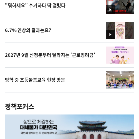
"뭐하세요" 수거하다 딱 걸렸다
영
상
6.7% 인상의 결과는요?
영
상
2027년 9월 신청분부터 달라지는 '근로장려금'
방학 중 초등돌봄교육 현장 방문
정책포커스