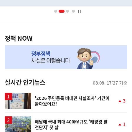
배
너
영
정
역
책
정책 NOW
NOW,
MY
맞
춤
뉴
실시간 인기뉴스
08.08. 17:27 기준
스
'2026 주민등록 비대면 사실조사' 기간이
3
돌아왔어요!
단
계
상
승
해남에 국내 최대 400㎿ 규모 '태양광 발
1
전단지' 첫 삽
단