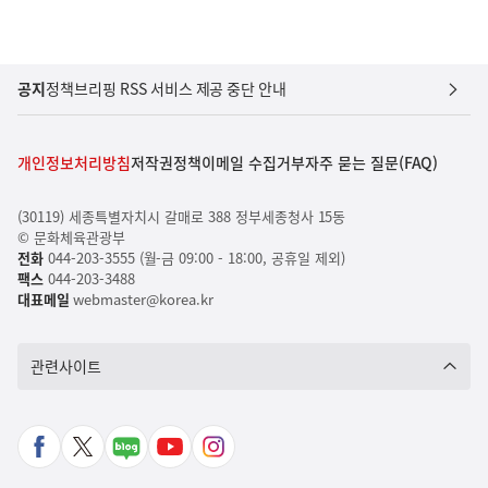
공지
정책브리핑 RSS 서비스 제공 중단 안내
개인정보처리방침
저작권정책
이메일 수집거부
자주 묻는 질문(FAQ)
(30119) 세종특별자치시 갈매로 388 정부세종청사 15동
© 문화체육관광부
전화
044-203-3555 (월-금 09:00 - 18:00, 공휴일 제외)
팩스
044-203-3488
대표메일
webmaster@korea.kr
관련사이트
페
X
네
유
인
이
바
이
튜
스