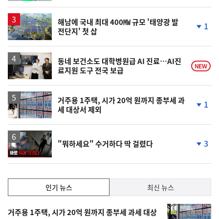
계
상
승
해남에 국내 최대 400㎿ 규모 '태양광 발
1
전단지' 첫 삽
단
계
하
락
동네 보건소도 대학병원급 AI 진료…AI진
NEW
료지원 도구 전국 보급
거주용 1주택, 시가 20억 원까지 종부세 과
1
세 대상서 제외
단
계
하
락
영
3
"뭐하세요" 수거하다 딱 걸렸다
상
단
계
하
락
인
인기 뉴스
최신 뉴스
기,
인
기
최
거주용 1주택, 시가 20억 원까지 종부세 과세 대상