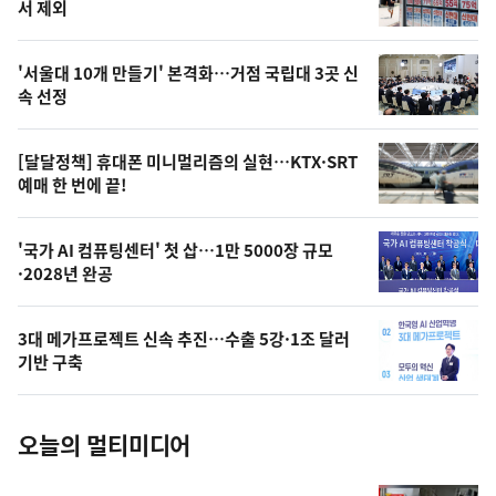
뉴
서 제외
신,
스
오
'서울대 10개 만들기' 본격화…거점 국립대 3곳 신
늘
속 선정
의
영
[달달정책] 휴대폰 미니멀리즘의 실현…KTX·SRT
상
예매 한 번에 끝!
,
오
'국가 AI 컴퓨팅센터' 첫 삽…1만 5000장 규모
·2028년 완공
늘
의
3대 메가프로젝트 신속 추진…수출 5강·1조 달러
사
기반 구축
진
오늘의 멀티미디어