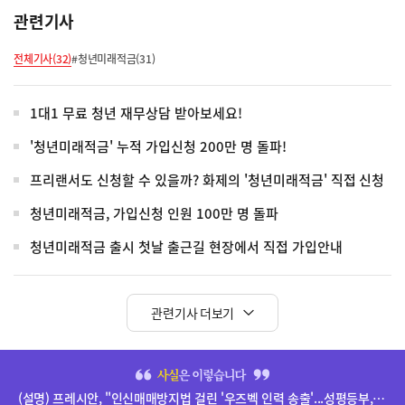
관련기사
전체기사(32)
#청년미래적금(31)
1대1 무료 청년 재무상담 받아보세요!
'청년미래적금' 누적 가입신청 200만 명 돌파!
프리랜서도 신청할 수 있을까? 화제의 '청년미래적금' 직접 신청
청년미래적금, 가입신청 인원 100만 명 돌파
청년미래적금 출시 첫날 출근길 현장에서 직접 가입안내
관련기사 더보기
히
단
(설명) 프레시안, "인신매매방지법 걸린 '우즈벡 인력 송출'...성평등부,노동·법무부에 개선 요청" 관련