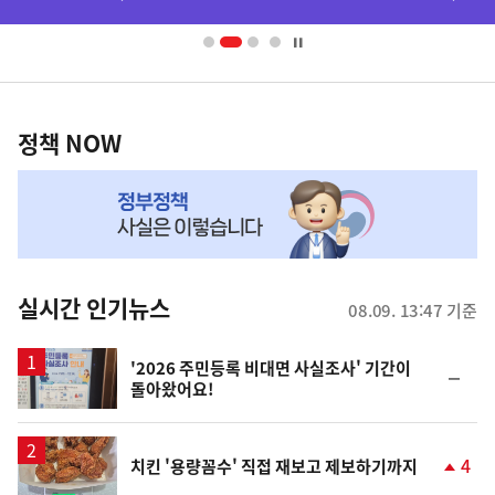
배
너
영
정
역
책
정책 NOW
NOW,
MY
맞
춤
뉴
실시간 인기뉴스
08.09. 13:47 기준
스
'2026 주민등록 비대면 사실조사' 기간이
순
돌아왔어요!
위
동
일
4
치킨 '용량꼼수' 직접 재보고 제보하기까지
단