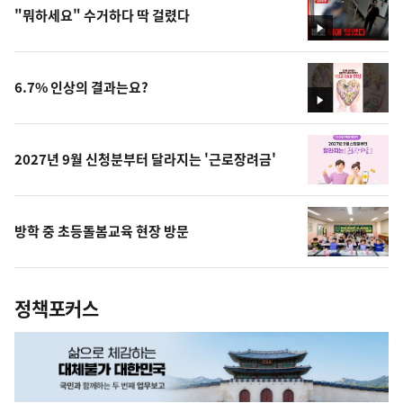
"뭐하세요" 수거하다 딱 걸렸다
영
상
6.7% 인상의 결과는요?
영
상
2027년 9월 신청분부터 달라지는 '근로장려금'
방학 중 초등돌봄교육 현장 방문
정책포커스