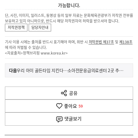
가능합니다.
단, 사진, 이미지, 일러스트, 동영상 등의 일부 자료는 문화체육관광부가 저작권 전부를
보유하고 있지 아니하므로, 반드시 해당 저작권자의 허락을 받으셔야 합니다.
저작권정책
담당자안내
기사 이용 시에는 출처를 반드시 표기해야 하며, 위반 시
저작권법 제37조
및
제138조
에 따라 처벌될 수 있습니다.
<자료출처=정책브리핑
www.korea.kr
>
이
기
다음
우리 아이 골든타임 지킨다…소아전문응급의료센터 2곳 추가 지정
사
전
다
공유
열
음
기
좋아요
기
59
사
댓글
보기