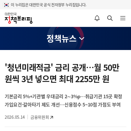
이 누리집은 대한민국 공식 전자정부 누리집입니다.
홈
알림설정 바로가기
검색 바로가기
메뉴 열기
정책뉴스
콘
텐
'청년미래적금' 금리 공개…월 50만
츠
원씩 3년 넣으면 최대 2255만 원
영
역
기본금리 5%+기관별 우대금리 2∼3%p…취급기관 15곳 확정
가입요건·갈아타기 제도 개선…신용점수 5~10점 가점도 부여
2026.05.14
금융위원회