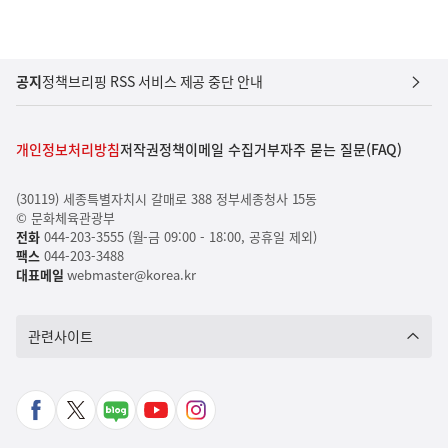
공지
정책브리핑 RSS 서비스 제공 중단 안내
개인정보처리방침
저작권정책
이메일 수집거부
자주 묻는 질문(FAQ)
(30119) 세종특별자치시 갈매로 388 정부세종청사 15동
© 문화체육관광부
전화
044-203-3555 (월-금 09:00 - 18:00, 공휴일 제외)
팩스
044-203-3488
대표메일
webmaster@korea.kr
관련사이트
페
X
네
유
인
이
바
이
튜
스