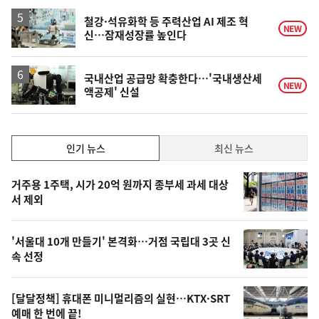
하
락
철강·석유화학 등 주력산업 AI 제조 혁
NEW
신…잠재성장률 높인다
국내산업 공급망 확충한다…'국내생산세
NEW
액공제' 신설
인
인기 뉴스
최신 뉴스
기,
인
기
최
거주용 1주택, 시가 20억 원까지 종부세 과세 대상
뉴
서 제외
신,
스
오
'서울대 10개 만들기' 본격화…거점 국립대 3곳 신
늘
속 선정
의
영
[달달정책] 휴대폰 미니멀리즘의 실현…KTX·SRT
상
예매 한 번에 끝!