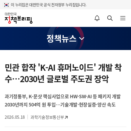
이 누리집은 대한민국 공식 전자정부 누리집입니다.
홈
알림설정 바로가기
검색 바로가기
메뉴 열기
정책뉴스
콘
텐
민관 합작 'K-AI 휴머노이드' 개발 착
츠
수…2030년 글로벌 주도권 장악
영
역
과기정통부, K-문샷 핵심사업으로 HW·SW·AI 등 패키지 개발
2030년까지 504억 원 투입…기술개발·현장실증·양산 속도
2026.05.18
과학기술정보통신부