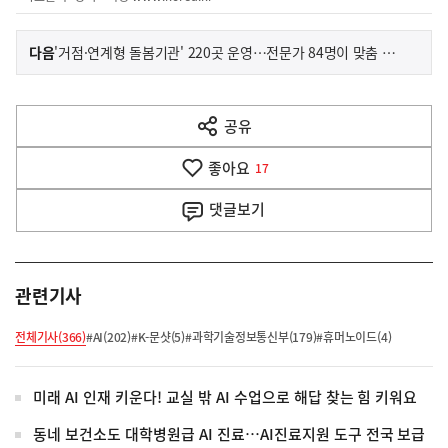
이
기
다음
'거점·연계형 돌봄기관' 220곳 운영…전문가 84명이 맞춤 지원
사
전
다
공유
열
음
기
좋아요
기
17
사
댓글
보기
관련기사
전체기사(366)
#AI(202)
#K-문샷(5)
#과학기술정보통신부(179)
#휴머노이드(4)
미래 AI 인재 키운다! 교실 밖 AI 수업으로 해답 찾는 힘 키워요
동네 보건소도 대학병원급 AI 진료…AI진료지원 도구 전국 보급