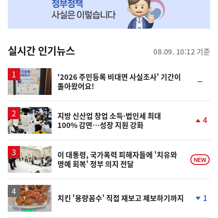
MY
맞
춤
뉴
실시간 인기뉴스
08.09. 10:12 기준
스
'2026 주민등록 비대면 사실조사' 기간이
순
돌아왔어요!
위
동
일
지방 신산업 창업 소득·법인세 최대
4
100% 감면…성장 지원 강화
단
계
상
승
이 대통령, 국가폭력 피해자들에 '치유와
NEW
명예 회복' 정부 의지 전달
1
치킨 '용량꼼수' 직접 재보고 제보하기까지
단
계