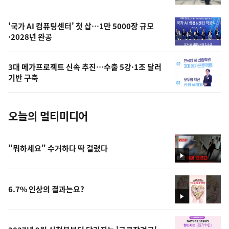
,
오
'국가 AI 컴퓨팅센터' 첫 삽…1만 5000장 규모
·2028년 완공
늘
의
3대 메가프로젝트 신속 추진…수출 5강·1조 달러
사
기반 구축
진
오늘의 멀티미디어
"뭐하세요" 수거하다 딱 걸렸다
영
상
6.7% 인상의 결과는요?
영
상