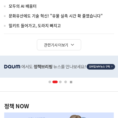
모두의 AI 배움터
문화유산에도 기술 혁신! "유물 실측 시간 확 줄였습니다"
밀키트 들어가고, 도라지 빠지고
관련기사 더보기
히
단
배
너
영
정
역
책
정책 NOW
NOW,